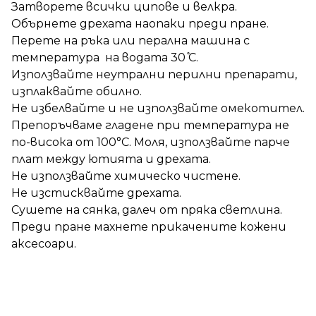
Затворете всички ципове и велкра.
Обърнете дрехата наопаки преди пране.
Перете на ръка или перална машина с
температура на водата 30 ̊С.
Използвайте неутрални перилни препарати,
изплаквайте обилно.
Не избелвайте и не използвайте омекотител.
Препоръчваме гладене при температура не
по-висока от 100°C. Моля, използвайте парче
плат между ютията и дрехата.
Не използвайте химическо чистене.
Не изстисквайте дрехата.
Сушете на сянка, далеч от пряка светлина.
Преди пране махнете прикачените кожени
аксесоари.