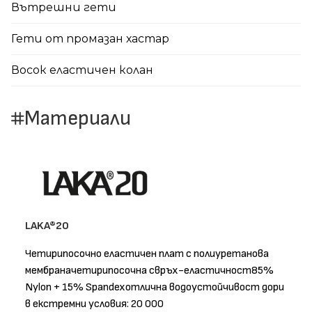
Вътрешни гети
Гети от промазан хастар
Восок еластичен колан
Материали
LAKA®20
Четирипосочно еластичен плат с полиуретанова
мембраначетирипосочна свръх-еластичност85%
Nylon + 15% Spandexотлична водоустойчивост дори
в екстремни условия: 20 000