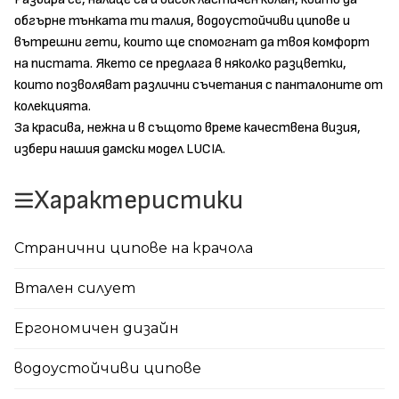
обгърне тънката ти талия, водоустойчиви ципове и
вътрешни гети, които ще спомогнат да твоя комфорт
на пистата. Якето се предлага в няколко разцветки,
които позволяват различни съчетания с панталоните от
колекцията.
За красива, нежна и в същото време качествена визия,
избери нашия дамски модел LUCIA.
Характеристики
Странични ципове на крачола
Втален силует
Eргономичен дизайн
водоустойчиви ципове