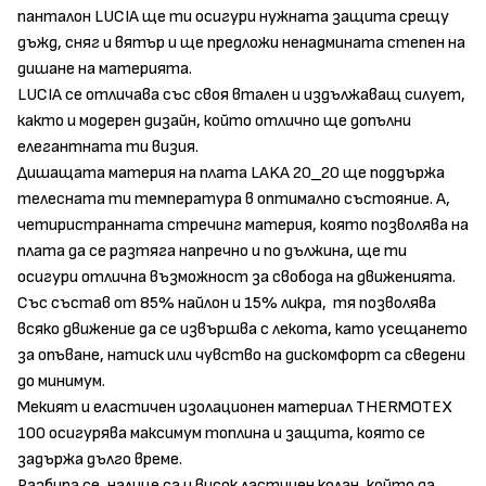
панталон LUCIA ще ти осигури нужната защита срещу
дъжд, сняг и вятър и ще предложи ненадмината степен на
дишане на материята.
LUCIA се отличава със своя втален и издължаващ силует,
както и модерен дизайн, който отлично ще допълни
елегантната ти визия.
Дишащата материя на плата LAKA 20_20 ще поддържа
телесната ти температура в оптимално състояние. А,
четиристранната стречинг материя, която позволява на
плата да се разтяга напречно и по дължина, ще ти
осигури отлична възможност за свобода на движенията.
Със състав от 85% найлон и 15% ликра, тя позволява
всяко движение да се извършва с лекота, като усещането
за опъване, натиск или чувство на дискомфорт са сведени
до минимум.
Мекият и еластичен изолационен материал THERMOTEX
100 осигурява максимум топлина и защита, която се
задържа дълго време.
Разбира се, налице са и висок ластичен колан, който да