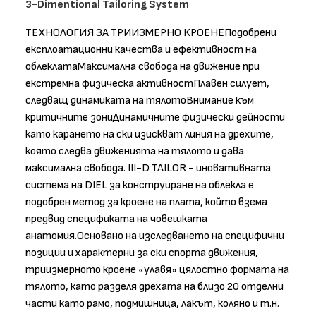
3-Dimentional Tailoring System
ТЕХНОЛОГИЯ ЗА ТРИИЗМЕРНО КРОЕНЕПодобрени
експлоатационни качества и ефективност на
облеклатаМаксимална свобода на движение при
екстремна физическа активностПлавен силует,
следващ динамиката на тялотоВнимание към
критичните зониДинамичните физически дейности
като карането на ски изискват линия на дрехите,
която следва движенията на тялото и дава
максимална свобода. III-D TAILOR - иновативната
система на DIEL за конструиране на облекла е
подобрен метод за кроене на плата, който взема
предвид спецификата на човешката
анатомия.Основано на изследването на специфични
позиции и характерни за ски спорта движения,
триизмерното кроене «улавя» цялостно формата на
тялото, като разделя дрехата на близо 20 отделни
части като рамо, подмишница, лакът, коляно и т.н.