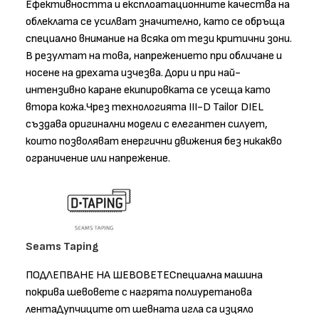
Ефективността и експлоатационните качества на
облеклата се усилват значително, като се обръща
специално внимание на всяка от тези критични зони.
В резултат на това, напрежението при обличане и
носене на дрехата изчезва. Дори и при най-
интензивно каране екипировката се усеща като
втора кожа.Чрез технологията III-D Tailor DIEL
създава оригинални модели с елегантен силует,
които позволяват енергични движения без никакво
ограничение или напрежение.
Seams Taping
ПОДЛЕПВАНЕ НА ШЕВОВЕТЕСпециална машина
покрива шевовете с нагрята полиуретанова
лентаДупчиците от шевната игла са изцяло