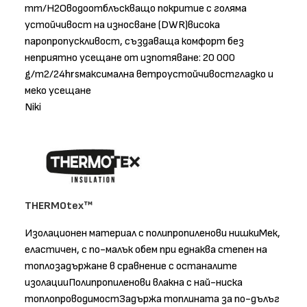
mm/H2Oводоотблъскващо покритие с голяма
устойчивост на износване (DWR)висока
паропропускливост, създаваща комфорт без
неприятно усещане от изпотяване: 20 000
g/m2/24hrsмаксимална ветроустойчивостгладко и
меко усещане
Niki
THERMOtex™
Изолационен материал с полипропиленови нишкиМек,
еластичен, с по-малък обем при еднаква степен на
топлозадържане в сравнение с останалите
изолацииПолипропиленови влакна с най-ниска
топлопроводимостЗадържа топлината за по-дълъг