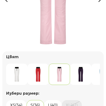
Цвят
Избери размер:
XS(34)
S(36)
L(40)
XL(42)