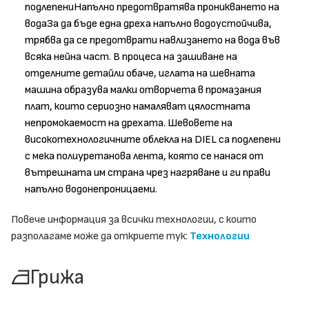
подлепениНапълно предотвратява проникването на
водаЗа да бъде една дреха напълно водоустойчива,
трябва да се предотврати навлизането на вода във
всяка нейна част. В процеса на зашиване на
отделните детайли обаче, иглата на шевната
машина образува малки отворчета в промазания
плат, които сериозно намаляват цялостната
непромокаемост на дрехата. Шевовете на
високотехнологичните облекла на DIEL са подлепени
с мека полиуретанова лента, която се нанася от
вътрешната им страна чрез нагряване и ги прави
напълно водонепроницаеми.
Повече информация за всички технологии, с които
разполагаме може да откриете тук:
Технологии
Грижа