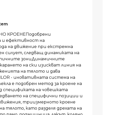
stem
НО КРОЕНЕПодобрени
 и ефективност на
ода на движение при екстремна
н силует, следващ динамиката на
тичните зониДинамичните
карането на ски изискват линия на
женията на тялото и дава
TAILOR - иновативната система на
лекла е подобрен метод за кроене на
ид спецификата на човешката
ледването на специфични позиции и
 движения, триизмерното кроене
на тялото, като разделя дрехата на
то рамо, подмишница, лакът, коляно