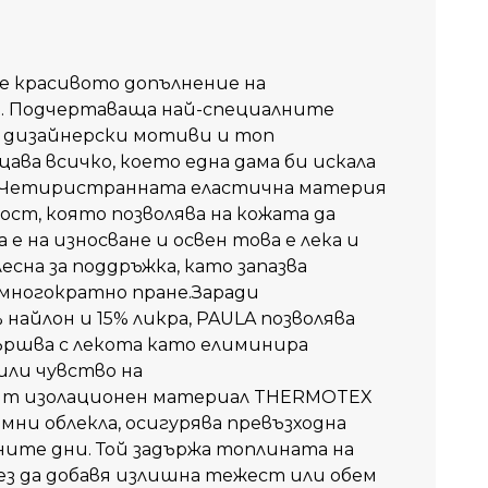
е красивото допълнение на
о. Подчертаваща най-специалните
, дизайнерски мотиви и топ
ва всичко, което една дама би искала
он.Четиристранната еластична материя
ост, която позволява на кожата да
е на износване и освен това е лека и
есна за поддръжка, като запазва
 многократно пране.Заради
найлон и 15% ликра, PAULA позволява
вършва с лекота като елиминира
или чувство на
т изолационен материал THERMOTEX
имни облекла, осигурява превъзходна
ите дни. Той задържа топлината на
ез да добавя излишна тежест или обем