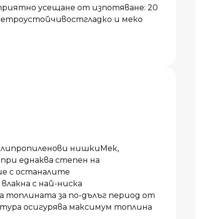
приятно усещане от изпотяване: 20
 ветроустойчивостгладко и меко
олипропиленови нишкиМек,
 при еднаква степен на
ие с останалите
влакна с най-ниска
топлината за по-дълъг период от
тура осигурява максимум топлина