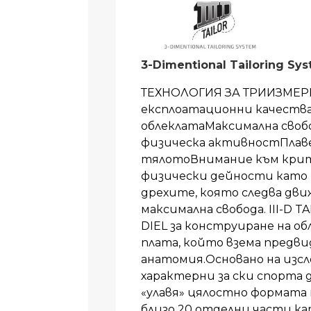
3-Dimentional Tailoring Sy
ТЕХНОЛОГИЯ ЗА ТРИИЗМЕР
експлоатационни качества
облеклатаМаксимална своб
физическа активностПлаве
тялотоВнимание към кри
физически дейности като 
дрехите, която следва дви
максимална свобода. III-D 
DIEL за конструиране на об
плата, който взема предв
анатомия.Основано на изс
характерни за ски спорта
«улавя» цялостно формата 
близо 20 отделни части ка