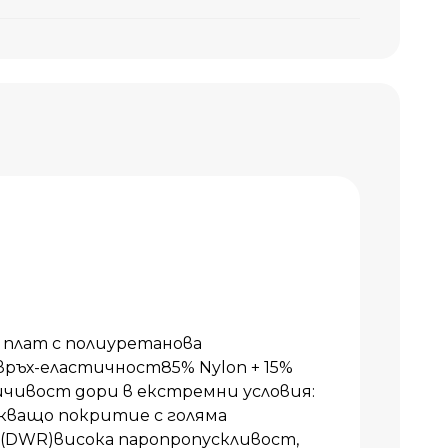
плат с полиуретанова
ръх-еластичност85% Nylon + 15%
чивост дори в екстремни условия:
кващо покритие с голяма
 (DWR)висока паропропускливост,