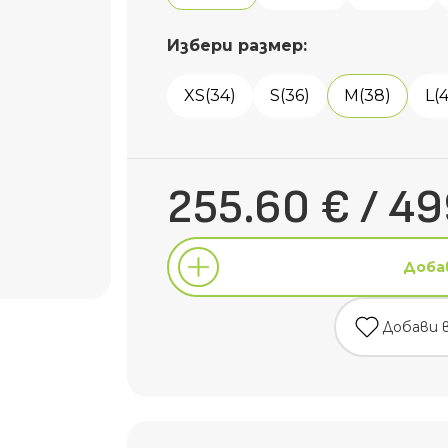
Избери размер:
XS(34)
S(36)
M(38)
L(
255.60 € / 49
Доба
Добави 
Доба
Добави 