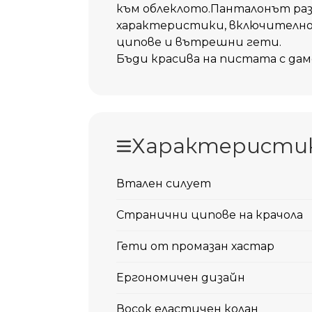
към облеклото.Панталонът раз
характеристики, включително
ципове и вътрешни гети.
Бъди красива на пистата с дам
Характеристи
Втален силует
Странични ципове на крачола
Гети от промазан хастар
Ергономичен дизайн
Восок еластичен колан