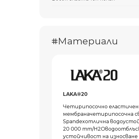
Материали
LAKA®20
Четирипосочно еластичен 
мембраначетирипосочна св
Spandexотлична водоустой
20 000 mm/H2Oводоотблъс
устойчивост на износване