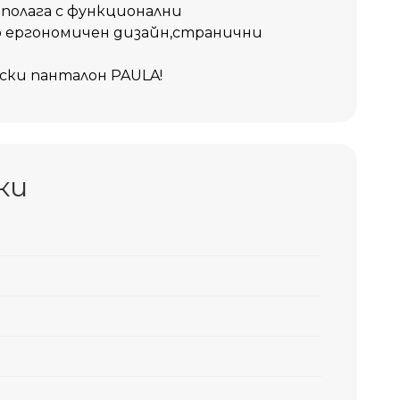
полага с функционални
 ергономичен дизайн,странични
ски панталон PAULA!
ки