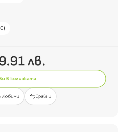
40)
9.91 лв.
ви в количката
в любими
Сравни
ви в количката
в любими
Сравни