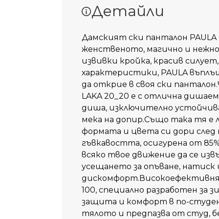
Детайли
Дамският ски панталон PAULA 
женственото, магично и нежн
извивки кройка, красив силует
характеристики, PAULA въплъща
да открие в своя ски пантал
LAKA 20_20 е с отлична дишаем
диша, изключително устойчива 
мека на допир.Също така тя е л
формата и цвета си дори след
гъвкавостта, осигурена от 85% 
всяко твое движение да се из
усещането за опъване, натиск 
дискомфорт.Високоефективня
100, специално разработен за з
защита и комфорт в по-студен
тялото и предпазва от студ, б