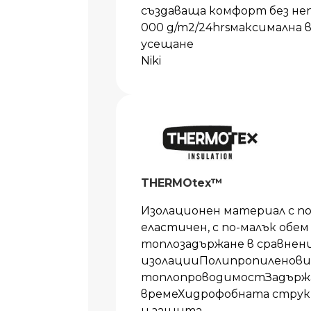
създаваща комфорт без не
000 g/m2/24hrsмаксимална
усещане
Niki
THERMOtex™
Изолационен материал с п
еластичен, с по-малък обем
топлозадържане в сравнен
изолацииПолипропиленови 
топлопроводимостЗадържа 
времеХидрофобната струк
и защита