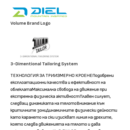
Volume Brand Logo
3-Dimentional Tailoring System
ТЕХНОЛОГИЯ ЗА ТРИИЗМЕРНО КРОЕНЕПодобрени
експлоатационни качества и ефективност на
облеклатаМаксимална свобода на движение при
екстремна физическа активностПлавен силует,
следващ динамиката на тялотоВнимание към
критичните зониДинамичните физически дейности
като карането на ски изискват линия на дрехите,
която следва движенията на тялото и дава