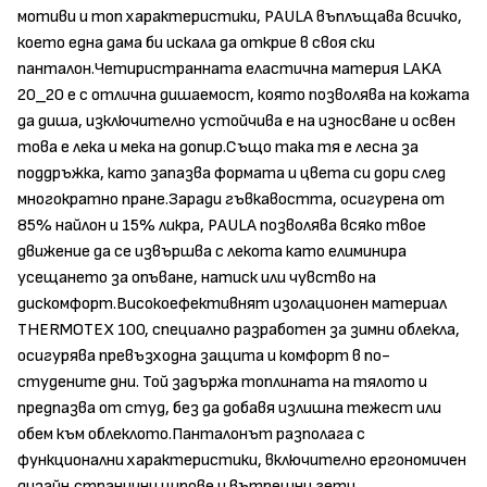
мотиви и топ характеристики, PAULA въплъщава всичко,
което една дама би искала да открие в своя ски
панталон.Четиристранната еластична материя LAKA
20_20 е с отлична дишаемост, която позволява на кожата
да диша, изключително устойчива е на износване и освен
това е лека и мека на допир.Също така тя е лесна за
поддръжка, като запазва формата и цвета си дори след
многократно пране.Заради гъвкавостта, осигурена от
85% найлон и 15% ликра, PAULA позволява всяко твое
движение да се извършва с лекота като елиминира
усещането за опъване, натиск или чувство на
дискомфорт.Високоефективнят изолационен материал
THERMOTEX 100, специално разработен за зимни облекла,
осигурява превъзходна защита и комфорт в по-
студените дни. Той задържа топлината на тялото и
предпазва от студ, без да добавя излишна тежест или
обем към облеклото.Панталонът разполага с
функционални характеристики, включително ергономичен
дизайн,странични ципове и вътрешни гети.