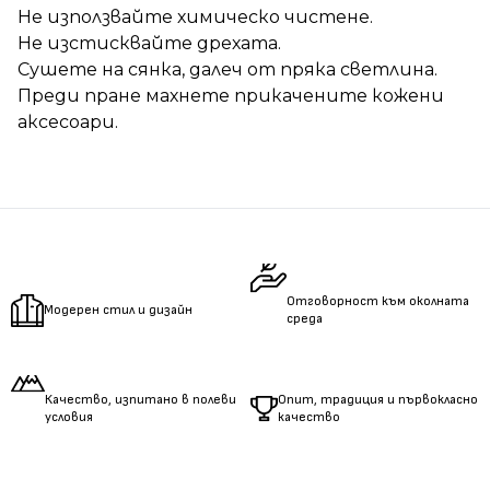
Не използвайте химическо чистене.
Не изстисквайте дрехата.
Сушете на сянка, далеч от пряка светлина.
Преди пране махнете прикачените кожени
аксесоари.
Отговорност към околната
Модерен стил и дизайн
среда
Качество, изпитано в полеви
Опит, традиция и първокласно
условия
качество