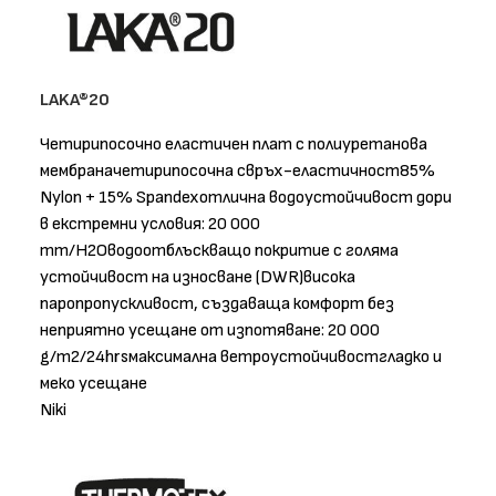
LAKA®20
Четирипосочно еластичен плат с полиуретанова
мембраначетирипосочна свръх-еластичност85%
Nylon + 15% Spandexотлична водоустойчивост дори
в екстремни условия: 20 000
mm/H2Oводоотблъскващо покритие с голяма
устойчивост на износване (DWR)висока
паропропускливост, създаваща комфорт без
неприятно усещане от изпотяване: 20 000
g/m2/24hrsмаксимална ветроустойчивостгладко и
меко усещане
Niki