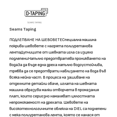
Seams Taping
ПОДЛЕПВАНЕ НА ШЕВОВЕТЕСпециална машина
покрива шевовете с нагрята полиуретанова
лентаДупчиците от шевната игла са изцяло
подлепениНапълно предотвратява проникването на
водаЗа да бъде една дреха напълно водоустойчива,
трябва да се предотврати навлизането на вода във
всяка нейна част. В процеса на зашиване на
отделните детайли обаче, иглата на шевната
машина образува малки отворчета в промазания
плат, които сериозно намаляват цялостната
непромокаемост на дрехата. Шевовете на
високотехнологичните облекла на DIEL са подлепени
с мека полиуретанова лента, която се нанася от