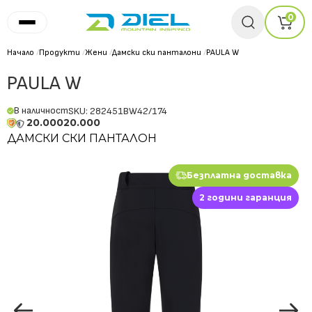
0
Начало
/
Продукти
/
Жени
/
Дамски ски панталони
/
PAULA W
PAULA W
В наличност
SKU: 282451BW42/174
20.000
20.000
ДАМСКИ СКИ ПАНТАЛОН
Безплатна доставка
2 години гаранция