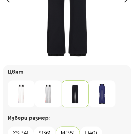
Цвят
Избери размер:
XS(34)
S(36)
M(38)
L(40)