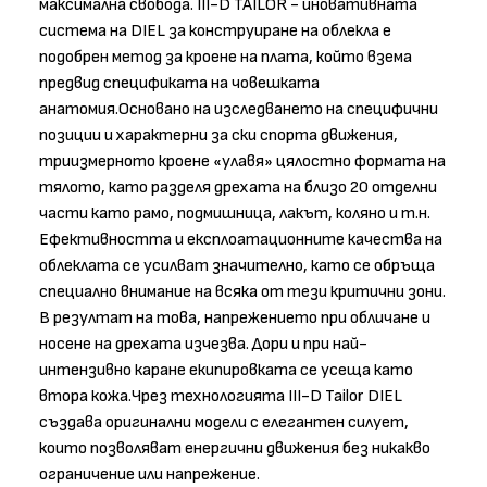
максимална свобода. III-D TAILOR - иновативната
система на DIEL за конструиране на облекла е
подобрен метод за кроене на плата, който взема
предвид спецификата на човешката
анатомия.Основано на изследването на специфични
позиции и характерни за ски спорта движения,
триизмерното кроене «улавя» цялостно формата на
тялото, като разделя дрехата на близо 20 отделни
части като рамо, подмишница, лакът, коляно и т.н.
Ефективността и експлоатационните качества на
облеклата се усилват значително, като се обръща
специално внимание на всяка от тези критични зони.
В резултат на това, напрежението при обличане и
носене на дрехата изчезва. Дори и при най-
интензивно каране екипировката се усеща като
втора кожа.Чрез технологията III-D Tailor DIEL
създава оригинални модели с елегантен силует,
които позволяват енергични движения без никакво
ограничение или напрежение.