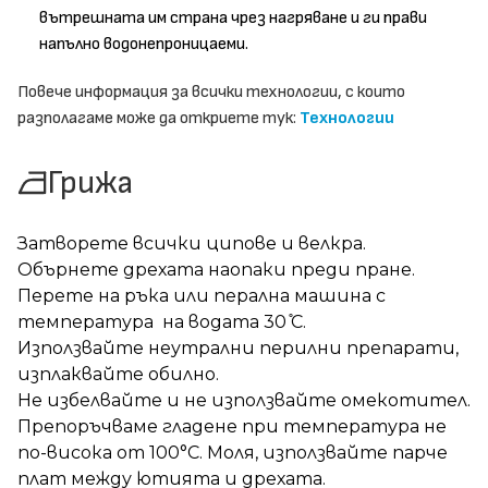
вътрешната им страна чрез нагряване и ги прави
напълно водонепроницаеми.
Повече информация за всички технологии, с които
разполагаме може да откриете тук:
Технологии
Грижа
Затворете всички ципове и велкра.
Обърнете дрехата наопаки преди пране.
Перете на ръка или перална машина с
температура на водата 30 ̊С.
Използвайте неутрални перилни препарати,
изплаквайте обилно.
Не избелвайте и не използвайте омекотител.
Препоръчваме гладене при температура не
по-висока от 100°C. Моля, използвайте парче
плат между ютията и дрехата.