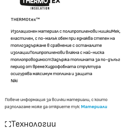
THERMOtex™
Изолационен материал с полипропиленови нишкиМек,
еластичен, с по-малък обем при еднаква степен на
топлозадържане в сравнение с останалите
изолацииПолипропиленови влакна с най-ниска
топлопроводимостЗадържа топлината за по-дълъг
период от времеХидрофобната структура
осигурява максимум топлина и защита
Niki
Повече информация за всички материали, с които
разполагаме може да откриете тук:
Материали
Технологии