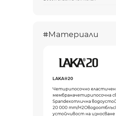
Материали
LAKA®20
Четирипосочно еластичен 
мембраначетирипосочна св
Spandexотлична водоустой
20 000 mm/H2Oводоотблъс
устойчивост на износване