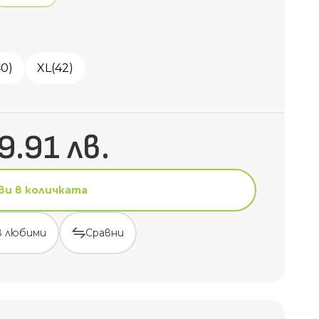
40)
XL(42)
9.91 лв.
ви в количката
в любими
Сравни
ви в количката
в любими
Сравни