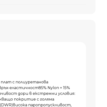
плат с полиуретанова
ръх-еластичност85% Nylon + 15%
чивост дори в екстремни условия:
кващо покритие с голяма
 (DWR)висока паропропускливост,