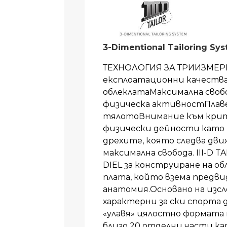
3-Dimentional Tailoring Sy
ТЕХНОЛОГИЯ ЗА ТРИИЗМЕР
експлоатационни качества
облеклатаМаксимална своб
физическа активностПлаве
тялотоВнимание към кри
физически дейности като 
дрехите, която следва дви
максимална свобода. III-D 
DIEL за конструиране на об
плата, който взема предв
анатомия.Основано на изс
характерни за ски спорта
«улавя» цялостно формата 
близо 20 отделни части ка