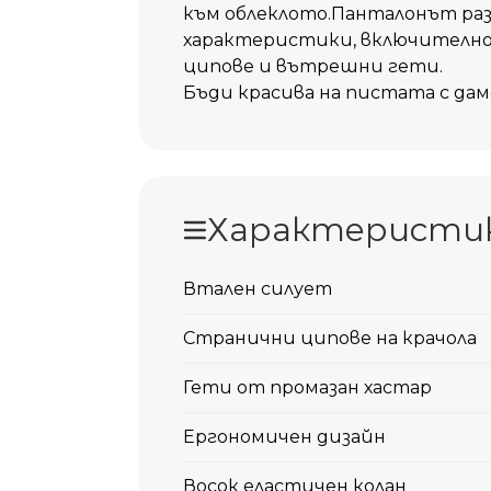
към облеклото.Панталонът раз
характеристики, включително
ципове и вътрешни гети.
Бъди красива на пистата с дам
Характеристи
Втален силует
Странични ципове на крачола
Гети от промазан хастар
Ергономичен дизайн
Восок еластичен колан