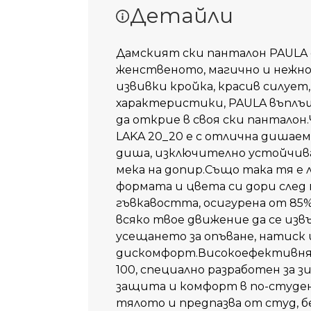
Детайли
Дамският ски панталон PAULA 
женственото, магично и нежн
извивки кройка, красив силует
характеристики, PAULA въплъща
да открие в своя ски пантал
LAKA 20_20 е с отлична дишаем
диша, изключително устойчива 
мека на допир.Също така тя е л
формата и цвета си дори след
гъвкавостта, осигурена от 85% 
всяко твое движение да се из
усещането за опъване, натиск 
дискомфорт.Високоефективня
100, специално разработен за з
защита и комфорт в по-студен
тялото и предпазва от студ, б