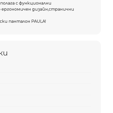
полага с функционални
 ергономичен дизайн,странични
ски панталон PAULA!
ки