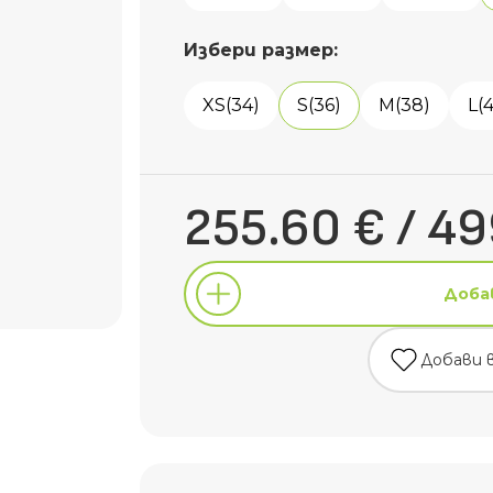
Избери размер:
XS(34)
S(36)
M(38)
L(
255.60 € / 49
Доба
Добави 
Доба
Добави 