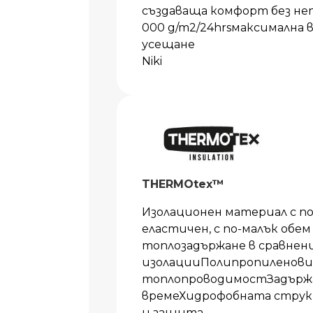
създаваща комфорт без не
000 g/m2/24hrsмаксимална
усещане
Niki
THERMOtex™
Изолационен материал с п
еластичен, с по-малък обем
топлозадържане в сравнен
изолацииПолипропиленови 
топлопроводимостЗадържа 
времеХидрофобната струк
и защита