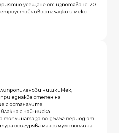
приятно усещане от изпотяване: 20
 ветроустойчивостгладко и меко
олипропиленови нишкиМек,
 при еднаква степен на
ие с останалите
влакна с най-ниска
топлината за по-дълъг период от
тура осигурява максимум топлина