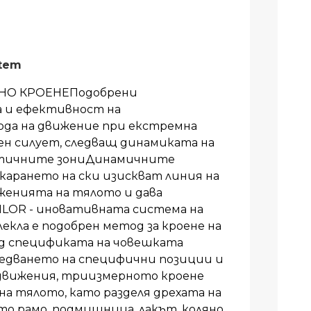
stem
НО КРОЕНЕПодобрени
 и ефективност на
ода на движение при екстремна
н силует, следващ динамиката на
тичните зониДинамичните
карането на ски изискват линия на
женията на тялото и дава
TAILOR - иновативната система на
лекла е подобрен метод за кроене на
ид спецификата на човешката
ледването на специфични позиции и
 движения, триизмерното кроене
на тялото, като разделя дрехата на
то рамо, подмишница, лакът, коляно