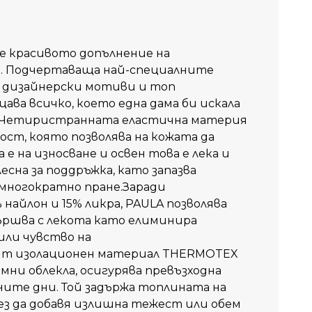
е красивото допълнение на
о. Подчертаваща най-специалните
, дизайнерски мотиви и топ
ва всичко, което една дама би искала
он.Четиристранната еластична материя
ост, която позволява на кожата да
е на износване и освен това е лека и
есна за поддръжка, като запазва
 многократно пране.Заради
найлон и 15% ликра, PAULA позволява
вършва с лекота като елиминира
или чувство на
т изолационен материал THERMOTEX
имни облекла, осигурява превъзходна
ите дни. Той задържа топлината на
ез да добавя излишна тежест или обем