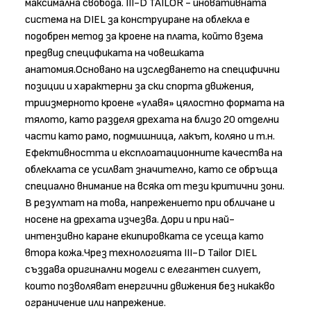
максимална свобода. III-D TAILOR - иновативната
система на DIEL за конструиране на облекла е
подобрен метод за кроене на плата, който взема
предвид спецификата на човешката
анатомия.Основано на изследването на специфични
позиции и характерни за ски спорта движения,
триизмерното кроене «улавя» цялостно формата на
тялото, като разделя дрехата на близо 20 отделни
части като рамо, подмишница, лакът, коляно и т.н.
Ефективността и експлоатационните качества на
облеклата се усилват значително, като се обръща
специално внимание на всяка от тези критични зони.
В резултат на това, напрежението при обличане и
носене на дрехата изчезва. Дори и при най-
интензивно каране екипировката се усеща като
втора кожа.Чрез технологията III-D Tailor DIEL
създава оригинални модели с елегантен силует,
които позволяват енергични движения без никакво
ограничение или напрежение.