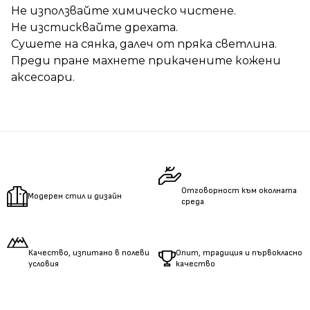
Не използвайте химическо чистене.
Не изстисквайте дрехата.
Сушете на сянка, далеч от пряка светлина.
Преди пране махнете прикачените кожени
аксесоари.
Отговорност към околната
Модерен стил и дизайн
среда
Качество, изпитано в полеви
Опит, традиция и първокласно
условия
качество