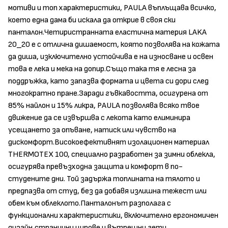
мотиви и топ характеристики, PAULA въплъщава всичко,
което една дама би искала да открие в своя ски
панталон.Четиристранната еластична материя LAKA
20_20 е с отлична дишаемост, която позволява на кожата
да диша, изключително устойчива е на износване и освен
това е лека и мека на допир.Също така тя е лесна за
поддръжка, като запазва формата и цвета си дори след
многократно пране.Заради гъвкавостта, осигурена от
85% найлон и 15% ликра, PAULA позволява всяко твое
движение да се извършва с лекота като елиминира
усещането за опъване, натиск или чувство на
дискомфорт.Високоефективнят изолационен материал
THERMOTEX 100, специално разработен за зимни облекла,
осигурява превъзходна защита и комфорт в по-
студените дни. Той задържа топлината на тялото и
предпазва от студ, без да добавя излишна тежест или
обем към облеклото.Панталонът разполага с
функционални характеристики, включително ергономичен
дизайн,странични ципове и вътрешни гети.