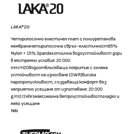
LAKA®20
Четирипосочно еластичен плат с полиуретанова
мембраначетирипосочна свръх-еластичност85%
Nylon + 15% Spandexотлична водоустойчивост дори
в екстремни условия: 20 000
mm/H2Oводоотблъскващо покритие с голяма
устойчивост на износване (DWR)висока
паропропускливост, създаваща комфорт без
неприятно усещане от изпотяване: 20 000
g/m2/24hrsмаксимална ветроустойчивостгладко и
меко усещане
Niki