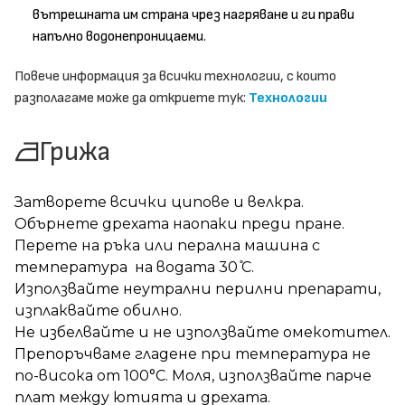
вътрешната им страна чрез нагряване и ги прави
напълно водонепроницаеми.
Повече информация за всички технологии, с които
разполагаме може да откриете тук:
Технологии
Грижа
Затворете всички ципове и велкра.
Обърнете дрехата наопаки преди пране.
Перете на ръка или перална машина с
температура на водата 30 ̊С.
Използвайте неутрални перилни препарати,
изплаквайте обилно.
Не избелвайте и не използвайте омекотител.
Препоръчваме гладене при температура не
по-висока от 100°C. Моля, използвайте парче
плат между ютията и дрехата.