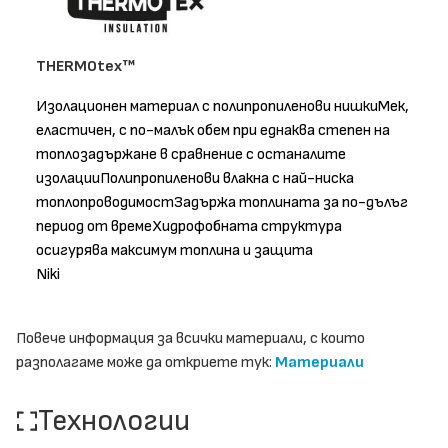
THERMOtex™
Изолационен материал с полипропиленови нишкиМек,
еластичен, с по-малък обем при еднаква степен на
топлозадържане в сравнение с останалите
изолацииПолипропиленови влакна с най-ниска
топлопроводимостЗадържа топлината за по-дълъг
период от времеХидрофобната структура
осигурява максимум топлина и защита
Niki
Повече информация за всички материали, с които
разполагаме може да откриете тук:
Материали
Технологии