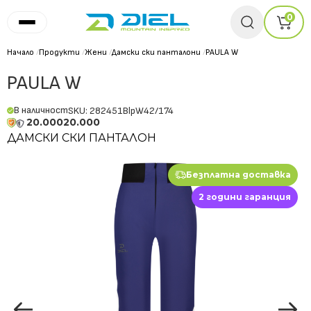
0
Начало
/
Продукти
/
Жени
/
Дамски ски панталони
/
PAULA W
PAULA W
В наличност
SKU: 282451BlpW42/174
20.000
20.000
ДАМСКИ СКИ ПАНТАЛОН
Безплатна доставка
2 години гаранция