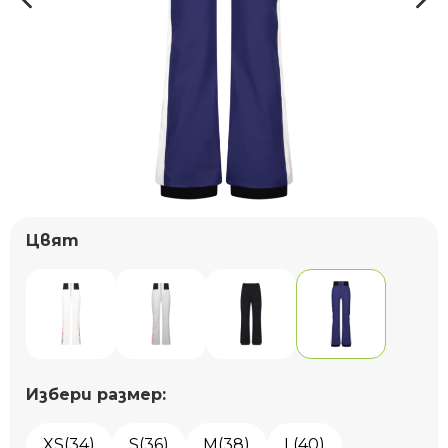
Цвят
Избери размер:
XS(34)
S(36)
M(38)
L(40)