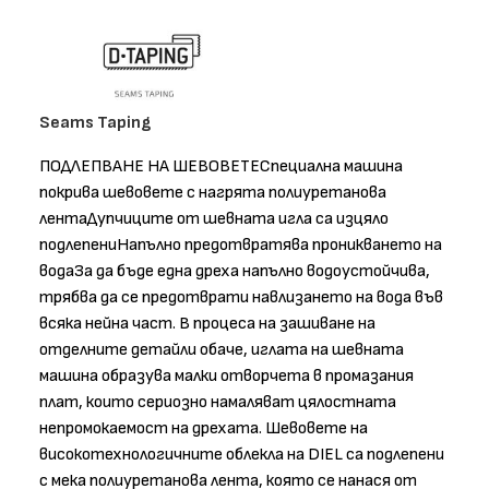
Seams Taping
ПОДЛЕПВАНЕ НА ШЕВОВЕТЕСпециална машина
покрива шевовете с нагрята полиуретанова
лентаДупчиците от шевната игла са изцяло
подлепениНапълно предотвратява проникването на
водаЗа да бъде една дреха напълно водоустойчива,
трябва да се предотврати навлизането на вода във
всяка нейна част. В процеса на зашиване на
отделните детайли обаче, иглата на шевната
машина образува малки отворчета в промазания
плат, които сериозно намаляват цялостната
непромокаемост на дрехата. Шевовете на
високотехнологичните облекла на DIEL са подлепени
с мека полиуретанова лента, която се нанася от