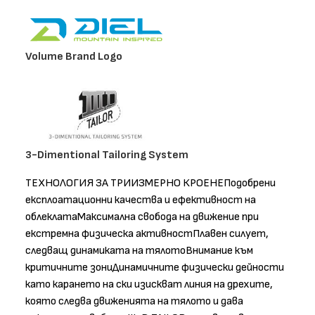
Volume Brand Logo
3-Dimentional Tailoring System
ТЕХНОЛОГИЯ ЗА ТРИИЗМЕРНО КРОЕНЕПодобрени
експлоатационни качества и ефективност на
облеклатаМаксимална свобода на движение при
екстремна физическа активностПлавен силует,
следващ динамиката на тялотоВнимание към
критичните зониДинамичните физически дейности
като карането на ски изискват линия на дрехите,
която следва движенията на тялото и дава