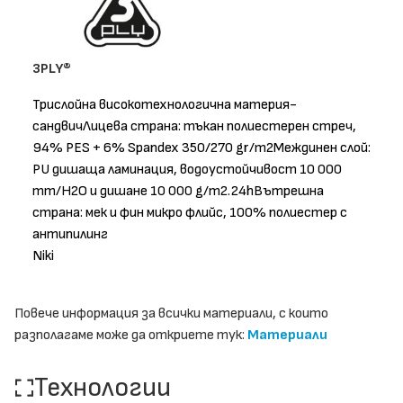
3PLY®
Трислойна високотехнологична материя-
сандвичЛицева страна: тъкан полиестерен стреч,
94% PES + 6% Spandex 350/270 gr/m2Междинен слой:
PU дишаща ламинация, водоустойчивост 10 000
mm/H2O и дишане 10 000 g/m2.24hВътрешна
страна: мек и фин микро флийс, 100% полиестер с
антипилинг
Niki
Повече информация за всички материали, с които
разполагаме може да откриете тук:
Материали
Технологии