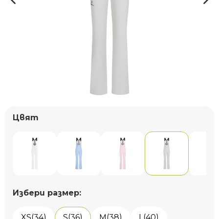
Цвят
Избери размер:
XS(34)
S(36)
M(38)
L(40)