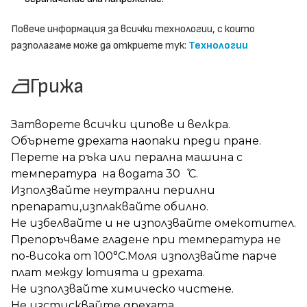
Повече информация за всички технологии, с които
разполагаме може да откриете тук:
Технологии
Грижа
Затворете всички ципове и велкра.
Обърнете дрехата наопаки преди пране.
Перете на ръка или перална машина с
температура на водата 30 ̊С.
Използвайте неутрални перилни
препарати,изплаквайте обилно.
Не избелвайте и не използвайте омекотител.
Препоръчваме гладене при температура не
по-висока от 100°C.Моля използвайте парче
плат между ютията и дрехата.
Не използвайте химическо чистене.
Не изстисквайте дрехата.