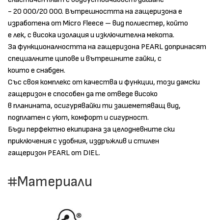
- 20 000/20 000. Вътрешността на гащеризона е
изработена от Мicro Fleece – вид полиестер, който
е лек, с висока изолация и изключителна мекота.
За функционалността на гащеризона PEARL допринасят
специалните ципове и вътрешните гайки, с
които е снабден.
Със своя комплекс от качества и функции, този дамски
гащеризон е способен да те отведе високо
в планината, осигурявайки ти зашеметяващ вид,
подплатен с уют, комфорт и сигурност.
Бъди перфектно екипирана за целодневните ски
приключения с удобния, издръжлив и стилен
гащеризон PEARL от DIEL.
Материали