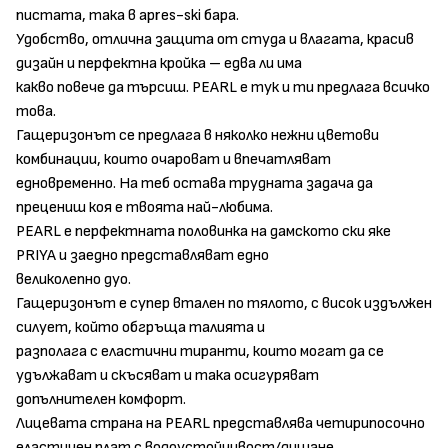
пистата, така в apres-ski бара.
Удобство, отлична защита от студа и влагата, красив
дизайн и перфектна кройка – едва ли има
какво повече да търсиш. PEARL е тук и ти предлага всичко
това.
Гащеризонът се предлага в няколко нежни цветови
комбинации, които очароват и впечатляват
едновременно. На теб остава трудната задача да
прецениш коя е твоята най-любима.
PEARL е перфектната половинка на дамското ски яке
PRIYA и заедно представляват едно
великолепно дуо.
Гащеризонът е супер втален по тялото, с висок издължен
силует, който обгръща талията и
разполага с еластични тиранти, които могат да се
удължават и скъсяват и така осигуряват
допълнителен комфорт.
Лицевата страна на PEARL представлява четирипосочно
еластичен плат с водоустойчивост/дишане