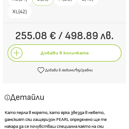
XL(42)
255.08 € / 498.89 лв.
Добави в количката
Добави в любими
Сравни
Добави в количката
Детайли
Добави в любими
Сравни
Като перла в морето, като ярка звезда в небето,
дамският ски гащеризон PEARL определено ще те
накара да се почувстваш специална както на ски