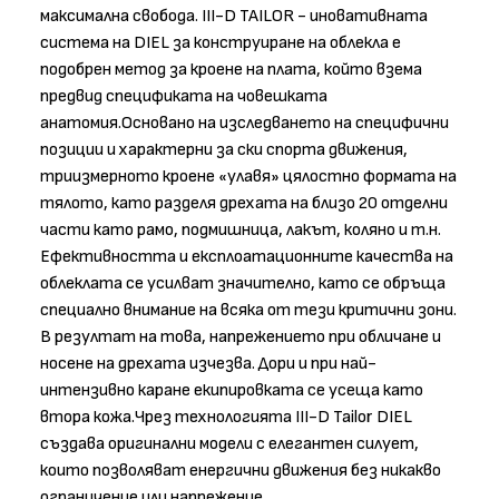
максимална свобода. III-D TAILOR - иновативната
система на DIEL за конструиране на облекла е
подобрен метод за кроене на плата, който взема
предвид спецификата на човешката
анатомия.Основано на изследването на специфични
позиции и характерни за ски спорта движения,
триизмерното кроене «улавя» цялостно формата на
тялото, като разделя дрехата на близо 20 отделни
части като рамо, подмишница, лакът, коляно и т.н.
Ефективността и експлоатационните качества на
облеклата се усилват значително, като се обръща
специално внимание на всяка от тези критични зони.
В резултат на това, напрежението при обличане и
носене на дрехата изчезва. Дори и при най-
интензивно каране екипировката се усеща като
втора кожа.Чрез технологията III-D Tailor DIEL
създава оригинални модели с елегантен силует,
които позволяват енергични движения без никакво
ограничение или напрежение.