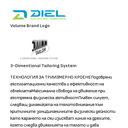
Volume Brand Logo
3-Dimentional Tailoring System
ТЕХНОЛОГИЯ ЗА ТРИИЗМЕРНО КРОЕНЕПодобрени
експлоатационни качества и ефективност на
облеклатаМаксимална свобода на движение при
екстремна физическа активностПлавен силует,
следващ динамиката на тялотоВнимание към
критичните зониДинамичните физически дейности
като карането на ски изискват линия на дрехите,
която следва движенията на тялото и дава