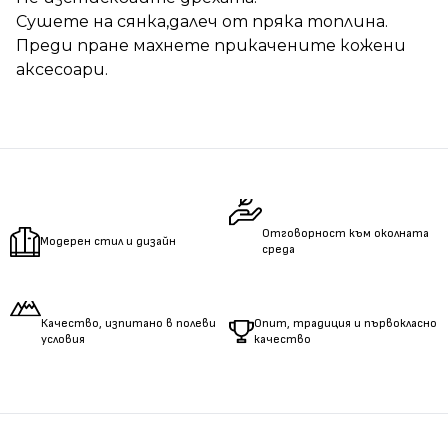
Сушете на сянка,далеч от пряка топлина.
Преди пране махнете прикачените кожени
аксесоари.
Отговорност към околната
Модерен стил и дизайн
среда
Качество, изпитано в полеви
Опит, традиция и първокласно
условия
качество