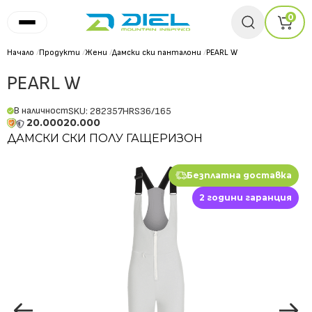
0
Начало
/
Продукти
/
Жени
/
Дамски ски панталони
/
PEARL W
PEARL W
В наличност
SKU: 282357HRS36/165
20.000
20.000
ДАМСКИ СКИ ПОЛУ ГАЩЕРИЗОН
Безплатна доставка
2 години гаранция