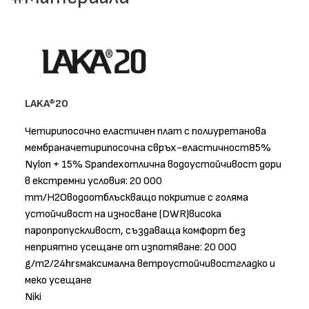
LAKA®20
Четирипосочно еластичен плат с полиуретанова
мембраначетирипосочна свръх-еластичност85%
Nylon + 15% Spandexотлична водоустойчивост дори
в екстремни условия: 20 000
mm/H2Oводоотблъскващо покритие с голяма
устойчивост на износване (DWR)висока
паропропускливост, създаваща комфорт без
неприятно усещане от изпотяване: 20 000
g/m2/24hrsмаксимална ветроустойчивостгладко и
меко усещане
Niki