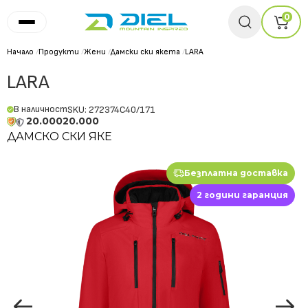
0
Начало
/
Продукти
/
Жени
/
Дамски ски якета
/
LARA
LARA
В наличност
SKU: 272374C40/171
20.000
20.000
ДАМСКО СКИ ЯКЕ
Безплатна доставка
2 години гаранция