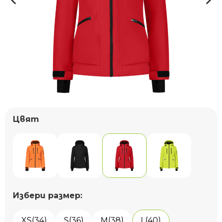
Цвят
Избери размер:
XS(34)
S(36)
M(38)
L(40)