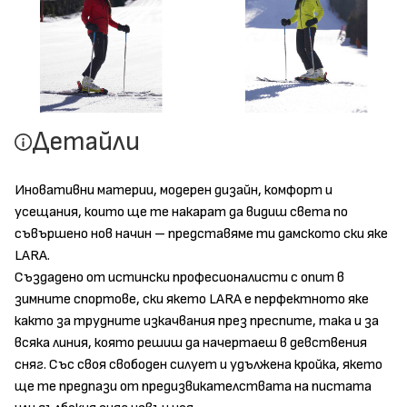
Детайли
Иновативни материи, модерен дизайн, комфорт и
усещания, които ще те накарат да видиш света по
съвършено нов начин – представяме ти дамското ски яке
LARA.
Създадено от истински професионалисти с опит в
зимните спортове, ски якето LARA е перфектното яке
както за трудните изкачвания през преспите, така и за
всяка линия, която решиш да начертаеш в девствения
сняг. Със своя свободен силует и удължена кройка, якето
ще те предпази от предизвикателствата на пистата