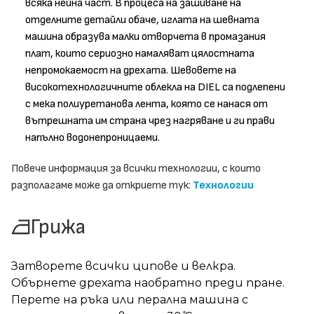
всяка нейна част. В процеса на зашиване на
отделните детайли обаче, иглата на шевната
машина образува малки отворчета в промазания
плат, които сериозно намаляват цялостната
непромокаемост на дрехата. Шевовете на
високотехнологичните облекла на DIEL са подлепени
с мека полиуретанова лента, която се нанася от
вътрешната им страна чрез нагряване и ги прави
напълно водонепроницаеми.
Повече информация за всички технологии, с които
разполагаме може да откриете тук:
Технологии
Грижа
Затворете всички ципове и велкра.
Обърнете дрехата наобратно преди пране.
Перете на ръка или перална машина с