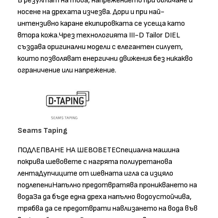
В резултат на това, напрежението при обличане и
носене на дрехата изчезва. Дори и при най-
интензивно каране екипировката се усеща като
втора кожа.Чрез технологията III-D Tailor DIEL
създава оригинални модели с елегантен силует,
които позволяват енергични движения без никакво
ограничение или напрежение.
Seams Taping
ПОДЛЕПВАНЕ НА ШЕВОВЕТЕСпециална машина
покрива шевовете с нагрята полиуретанова
лентаДупчиците от шевната игла са изцяло
подлепениНапълно предотвратява проникването на
водаЗа да бъде една дреха напълно водоустойчива,
трябва да се предотврати навлизането на вода във