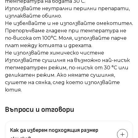
температура на водата 30 ̊С.
Използвайте неутрални перилни препарати,
изплаквайте обилно.
Не избелвайте и не използвайте омекотител.
Препоръчваме гладене при температура не
по-висока от 100°C. Моля, използвайте парче
плат между ютията и дрехата.
Не използвайте химическо чистене
Използвайте сушилня на възможно най-нисък
тепмературен режим, по-нисък от 30 °C или
деликатен режим. Ако нямате сушилня,
сушете на сянка, след което използвайте
ютия.
Въпроси и отговори
Как да изберем подходящия размер