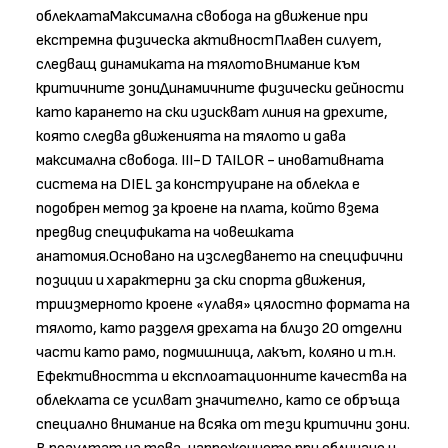
облеклатаМаксимална свобода на движение при
екстремна физическа активностПлавен силует,
следващ динамиката на тялотоВнимание към
критичните зониДинамичните физически дейности
като карането на ски изискват линия на дрехите,
която следва движенията на тялото и дава
максимална свобода. III-D TAILOR - иновативната
система на DIEL за конструиране на облекла е
подобрен метод за кроене на плата, който взема
предвид спецификата на човешката
анатомия.Основано на изследването на специфични
позиции и характерни за ски спорта движения,
триизмерното кроене «улавя» цялостно формата на
тялото, като разделя дрехата на близо 20 отделни
части като рамо, подмишница, лакът, коляно и т.н.
Ефективността и експлоатационните качества на
облеклата се усилват значително, като се обръща
специално внимание на всяка от тези критични зони.