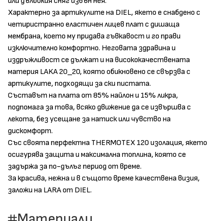
или дълбокия сняг извън нея.
Характерно за артикулите на DIEL, якето е снабдено с
четиристранно еластичен лицев плат с дишаща
мембрана, което му придава гъвкавост и го прави
изключително комфортно. Неговата здравина и
издръжливост се дължат и на висококачествената
материя LAKA 20_20, която обикновено се свързва с
артикулите, подходящи за ски пистата.
Съставът на плата от 85% найлон и 15% ликра,
подпомага за това, всяко движение да се извършва с
лекота, без усещане за натиск или чувство на
дискомфорт.
Със своята перфектна THERMOTEX 120 изолация, якето
осигурява защита и максимална топлина, която се
задържа за по-дълъг период от време.
За красива, нежна и в същото време качествена визия,
заложи на LARA от DIEL.
Материали