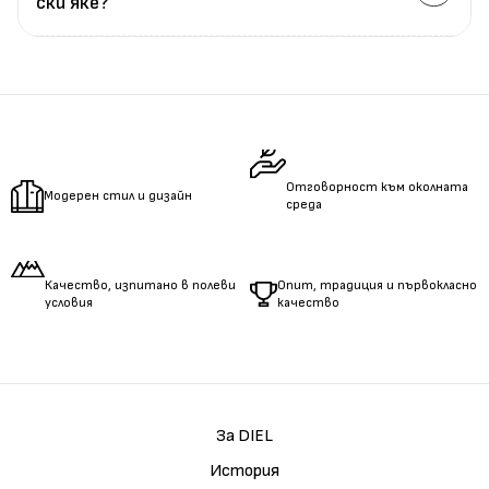
ски яке?
Измерете
обиколката
на гърдите.
Измерете
обиколката
на талията.
Измерете
дължината
на ръцете.
Отговорност към околната
Модерен стил и дизайн
среда
Качество, изпитано в полеви
Опит, традиция и първокласно
условия
качество
За DIEL
История