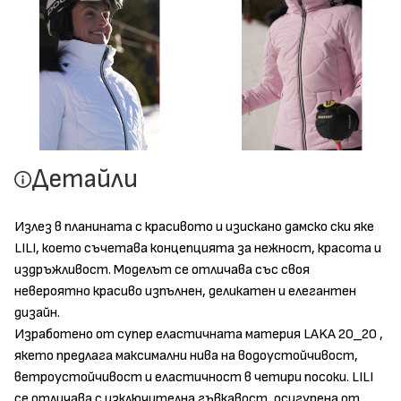
Детайли
Излез в планината с красивото и изискано дамско ски яке
LILI, което съчетава концепцията за нежност, красота и
издръжливост. Моделът се отличава със своя
невероятно красиво изпълнен, деликатен и елегантен
дизайн.
Изработено от супер еластичната материя LAKA 20_20 ,
якето предлага максимални нива на водоустойчивост,
ветроустойчивост и еластичност в четири посоки. LILI
се отличава с изключителна гъвкавост, осигурена от