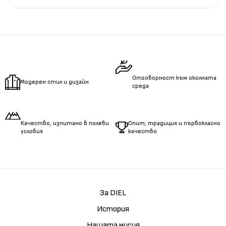
Измерете
обиколката
на гърдите.
Измерете
обиколката
на талията.
Измерете
дължината
на ръцете.
Отговорност към околната
Модерен стил и дизайн
среда
Качество, изпитано в полеви
Опит, традиция и първокласно
условия
качество
За DIEL
История
Нашата мисия