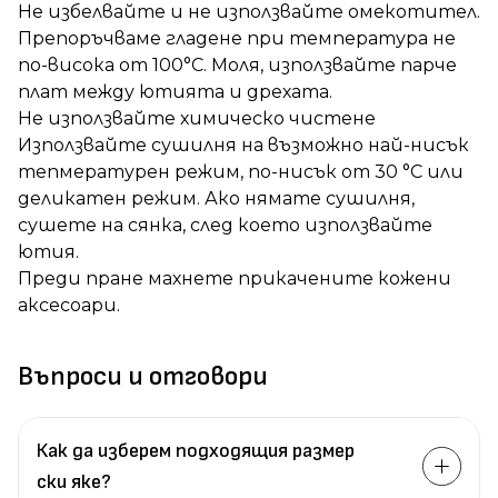
Не избелвайте и не използвайте омекотител.
Препоръчваме гладене при температура не
по-висока от 100°C. Моля, използвайте парче
плат между ютията и дрехата.
Не използвайте химическо чистене
Използвайте сушилня на възможно най-нисък
тепмературен режим, по-нисък от 30 °C или
деликатен режим. Ако нямате сушилня,
сушете на сянка, след което използвайте
ютия.
Преди пране махнете прикачените кожени
аксесоари.
Въпроси и отговори
Как да изберем подходящия размер
ски яке?