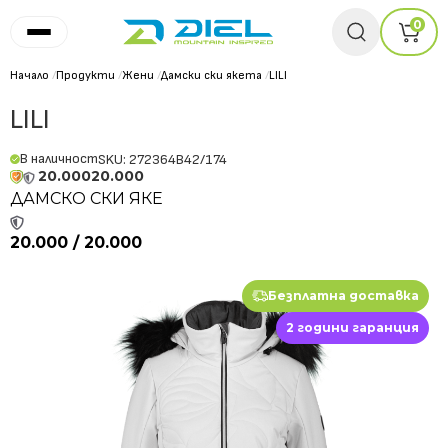
0
Начало
/
Продукти
/
Жени
/
Дамски ски якета
/
LILI
LILI
В наличност
SKU: 272364B42/174
20.000
20.000
ДАМСКО СКИ ЯКЕ
20.000 / 20.000
Безплатна доставка
2 години гаранция