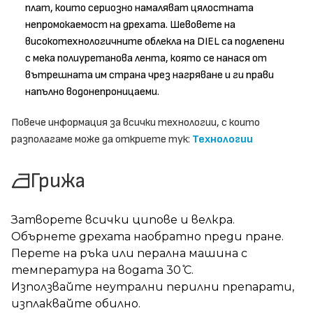
плат, които сериозно намаляват цялостната
непромокаемост на дрехата. Шевовете на
високотехнологичните облекла на DIEL са подлепени
с мека полиуретанова лента, която се нанася от
вътрешната им страна чрез нагряване и ги прави
напълно водонепроницаеми.
Повече информация за всички технологии, с които
разполагаме може да откриете тук:
Технологии
Грижа
Затворете всички ципове и велкра.
Обърнете дрехата наобратно преди пране.
Перете на ръка или перална машина с
температура на водата 30 ̊С.
Използвайте неутрални перилни препарати,
изплаквайте обилно.