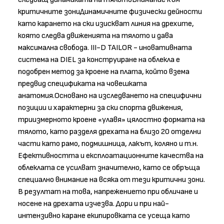
критичните зониДинамичните физически дейности
като карането на ски изискват линия на дрехите,
която следва движенията на тялото и дава
максимална свобода. III-D TAILOR - иновативната
система на DIEL за конструиране на облекла е
подобрен метод за кроене на плата, който взема
предвид спецификата на човешката
анатомия.Основано на изследването на специфични
позиции и характерни за ски спорта движения,
триизмерното кроене «улавя» цялостно формата на
тялото, като разделя дрехата на близо 20 отделни
части като рамо, подмишница, лакът, коляно и т.н.
Ефективността и експлоатационните качества на
облеклата се усилват значително, като се обръща
специално внимание на всяка от тези критични зони.
В резултат на това, напрежението при обличане и
носене на дрехата изчезва. Дори и при най-
интензивно каране екипировката се усеща като