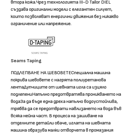
втора кожа.Чрез технологията III-D Tailor DIEL
създава оригинални модели с елегантен силует,
които позволяват енергични движения без никакво
ограничение или напрежение.
Seams Taping
ПОДЛЕПВАНЕ НА ШЕВОВЕТЕСпециална машина
покрива шевовете с нагрята полиуретанова
лентаДупчиците от шевната игла са изцяло
подлепениНапълно предотвратява проникването на
водаЗа да бъде една дреха напълно водоустойчива,
трябва да се предотврати навлизането на вода във
всяка нейна част. В процеса на зашиване на
отделните детайли обаче, иглата на шевната
машина образува малки отворчета в промазания