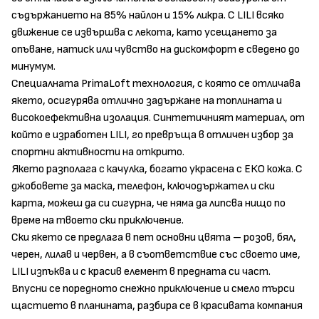
съдържанието на 85% найлон и 15% ликра. С LILI всяко
движение се извършва с лекота, като усещането за
опъване, натиск или чувство на дискомфорт е сведено до
минумум.
Специалната PrimaLoft технология, с която се отличава
якето, осигурява отлично задържане на топлината и
високоефективна изолация. Синтетичният материал, от
който е изработен LILI, го превръща в отличен избор за
спортни активности на открито.
Якето разполага с качулка, богато украсена с ЕКО кожа. С
джобовете за маска, телефон, ключодържател и ски
карта, можеш да си сигурна, че няма да липсва нищо по
време на твоето ски приключение.
Ски якето се предлага в пет основни цвята – розов, бял,
черен, лилав и червен, а в съответствие със своето име,
LILI изпъква и с красив елемент в предната си част.
Впусни се поредното снежно приключение и смело търси
щастието в планината, разбира се в красивата компания