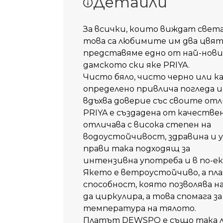
Детайли
За всички, които виждат света
това са любимите им два цвят
представяме едно от най-новит
дамското ски яке PRIYA.
Чисто бяло, чисто черно или 
определено привлича погледа и
вдъхва доверие със своите от
PRIYA е създадена от качеств
отличава с висока степен на
водоустойчивост, здравина и у
прави така подходящ за
интензивна употреба и в по-е
Якето е ветроустойчиво, а пл
способност, която позволява на
да циркулира, а това спомага 
температура на тялото.
Платът DEWSPO е същo така ле