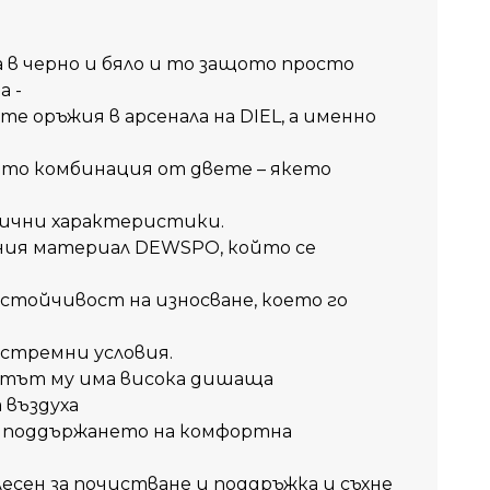
 в черно и бяло и то защото просто
а -
е оръжия в арсенала на DIEL, а именно
като комбинация от двете – якето
лични характеристики.
ения материал DEWSPO, който се
стойчивост на износване, което го
кстремни условия.
атът му има висока дишаща
 въздуха
за поддържането на комфортна
сен за почистване и поддръжка и съхне