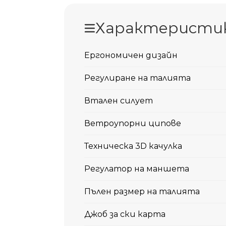
Характеристи
Ергономичен дизайн
Регулиране на талията
Втален силует
Ветроупорни ципове
Техническа 3D качулка
Регулатор на маншета
Пълен размер на талията
Джоб за ски карта