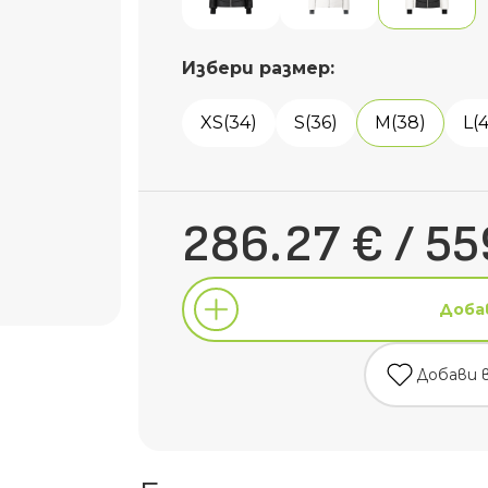
Избери размер:
XS(34)
S(36)
M(38)
L(
286.27 € / 55
Доба
Добави 
Доба