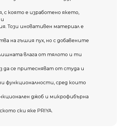
, с която е изработено якето,
 и
я. Този иновативен материал е
о
а на гъшия пух, но с добавените
злишната влага от тялото и ти
 да се притесняват от студа и
йни функционалности, сред които
нкционален джоб и микрофибърна
ското ски яке PRIYA.