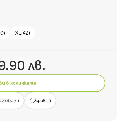
40)
XL(42)
9.90 лв.
ви в количката
в любими
Сравни
ви в количката