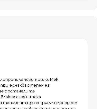
олипропиленови нишкиМек,
 при еднаква степен на
ие с останалите
влакна с най-ниска
топлината за по-дълъг период от
тура осигурява максимум топлина