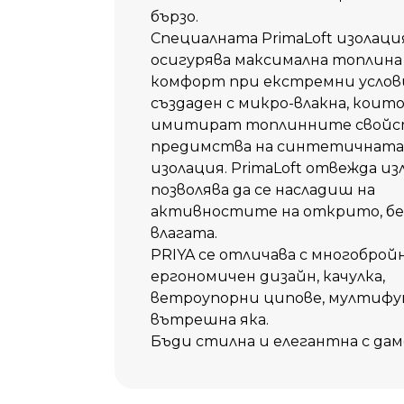
бързо.
Специалната PrimaLoft изолация
осигурява максимална топлина
комфорт при екстремни услови
създаден с микро-влакна, коит
имитират топлинните свойств
предимства на синтетичната
изолация. PrimaLoft отвежда и
позволява да се насладиш на
активностите на открито, без
влагата.
PRIYA се отличава с многобро
ергономичен дизайн, качулка,
ветроупорни ципове, мултифу
вътрешна яка.
Бъди стилна и елегантна с дам