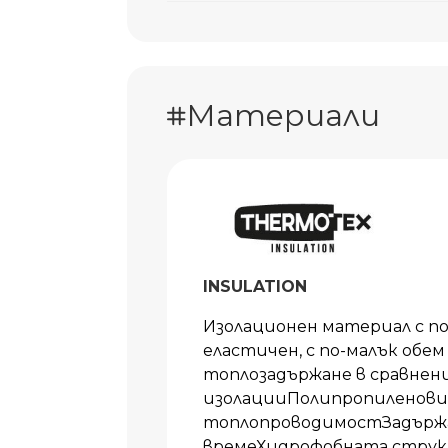
Материали
INSULATION
Изолационен материал с п
еластичен, с по-малък обем
топлозадържане в сравнен
изолацииПолипропиленови 
топлопроводимостЗадържа 
времеХидрофобната струк