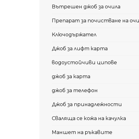
Вътрешен джоб за очила
Препарат за почистване на оч
Ключодържател
Джоб за лифт карта
водоустойчиви ципове
джоб за карта
джоб за телефон
Джоб за принадлежности
Сваляща се кожа на качулка
Маншет на ръкавите