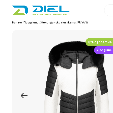
Начало
/
Продукти
/
Жени
/
Дамски ски якета
/
PRIYA W
Безплатна
2 години