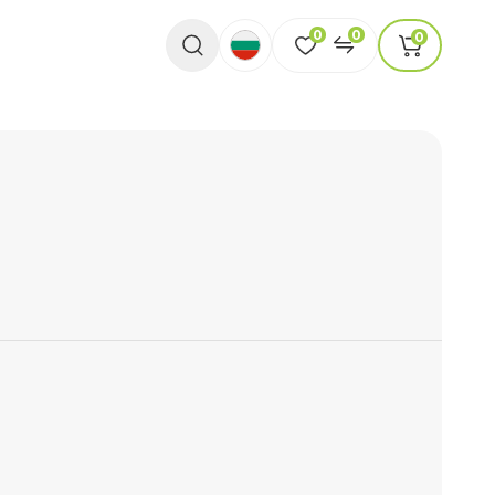
0
0
0