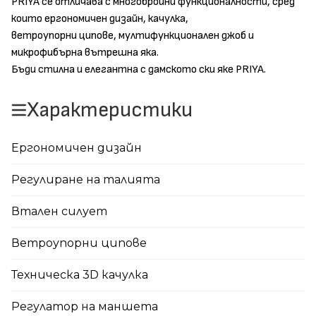
PRIYA се отличава с многобройни функционалности, сред
които ергономичен дизайн, качулка,
ветроупорни ципове, мултифункционален джоб и
микрофибърна вътрешна яка.
Бъди стилна и елегантна с дамското ски яке PRIYA.
Характеристики
Ергономичен дизайн
Регулиране на талията
Втален силует
Ветроупорни ципове
Техническа 3D качулка
Регулатор на маншета