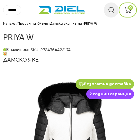
0
Начало
/
Продукти
/
Жени
/
Дамски ски якета
/
PRIYA W
PRIYA W
В наличност
SKU: 272476A42/174
ДАМСКО ЯКЕ
Безплатна доставка
2 години гаранция