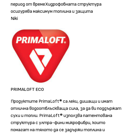
период от времеХидрофобната структура
осигурява максимум топлина и защита
Niki
PRIMALOFT ECO
Продуктите PrimaLoft® са леки, дишащи и имат
отлична водоотблъскваща сила, за да ви поддържат
сухи и топли. PrimaLoft® използва патентована
структура с ултра-фини микрофибри, които
помагат на тялото да се задържи топлина и