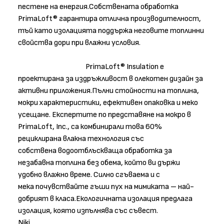
пестене на енергия.Собствената обработка
PrimaLoft® гарантира отлична производителност,
тъй като изолацията поддържа неговите топлинни
свойства дори при влажни условия.
PrimaLoft® Insulation е
проектирана за издръжливост в олекотен дизайн за
активни приложения.Пълни стойности на топлина,
мокри характеристики, ефективен опаковка и меко
усещане. Експертите по представяне на мокро в
PrimaLoft, Inc., са комбинирали това 60%
рециклирана влакна технология със
собствена водоотблъскваща обработка за
незабавна топлина без обема, който ви държи
удобно влажно време. Силно сгъваема и с
мека почувствайте гъши пух на мимиката – най-
добрият в класа.Екологичната изолация предлага
изолация, която изпълнява със съвест.
Niki