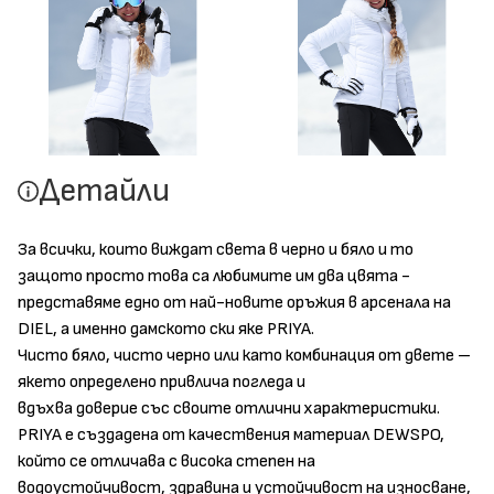
Детайли
За всички, които виждат света в черно и бяло и то
защото просто това са любимите им два цвята -
представяме едно от най-новите оръжия в арсенала на
DIEL, а именно дамското ски яке PRIYA.
Чисто бяло, чисто черно или като комбинация от двете –
якето определено привлича погледа и
вдъхва доверие със своите отлични характеристики.
PRIYA е създадена от качествения материал DEWSPO,
който се отличава с висока степен на
водоустойчивост, здравина и устойчивост на износване,