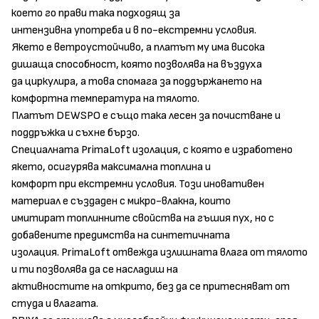
което го прави така подходящ за
интензивна употреба и в по-екстремни условия.
Якето е ветроустойчиво, а платът му има висока
дишаща способност, която позволява на въздуха
да циркулира, а това спомага за поддържането на
комфортна температура на тялото.
Платът DEWSPO е същo така лесен за почистване и
поддръжка и съхне бързо.
Специалната PrimaLoft изолация, с която е изработено
якето, осигурява максимална топлина и
комфорт при екстремни условия. Този иновативен
материал е създаден с микро-влакна, които
имитират топлинните свойства на гъшия пух, но с
добавените предимства на синтетичната
изолация. PrimaLoft отвежда излишната влага от тялото
и ти позволява да се насладиш на
активностите на открито, без да се притесняват от
студа и влагата.