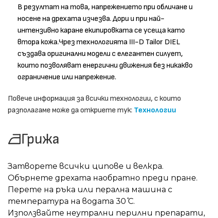
В резултат на това, напрежението при обличане и
носене на дрехата изчезва. Дори и при най-
интензивно каране екипировката се усеща като
втора кожа.Чрез технологията III-D Tailor DIEL
създава оригинални модели с елегантен силует,
които позволяват енергични движения без никакво
ограничение или напрежение.
Повече информация за всички технологии, с които
разполагаме може да откриете тук:
Технологии
Грижа
Затворете всички ципове и велкра.
Обърнете дрехата наобратно преди пране.
Перете на ръка или перална машина с
температура на водата 30 ̊С.
Използвайте неутрални перилни препарати,