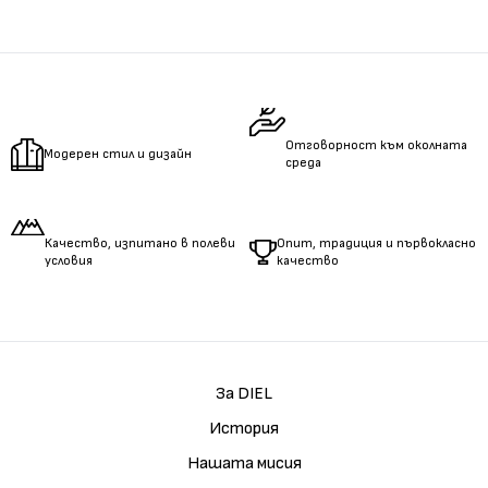
Измерете
обиколката
на гърдите.
Измерете
обиколката
на талията.
Измерете
дължината
на ръцете.
Отговорност към околната
Модерен стил и дизайн
среда
Качество, изпитано в полеви
Опит, традиция и първокласно
условия
качество
За DIEL
История
Нашата мисия