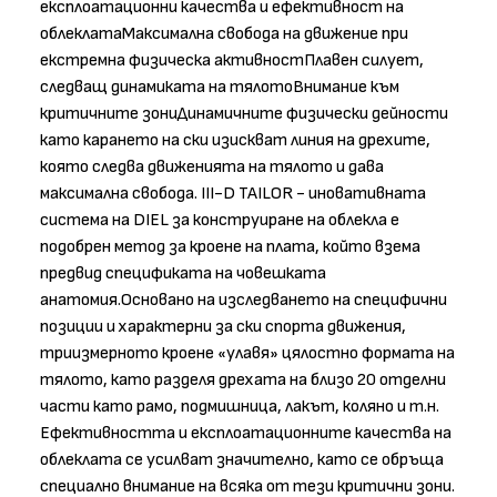
експлоатационни качества и ефективност на
облеклатаМаксимална свобода на движение при
екстремна физическа активностПлавен силует,
следващ динамиката на тялотоВнимание към
критичните зониДинамичните физически дейности
като карането на ски изискват линия на дрехите,
която следва движенията на тялото и дава
максимална свобода. III-D TAILOR - иновативната
система на DIEL за конструиране на облекла е
подобрен метод за кроене на плата, който взема
предвид спецификата на човешката
анатомия.Основано на изследването на специфични
позиции и характерни за ски спорта движения,
триизмерното кроене «улавя» цялостно формата на
тялото, като разделя дрехата на близо 20 отделни
части като рамо, подмишница, лакът, коляно и т.н.
Ефективността и експлоатационните качества на
облеклата се усилват значително, като се обръща
специално внимание на всяка от тези критични зони.