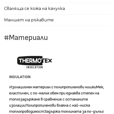
Сваляща се кожа на качулка
Маншет на ръкавите
Материали
INSULATION
Изолационен материал с полипропиленови нишкиМек,
еластичен, с по-малък обем при еднаква степен на
топлозадържане в сравнение с останалите
изолацииПолипропиленови влакна с най-ниска
топлопроводимостЗадържа топлината за по-дълъг