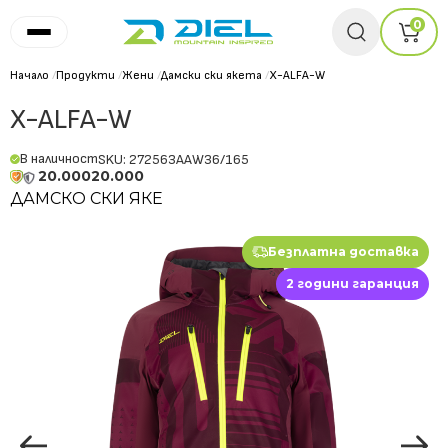
0
Начало
/
Продукти
/
Жени
/
Дамски ски якета
/
X-ALFA-W
X-ALFA-W
В наличност
SKU: 272563AAW36/165
20.000
20.000
ДАМСКО СКИ ЯКЕ
Безплатна доставка
2 години гаранция