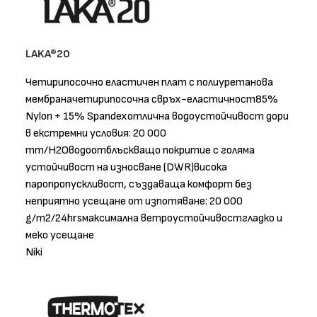
LAKA®20
Четирипосочно еластичен плат с полиуретанова
мембраначетирипосочна свръх-еластичност85%
Nylon + 15% Spandexотлична водоустойчивост дори
в екстремни условия: 20 000
mm/H2Oводоотблъскващо покритие с голяма
устойчивост на износване (DWR)висока
паропропускливост, създаваща комфорт без
неприятно усещане от изпотяване: 20 000
g/m2/24hrsмаксимална ветроустойчивостгладко и
меко усещане
Niki