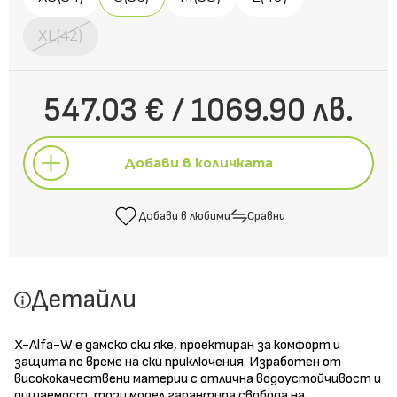
XL(42)
547.03 € / 1069.90 лв.
Добави в количката
Добави в любими
Сравни
Добави в количката
Детайли
Добави в любими
Сравни
X-Alfa-W е дамско ски яке, проектиран за комфорт и
защита по време на ски приключения. Изработен от
висококачествени материи с отлична водоустойчивост и
дишаемост, този модел гарантира свобода на