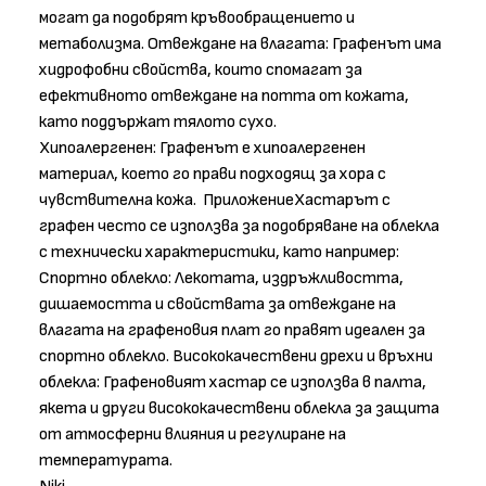
могат да подобрят кръвообращението и
метаболизма. Отвеждане на влагата: Графенът има
хидрофобни свойства, които спомагат за
ефективното отвеждане на потта от кожата,
като поддържат тялото сухо.
Хипоалергенен: Графенът е хипоалергенен
материал, което го прави подходящ за хора с
чувствителна кожа. ПриложениеХастарът с
графен често се използва за подобряване на облекла
с технически характеристики, като например:
Спортно облекло: Лекотата, издръжливостта,
дишаемостта и свойствата за отвеждане на
влагата на графеновия плат го правят идеален за
спортно облекло. Висококачествени дрехи и връхни
облекла: Графеновият хастар се използва в палта,
якета и други висококачествени облекла за защита
от атмосферни влияния и регулиране на
температурата.