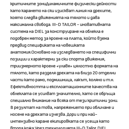
критичните зониДинамичните физически дейности
като карането на ски изискват линия на дрехите,
която следва движенията на тялото и дава
максимална свобода. III-D TAILOR - иновативната
система на DIEL за конструиране на облекла е
подобрен метод за кроене на плата, който взема
предвид спецификата на човешката
анатомия.Основано на изследването на специфични
позиции и характерни за ски спорта движения,
триизмерното кроене «улавя» цялостно формата на
тялото, като разделя дрехата на близо 20 отделни
части като рамо, подмишница, лакът, коляно и т.н.
Ефективността и експлоатационните качества на
облеклата се усилват значително, като се обръща
специално внимание на всяка от тези критични зони.
В резултат на това, напрежението при обличане и
носене на дрехата изчезва. Дори и при най-
интензивно каране екипировката се усеща като
втора кожа.Чрез технологията III-D Tailor DIEL