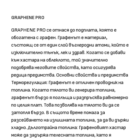
GRAPHENE PRO
GRAPHENE PRO се отнася до подплата, която е
обогатена с графен. Графенът е материал,
състоящ се от един слой въглеродни атоми, който е
изключително тънък, лек и здрав. Когато се добави
към хастара на облеклото, той значително
подобрява неговите свойства, като осигурява
редица предимства. Основни свойства и предимства
Терморегулация: Графенът е отличен проводник на
топлина. Когато тялото ви генерира топлина,
графенът бързо я поглъща и разпръсква равномерно
по целия плат. Това позволява на тялото ви да се
затопля бързо. В същото време помага за
разсейването на излишната топлина, за да ви държи
хладно. Дълготрайна топлина: Графеновият хастар
може да задържа телесната топлина, като я