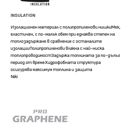
INSULATION
Изолационен материал с полипропиленови нишкиМек,
еластичен, с по-малък обем при еднаква степен на
топлозадържане в сравнение с останалите
изолацииПолипропиленови влакна с най-ниска
топлопроводимостЗадържа топлината за по-дълъг
период от времеХидрофобната структура
осигурява максимум топлина и защита
Niki