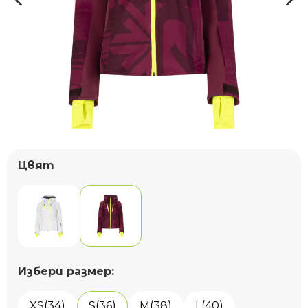
Цвят
Избери размер:
XS(34)
S(36)
M(38)
L(40)