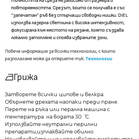
точността на среза независимо от размера и
повторяемостта. Срезът, които се получава е със
”запечатан” ръб без стърчащи свободни нишки. DIEL
използва лазерна светлина с висока интензивност,
фокусирана към мястото на рязане, която създава
локално затопляне и споява избраните зони.
Повече информация за всички технологии, с които
разполагаме може да откриете тук:
Технологии
Грижа
Затворете всички ципове и велкра.
Обърнете дрехата наопаки преди пране.
Перете на ръка или перална машина с
температура на водата 30 ̊С.
Използвайте неутрални перилни
препарати,изплаквайте обилно.