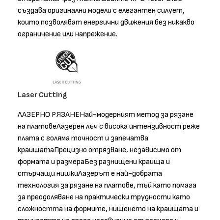
създава оригинални модели с елегантен силует,
които позволяват енергични движения без никакво
ограничение или напрежение.
Laser Cutting
ЛАЗЕРНО РЯЗАНЕНай-модерният метод за рязане
на платовеЛазерен лъч с висока интензивност реже
плата с голяма точност и запечатва
краищатаПрецизно отрязване, независимо от
формата и размераБез разнищени краища и
стърчащи нишкиЛазерът е най-добрата
технология за рязане на платове, тъй като помага
за преодоляване на практически трудности като
сложността на формите, нищенето на краищата и