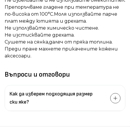
Не избелвайте и не използвайте омекотител.
Препоръчваме гладене при температура не
по-висока от 100°C.Моля използвайте парче
плат между ютията и дрехата.
Не използвайте химическо чистене.
Не изстисквайте дрехата.
Сушете на сянка,далеч от пряка топлина.
Преди пране махнете прикачените кожени
аксесоари.
Въпроси и отговори
Как да изберем подходящия размер
ски яке?
Измерете
обиколката
на гърдите.
Измерете
обиколката
на талията.