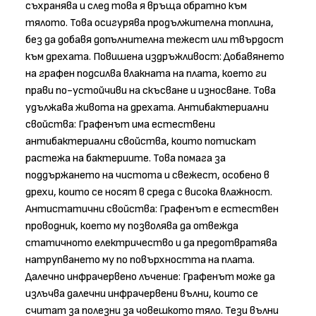
съхранява и след това я връща обратно към
тялото. Това осигурява продължителна топлина,
без да добавя допълнителна тежест или твърдост
към дрехата. Повишена издръжливост: Добавянето
на графен подсилва влакната на плата, което ги
прави по-устойчиви на скъсване и износване. Това
удължава живота на дрехата. Антибактериални
свойства: Графенът има естествени
антибактериални свойства, които потискат
растежа на бактериите. Това помага за
поддържането на чистота и свежест, особено в
дрехи, които се носят в среда с висока влажност.
Антистатични свойства: Графенът е естествен
проводник, което му позволява да отвежда
статичното електричество и да предотвратява
натрупването му по повърхността на плата.
Далечно инфрачервено лъчение: Графенът може да
излъчва далечни инфрачервени вълни, които се
считат за полезни за човешкото тяло. Тези вълни