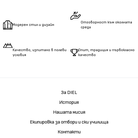
Измерете
дължината
на ръцете.
Отговорност към околната
Модерен стил и дизайн
среда
Качество, изпитано в полеви
Опит, традиция и първокласно
условия
качество
За DIEL
История
Нашата мисия
Екипировка за отбори и ски училища
Контакти