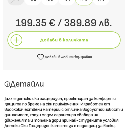
199.35 € / 389.89 лв.
Добави в количката
Добави в любими
Сравни
Добави в количката
Детайли
Добави в любими
Сравни
Jazz е детски ски гащеризон, проектиран за комфорт и
защита по време на ски приключения. Изработен от
висококачествени материи с отлична водоустойчивост и
дишаемост, този модел гарантира свобода на
движенията и топлина дори при най-студените условия.
Детски Ски Гащеризон като този е подходящ за всеки,