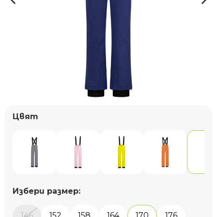
Цвят
Избери размер:
146
152
158
164
170
176