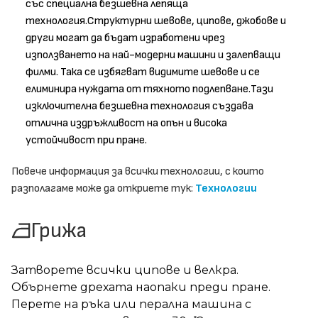
със специална безшевна лепяща
технология.Структурни шевове, ципове, джобове и
други могат да бъдат изработени чрез
използването на най-модерни машини и залепващи
филми. Така се избягват видимите шевове и се
елиминира нуждата от тяхното подлепване.Тази
изключителна безшевна технология създава
отлична издръжливост на опън и висока
устойчивост при пране.
Повече информация за всички технологии, с които
разполагаме може да откриете тук:
Технологии
Грижа
Затворете всички ципове и велкра.
Обърнете дрехата наопаки преди пране.
Перете на ръка или перална машина с