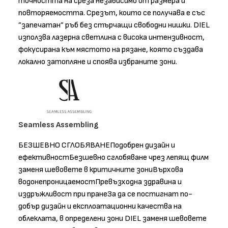
точността на среза независимо от размера и
повторяемостта. Срезът, които се получава е със
”запечатан” ръб без стърчащи свободни нишки. DIEL
използва лазерна светлина с висока интензивност,
фокусирана към мястото на рязане, която създава
локално затопляне и споява избраните зони.
Seamless Assembling
БЕЗШЕВНО СГЛОБЯВАНЕПодобрен дизайн и
ефективностБезшевно сглобяване чрез лепящ филм
заменя шевовете в критичните зониВърхова
водонепроницаемостПревъзходна здравина и
издръжливост при пранеЗа да се постигнат по-
добър дизайн и експлоатационни качества на
облеклата, в определени зони DIEL заменя шевовете