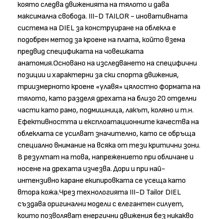
която следва движенията на тялото и дава
максимална свобода. III-D TAILOR - иновативната
система на DIEL за конструиране на облекла е
подобрен метод за кроене на плата, който взема
предвид спецификата на човешката
анатомия.Основано на изследването на специфични
позиции и характерни за ски спорта движения,
триизмерното кроене «улавя» цялостно формата на
тялото, като разделя дрехата на близо 20 отделни
части като рамо, подмишница, лакът, коляно и т.н.
Ефективността и експлоатационните качества на
облеклата се усилват значително, като се обръща
специално внимание на всяка от тези критични зони.
В резултат на това, напрежението при обличане и
носене на дрехата изчезва. Дори и при най-
интензивно каране екипировката се усеща като
втора кожа.Чрез технологията III-D Tailor DIEL
създава оригинални модели с елегантен силует,
които позволяват енергични движения без никакво