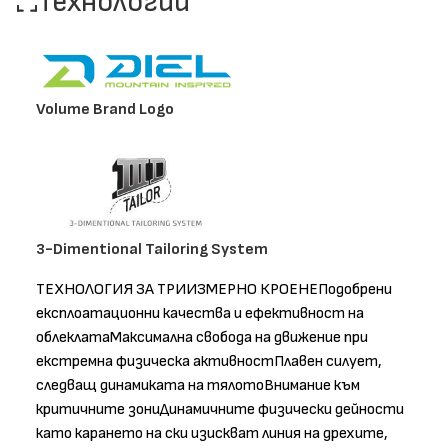
Технологии
Volume Brand Logo
3-Dimentional Tailoring System
ТЕХНОЛОГИЯ ЗА ТРИИЗМЕРНО КРОЕНЕПодобрени
експлоатационни качества и ефективност на
облеклатаМаксимална свобода на движение при
екстремна физическа активностПлавен силует,
следващ динамиката на тялотоВнимание към
критичните зониДинамичните физически дейности
като карането на ски изискват линия на дрехите,