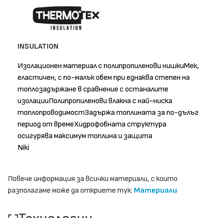
INSULATION
Изолационен материал с полипропиленови нишкиМек,
еластичен, с по-малък обем при еднаква степен на
топлозадържане в сравнение с останалите
изолацииПолипропиленови влакна с най-ниска
топлопроводимостЗадържа топлината за по-дълъг
период от времеХидрофобната структура
осигурява максимум топлина и защита
Niki
Повече информация за всички материали, с които
разполагаме може да откриете тук:
Материали