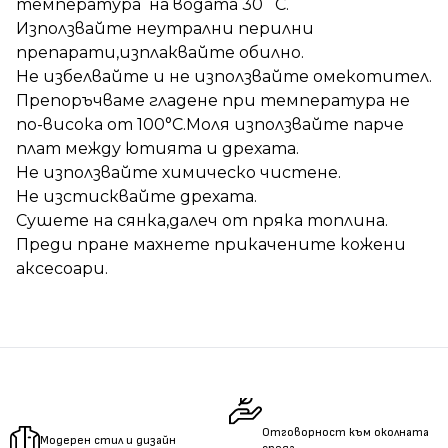
температура на водата 30 ̊С.
Използвайте неутрални перилни
препарати,изплаквайте обилно.
Не избелвайте и не използвайте омекотител.
Препоръчваме гладене при температура не
по-висока от 100°C.Моля използвайте парче
плат между ютията и дрехата.
Не използвайте химическо чистене.
Не изстисквайте дрехата.
Сушете на сянка,далеч от пряка топлина.
Преди пране махнете прикачените кожени
аксесоари.
Отговорност към околната
Модерен стил и дизайн