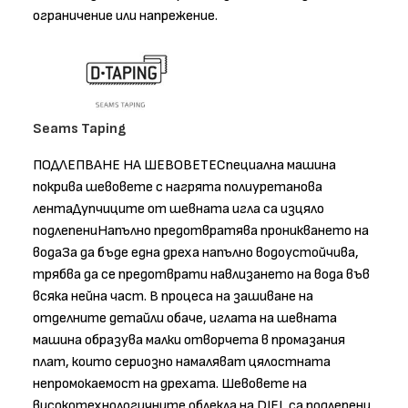
ограничение или напрежение.
Seams Taping
ПОДЛЕПВАНЕ НА ШЕВОВЕТЕСпециална машина
покрива шевовете с нагрята полиуретанова
лентаДупчиците от шевната игла са изцяло
подлепениНапълно предотвратява проникването на
водаЗа да бъде една дреха напълно водоустойчива,
трябва да се предотврати навлизането на вода във
всяка нейна част. В процеса на зашиване на
отделните детайли обаче, иглата на шевната
машина образува малки отворчета в промазания
плат, които сериозно намаляват цялостната
непромокаемост на дрехата. Шевовете на
високотехнологичните облекла на DIEL са подлепени