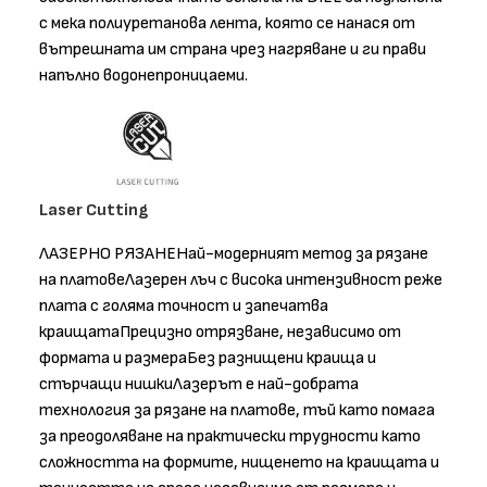
с мека полиуретанова лента, която се нанася от
вътрешната им страна чрез нагряване и ги прави
напълно водонепроницаеми.
Laser Cutting
ЛАЗЕРНО РЯЗАНЕНай-модерният метод за рязане
на платовеЛазерен лъч с висока интензивност реже
плата с голяма точност и запечатва
краищатаПрецизно отрязване, независимо от
формата и размераБез разнищени краища и
стърчащи нишкиЛазерът е най-добрата
технология за рязане на платове, тъй като помага
за преодоляване на практически трудности като
сложността на формите, нищенето на краищата и