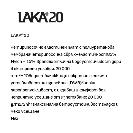
LAKA®20
Четирипосочно еластичен плат с полиуретанова
мембраначетирипосочна свръх-еластичност85%
Nylon + 15% Spandexотлична водоустойчивост дори
в екстремни условия: 20 000
mm/H2Oводоотблъскващо покритие с голяма
устойчивост на износване (DWR)висока
паропропускливост, създаваща комфорт без
неприятно усещане от изпотяване: 20 000
g/m2/24hrsмаксимална ветроустойчивостгладко и
меко усещане
Niki