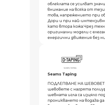
облеклата се усилват знач
внимание на всяка от тези
това, напрежението при обл
Дори и при най-интензивн
като втора кожа.Чрез технол
оригинални модели с елега
енергични движения без ни
Seams Taping
ПОДЛЕПВАНЕ НА ШЕВОВЕТЕ
шевовете с нагрята поли
шевната игла са изцяло п
проникването на водаЗа да 