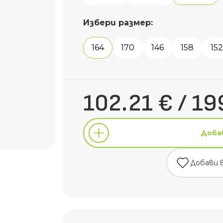
Избери размер:
164
170
146
158
152
102.21 € / 19
Доба
Добави 
Доба
Добави 