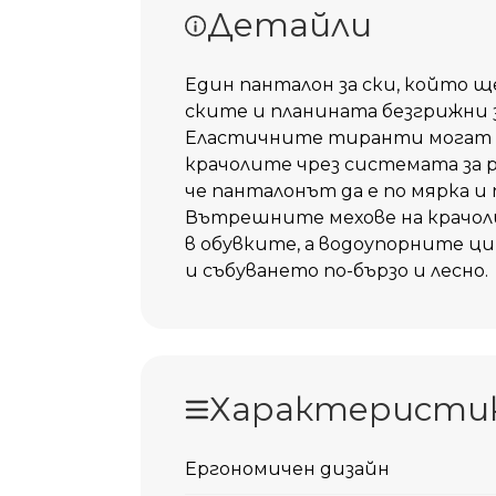
Детайли
Един панталон за ски, който 
ските и планината безгрижни 
Еластичните тиранти могат да
крачолите чрез системата за р
че панталонът да е по мярка и 
Вътрешните мехове на крачоли
в обувките, а водоупорните ц
и събуването по-бързо и лесно.
Характеристи
Ергономичен дизайн