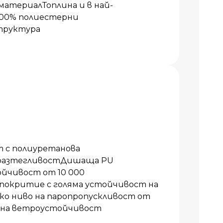
атериалТоплина и в най-
00% полиестерни
труктура
т с полиуретанова
 разтегливостДишаща PU
йчивост от 10 000
окритие с голяма устойчивост на
ко ниво на паропропускливост от
ична ветроустойчивост