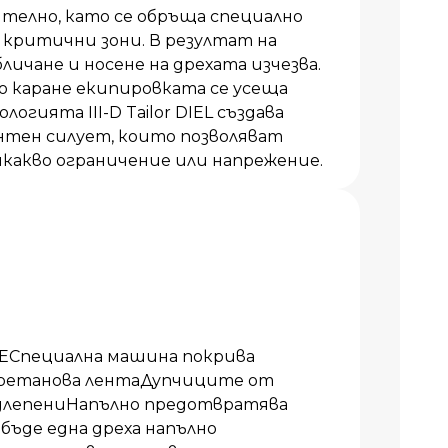
ително, като се обръща специално
 критични зони. В резултат на
ичане и носене на дрехата изчезва.
о каране екипировката се усеща
огията III-D Tailor DIEL създава
нтен силует, които позволяват
какво ограничение или напрежение.
Специална машина покрива
уретанова лентаДупчиците от
одлепениНапълно предотвратява
бъде една дреха напълно