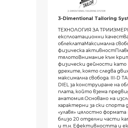
3-Dimentional Tailoring Sy
ТЕХНОЛОГИЯ ЗА ТРИИЗМЕР
експлоатационни качества
облеклатаМаксимална своб
физическа активностПлаве
тялотоВнимание към кри
физически дейности като 
дрехите, която следва дви
максимална свобода. III-D 
DIEL за конструиране на об
плата, който взема предв
анатомия.Основано на изс
характерни за ски спорта
«улавя» цялостно формата 
близо 20 отделни части ка
и т.н. Ефективността и е