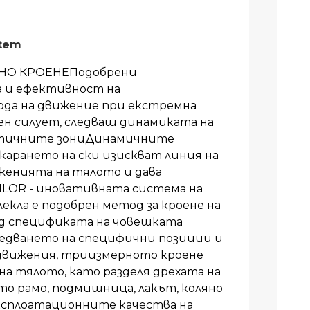
stem
НО КРОЕНЕПодобрени
 и ефективност на
ода на движение при екстремна
н силует, следващ динамиката на
тичните зониДинамичните
карането на ски изискват линия на
женията на тялото и дава
TAILOR - иновативната система на
лекла е подобрен метод за кроене на
ид спецификата на човешката
ледването на специфични позиции и
 движения, триизмерното кроене
на тялото, като разделя дрехата на
то рамо, подмишница, лакът, коляно
ксплоатационните качества на