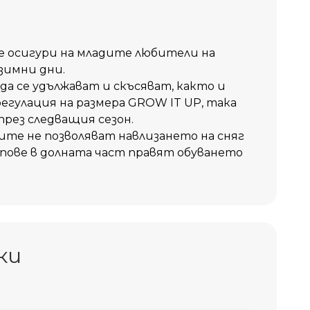
ще осигури на младите любители на
зимни дни.
 се удължават и скъсяват, както и
егулация на размера GROW IT UP, така
през следващия сезон.
те не позволяват навлизането на сняг
ипове в долната част правят обуването
ки