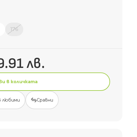
176
9.91 лв.
ви в количката
в любими
Сравни
ви в количката
в любими
Сравни