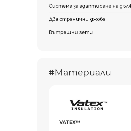
Система за адаптиране на дъл
Два странични джоба
Вътрешни гети
Материали
VATEX™