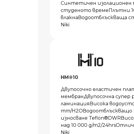
Синтетичен изолационен м
студеното времеПлътни 1
влакнаВодоотблъскваща с
Niki
HM®10
Двупосочно еластичен пла
мембранДвупосочна супер
ламинацияВисока водоусто
mm/H2OВодоотблъскващо п
износване Teflon®DWRВисо
над 10 000 g/m2/24hrsОтл
Niki