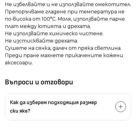
Не избелвайте и не използвайте омекотител.
Препоръчваме гладене при температура не
по-висока от 100°C. Моля, използвайте парче
плат между ютията и дрехата.
Не използвайте химическо чистене.
Не изстисквайте дрехата.
Сушете на сянка, далеч от пряка светлина.
Преди пране махнете прикачените кожени
аксесоари.
Въпроси и отговори
Как да изберем подходящия размер
ски яке?
Измерете
обиколката
на гърдите.
Измерете
обиколката
на талията.