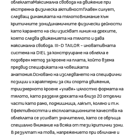
облеклатаМаксимална свобода на движение при
екстремна физическа активностПлавен силует,
следващ динамиката на тялотоВнимание към
критичните зониДинамичните физически дейности
като карането на ски изискват линия на дрехите,
която следва движенията на тялото и дава
максимална свобода. III-D TAILOR - иновативната
система на DIEL за конструиране на облекла е
подобрен метод за кроене на плата, който взема
предвид спецификата на човешката
анатомия.Основано на изследването на специфични
позиции и характерни за ски спорта движения,
триизмерното кроене «улавя» цялостно формата на
тялото, като разделя дрехата на близо 20 отделни
части като рамо, подмишница, лакът, коляно и т.н.
Ефективността и експлоатационните качества на
облеклата се усилват значително, като се обръща
специално внимание на всяка от тези критични зони.
В резултат на това, напрежението при обличане и