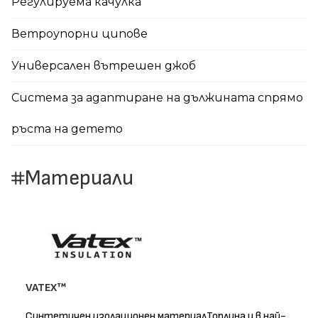
Регулируема качулка
Ветроупорни ципове
Универсален вътрешен джоб
Система за адаптиране на дължината спрямо
ръста на детето
Материали
VATEX™
Синтетичен изолационен материалТоплина и в най-