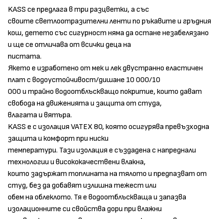
KASS се предлага в три разцветки, a със
своите светлоотразителни ленти по ръкавите и гръдния
кош, детето със сигурност няма да остане незабелязано
и ще се отличава от всички деца на
пистата.
Якето е изработено от мек и лек двустранно еластичен
плат с водоустойчивост/дишане 10 000/10
000 и трайно водоотблъскващо покритие, които дават
свобода на движенията и защита от студа,
влагата и вятъра.
KASS е с изолация VATEX 80, която осигурява превъзходна
защита и комфорт при ниски
температури. Тази изолация е създадена с напреднали
технологии и висококачествени влакна,
които задържат топлината на тялото и предпазват от
студ, без да добавят излишна тежест или
обем на облеклото. Тя е водоотблъскваща и запазва
изолационните си свойства дори при влажни