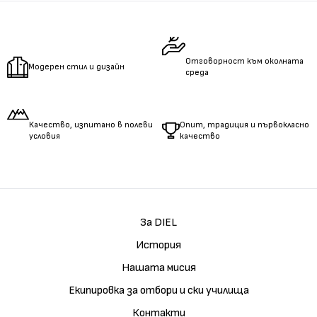
Измерете
дължината
на ръцете.
Отговорност към околната
Модерен стил и дизайн
среда
Качество, изпитано в полеви
Опит, традиция и първокласно
условия
качество
За DIEL
История
Нашата мисия
Екипировка за отбори и ски училища
Контакти