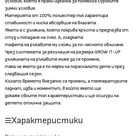
условия, което я прави идеална за понякога суровите
зимни условия.
Mатерията от 100% полиестер пък гарантира
стабилност и ниска абсорбция на влагата.
Якето е с дължина, която покрива кръста и предпазва от
студ и попадане на сняг. А, гладката
тафета на ръкавите му сложи за по-лесното обличане.
Чрез системата за регулация на размера GROW IT-UP
дължината на ръкавите може да се променя,
така че якето да е по мярка на порасналото дете и през
следващия сезон.
Когато времето внезапно се промени, а температурите
паднат, идва и моментът, в който якето ще
докаже своите топ характеристики и ще осигури на
детето отлична защита.
Характеристики