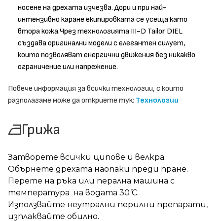
носене на дрехата изчезва. Дори и при най-
интензивно каране екипировката се усеща като
втора кожа.Чрез технологията III-D Tailor DIEL
създава оригинални модели с елегантен силует,
които позволяват енергични движения без никакво
ограничение или напрежение.
Повече информация за всички технологии, с които
разполагаме може да откриете тук:
Технологии
Грижа
Затворете всички ципове и велкра.
Обърнете дрехата наопаки преди пране.
Перете на ръка или перална машина с
температура на водата 30 ̊С.
Използвайте неутрални перилни препарати,
изплаквайте обилно.