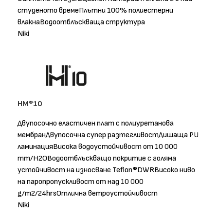
студеното времеПлътни 100% полиестерни
влакнаВодоотблъскваща структура
Niki
HM®10
Двупосочно еластичен плат с полиуретанова
мембранДвупосочна супер разтегливостДишаща PU
ламинацияВисока водоустойчивост от 10 000
mm/H2OВодоотблъскващо покритие с голяма
устойчивост на износване Teflon®DWRВисоко ниво
на паропропускливост от над 10 000
g/m2/24hrsОтлична ветроустойчивост
Niki