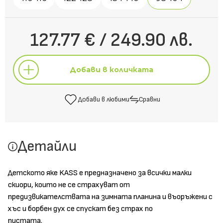
127.77 € / 249.90 лв.
Добави в количката
Добави в любими
Сравни
Добави в количката
Детайли
Добави в любими
Сравни
Детското яке KASS е предназначено за всички малки
скиори, които не се страхуват от
предизвикателствата на зимната планина и въоръжени с
хъс и борбен дух се спускат без страх по
пистата.