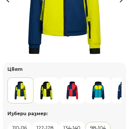
Цвят
Избери размер:
110-116
122-128
134-140
98-104