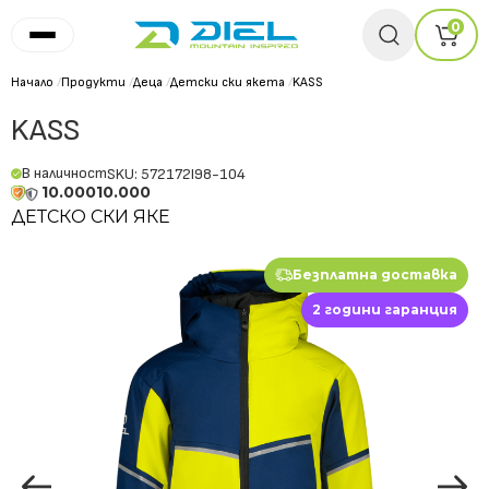
0
Начало
/
Продукти
/
Деца
/
Детски ски якета
/
KASS
KASS
В наличност
SKU: 572172I98-104
10.000
10.000
ДЕТСКО СКИ ЯКЕ
Безплатна доставка
2 години гаранция