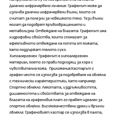
Далечно инфрачервено лъчение: Графенът може да
излъчва далечни инфрачервени вълни, които се
считат за полезни за човешкото тяло. Тези вълни
могат да подобрят кръвообращението и
метаболизма. Отвеждане на влагата: Графенът има
хидрофобни свойства, които спомагат за
ефективното отвеждане на потта от кожата,
като поддържат тялото сухо.
Хипоалергенен: Графенът е хипоалергенен
материал, което го прави подходящ за хора с
чувствителна кожа. ПриложениеХастарът с
графен често се използва за подобряване на облекла
с технически характеристики, като например:
Спортно облекло: Лекотата, издръжливостта,
дишаемостта и свойствата за отвеждане на
влагата на графеновия плат го правят идеален за
спортно облекло. Висококачествени дрехи и връхни
облекла: Графеновият хастар се използва в палта,