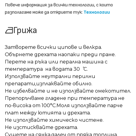
Повече информация за всички технологии, с които
разполагаме може да откриете тук:
Технологии
Грижа
Затворете всички ципове и велкра.
Обърнете дрехата наопаки преди пране.
Перете на ръка или перална машина с
температура на водата 30 ̊С.
Използвайте неутрални перилни
препарати,изплаквайте обилно.
Не избелвайте и не използвайте омекотител.
Препоръчваме гладене при температура не
по-висока от 100°C.Моля използвайте парче
плат между ютията и дрехата.
Не използвайте химическо чистене.
Не изстисквайте дрехата.
Сушете на сянка,далеч от пряка топлина.