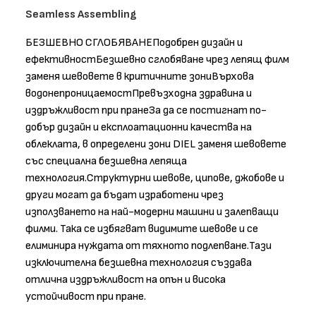
Seamless Assembling
БЕЗШЕВНО СГЛОБЯВАНЕПодобрен дизайн и
ефективностБезшевно сглобяване чрез лепящ филм
заменя шевовете в критичните зониВърхова
водонепроницаемостПревъзходна здравина и
издръжливост при пранеЗа да се постигнат по-
добър дизайн и експлоатационни качества на
облеклата, в определени зони DIEL заменя шевовете
със специална безшевна лепяща
технология.Структурни шевове, ципове, джобове и
други могат да бъдат изработени чрез
използването на най-модерни машини и залепващи
филми. Така се избягват видимите шевове и се
елиминира нуждата от тяхното подлепване.Тази
изключителна безшевна технология създава
отлична издръжливост на опън и висока
устойчивост при пране.