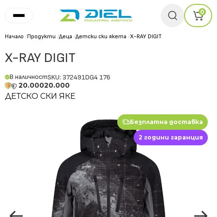
0
Начало
/
Продукти
/
Деца
/
Детски ски якета
/
X-RAY DIGIT
X-RAY DIGIT
В наличност
SKU: 372491DG4 176
20.000
20.000
ДЕТСКО СКИ ЯКЕ
Безплатна доставка
2 години гаранция