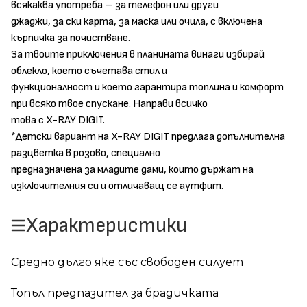
всякаква употреба – за телефон или други
джаджи, за ски карта, за маска или очила, с включена
кърпичка за почистване.
За твоите приключения в планината винаги избирай
облекло, което съчетава стил и
функционалност и което гарантира топлина и комфорт
при всяко твое спускане. Направи всичко
това с X-RAY DIGIT.
*Детски вариант на X-RAY DIGIT предлага допълнителна
разцветка в розово, специално
предназначена за младите дами, които държат на
изключителния си и отличаващ се аутфит.
Характеристики
Средно дълго яке със свободен силует
Топъл предпазител за брадичката