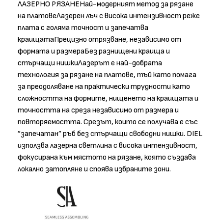
ЛАЗЕРНО РЯЗАНЕНай-модерният метод за рязане
на платовеЛазерен лъч с висока интензивност реже
плата с голяма точност и запечатва
краищатаПрецизно отрязване, независимо от
формата и размераБез разнищени краища и
стърчащи нишкиЛазерът е най-добрата
технология за рязане на платове, тъй като помага
за преодоляване на практически трудности като
сложността на формите, нищенето на краищата и
точността на среза независимо от размера и
повторяемостта. Срезът, които се получава е със
”запечатан” ръб без стърчащи свободни нишки. DIEL
използва лазерна светлина с висока интензивност,
фокусирана към мястото на рязане, която създава
локално затопляне и споява избраните зони.