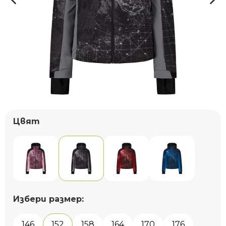
Цвят
Избери размер:
146
152
158
164
170
176