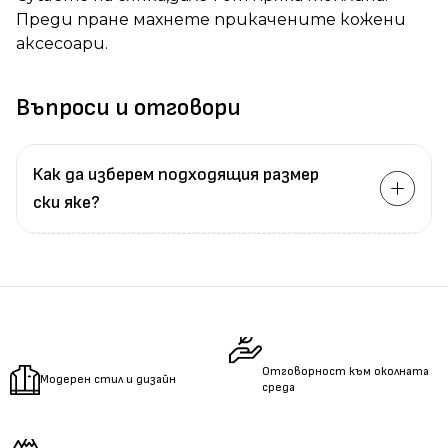
Преди пране махнете прикачените кожени
аксесоари.
Въпроси и отговори
Как да изберем подходящия размер
ски яке?
Измерете
обиколката
на гърдите.
Измерете
обиколката
на талията.
Измерете
дължината
на ръцете.
Отговорност към околната
Модерен стил и дизайн
среда