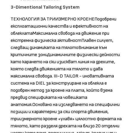
3-Dimentional Tailoring System
ТЕХНОЛОГИЯ ЗА ТРИИЗМЕРНО КРОЕНЕПодобрени
експлоатационни качества и ефективност на
облеклатаМаксимална свобода на движение при
екстремна физическа активностПлавен силует,
следващ динамиката на тялотоВнимание към
критичните зониДинамичните физически дейности
като карането на ски изискват линия на дрехите,
която следва движенията на тялото и дава
максимална свобода. III-D TAILOR - иновативната
система на DIEL за конструиране на облекла е
подобрен метод за кроене на плата, който взема
предвид спецификата на човешката
анатомия.Основано на изследването на специфични
позиции и характерни за ски спорта движения,
триизмерното кроене «улавя» цялостно формата на
тялото, като разделя дрехата на близо 20 отделни