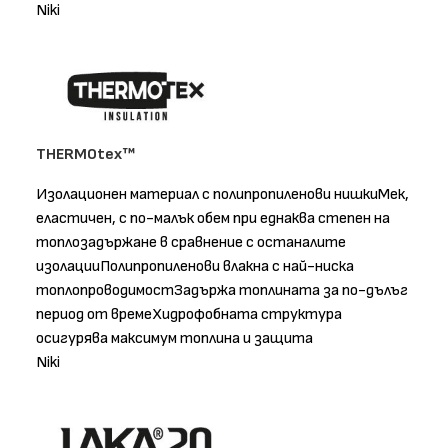
Niki
THERMOtex™
Изолационен материал с полипропиленови нишкиМек,
еластичен, с по-малък обем при еднаква степен на
топлозадържане в сравнение с останалите
изолацииПолипропиленови влакна с най-ниска
топлопроводимостЗадържа топлината за по-дълъг
период от времеХидрофобната структура
осигурява максимум топлина и защита
Niki