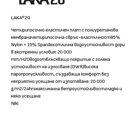
LAKA®20
Четирипосочно еластичен плат с полиуретанова
мембраначетирипосочна свръх-еластичност85%
Nylon + 15% Spandexотлична водоустойчивост дори
в екстремни условия: 20 000
mm/H2Oводоотблъскващо покритие с голяма
устойчивост на износване (DWR)висока
паропропускливост, създаваща комфорт без
неприятно усещане от изпотяване: 20 000
g/m2/24hrsмаксимална ветроустойчивостгладко и
меко усещане
Niki