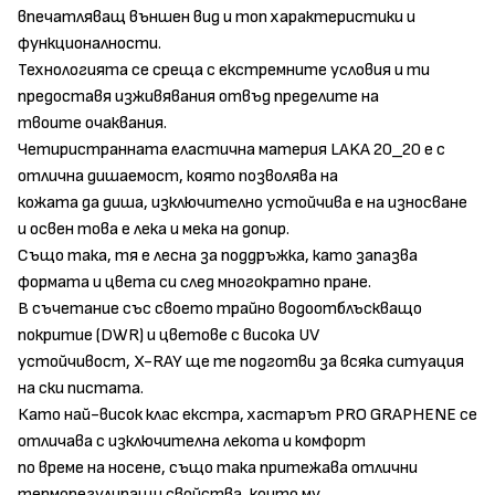
впечатляващ външен вид и топ характеристики и
функционалности.
Технологията се среща с екстремните условия и ти
предоставя изживявания отвъд пределите на
твоите очаквания.
Четиристранната еластична материя LAKA 20_20 е с
отлична дишаемост, която позволява на
кожата да диша, изключително устойчива е на износване
и освен това е лека и мека на допир.
Също така, тя е лесна за поддръжка, като запазва
формата и цвета си след многократно пране.
В съчетание със своето трайно водоотблъскващо
покритие (DWR) и цветове с висока UV
устойчивост, X-RAY ще те подготви за всяка ситуация
на ски пистата.
Като най-висок клас екстра, хастарът PRO GRAPHENE се
отличава с изключителна лекота и комфорт
по време на носене, също така притежава отлични
терморегулиращи свойства, които му