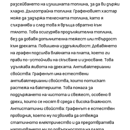
разсейването на излишната топлина, за да ви държи
хладно. Дълготрайна топлина: Графеновият хастар
може да задържа телесната топлина, като я
съхранява и след това я връща обратно към
тялото. Това осигурява продължителна топлина,
без да добавя допълнителна тежест или твърдост
към дрехата. Повишена издръжливост: Добавянето
на графен подсилва влакната на плата, което ги
прави по-устойчиви на скъсване и износване. Това
удължава живота на дрехата. Антибактериални
свойства: Графенът има естествени
антибактериални свойства, които потискат
растежа на бактериите. Това помага за
поддържането на чистота и свежест, особено в
дрехи, които се носят в среда с висока влажност.
Антистатични свойства: Графенът е естествен
проводник, което му позволява да отвежда
статичното електричество и да предотвратява
натрупването му по повърхността на плата.