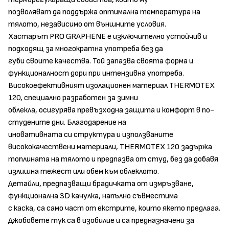
позволяват да поддържа оптимална температура на
тялото, независимо от външните условия.
Хастарът PRO GRAPHENE е изключително устойчив и
подходящ за многократна употреба без да
губи своите качества. Той запазва своята форма и
функционалност дори при интензивна употреба.
Високоефективният изолационен материал THERMOTEX
120, специално разработен за зимни
облекла, осигурява превъзходна защита и комфорт в по-
студените дни. Благодарение на
иновативната си структура и използваните
висококачествени материали, THERMOTEX 120 задържа
топлината на тялото и предпазва от студ, без да добавя
излишна тежест или обем към облеклото.
Детайли, предпазващи брадичката от измръзване,
функционална 3D качулка, напълно съвместима
с каска, са само част от екстрите, които якето предлага.
Джобовете тук са в изобилие и са предназначени за