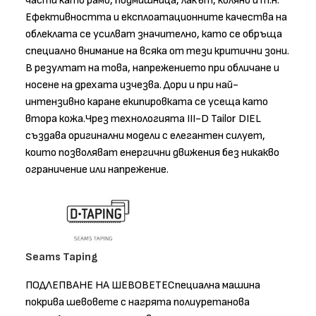
части като рамо, подмишница, лакът, коляно и т.н.
Ефективността и експлоатационните качества на
облеклата се усилват значително, като се обръща
специално внимание на всяка от тези критични зони.
В резултат на това, напрежението при обличане и
носене на дрехата изчезва. Дори и при най-
интензивно каране екипировката се усеща като
втора кожа.Чрез технологията III-D Tailor DIEL
създава оригинални модели с елегантен силует,
които позволяват енергични движения без никакво
ограничение или напрежение.
Seams Taping
ПОДЛЕПВАНЕ НА ШЕВОВЕТЕСпециална машина
покрива шевовете с нагрята полиуретанова