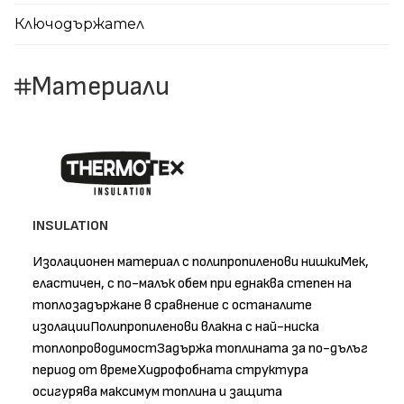
Ключодържател
Материали
INSULATION
Изолационен материал с полипропиленови нишкиМек,
еластичен, с по-малък обем при еднаква степен на
топлозадържане в сравнение с останалите
изолацииПолипропиленови влакна с най-ниска
топлопроводимостЗадържа топлината за по-дълъг
период от времеХидрофобната структура
осигурява максимум топлина и защита