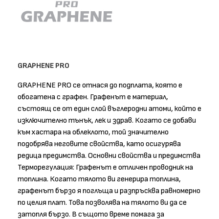
GRAPHENE PRO
GRAPHENE PRO се отнася до подплата, която е
обогатена с графен. Графенът е материал,
състоящ се от един слой въглеродни атоми, който е
изключително тънък, лек и здрав. Когато се добави
към хастара на облеклото, той значително
подобрява неговите свойства, като осигурява
редица предимства. Основни свойства и предимства
Терморегулация: Графенът е отличен проводник на
топлина. Когато тялото ви генерира топлина,
графенът бързо я поглъща и разпръсква равномерно
по целия плат. Това позволява на тялото ви да се
затопля бързо. В същото време помага за