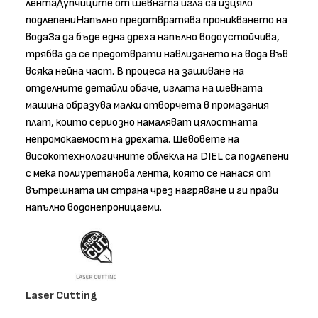
лентаДупчиците от шевната игла са изцяло
подлепениНапълно предотвратява проникването на
водаЗа да бъде една дреха напълно водоустойчива,
трябва да се предотврати навлизането на вода във
всяка нейна част. В процеса на зашиване на
отделните детайли обаче, иглата на шевната
машина образува малки отворчета в промазания
плат, които сериозно намаляват цялостната
непромокаемост на дрехата. Шевовете на
високотехнологичните облекла на DIEL са подлепени
с мека полиуретанова лента, която се нанася от
вътрешната им страна чрез нагряване и ги прави
напълно водонепроницаеми.
Laser Cutting