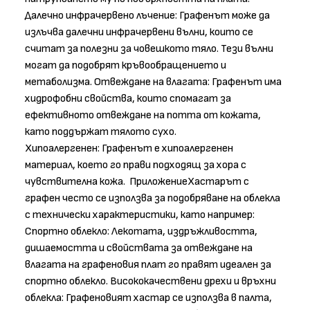
Далечно инфрачервено лъчение: Графенът може да
излъчва далечни инфрачервени вълни, които се
считат за полезни за човешкото тяло. Тези вълни
могат да подобрят кръвообращението и
метаболизма. Отвеждане на влагата: Графенът има
хидрофобни свойства, които спомагат за
ефективното отвеждане на потта от кожата,
като поддържат тялото сухо.
Хипоалергенен: Графенът е хипоалергенен
материал, което го прави подходящ за хора с
чувствителна кожа. ПриложениеХастарът с
графен често се използва за подобряване на облекла
с технически характеристики, като например:
Спортно облекло: Лекотата, издръжливостта,
дишаемостта и свойствата за отвеждане на
влагата на графеновия плат го правят идеален за
спортно облекло. Висококачествени дрехи и връхни
облекла: Графеновият хастар се използва в палта,