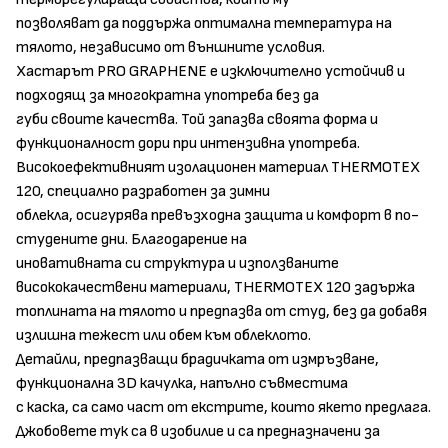
позволяват да поддържа оптимална температура на
тялото, независимо от външните условия.
Хастарът PRO GRAPHENE е изключително устойчив и
подходящ за многократна употреба без да
губи своите качества. Той запазва своята форма и
функционалност дори при интензивна употреба.
Високоефективният изолационен материал THERMOTEX
120, специално разработен за зимни
облекла, осигурява превъзходна защита и комфорт в по-
студените дни. Благодарение на
иновативната си структура и използваните
висококачествени материали, THERMOTEX 120 задържа
топлината на тялото и предпазва от студ, без да добавя
излишна тежест или обем към облеклото.
Детайли, предпазващи брадичката от измръзване,
функционална 3D качулка, напълно съвместима
с каска, са само част от екстрите, които якето предлага.
Джобовете тук са в изобилие и са предназначени за