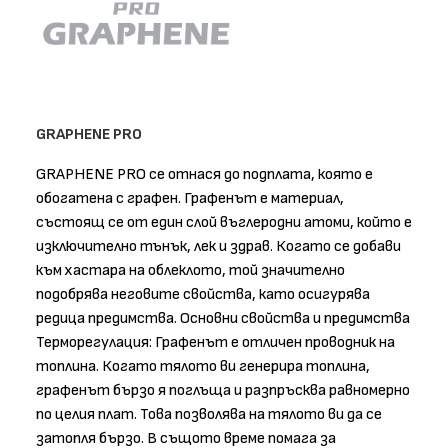
GRAPHENE PRO
GRAPHENE PRO се отнася до подплата, която е
обогатена с графен. Графенът е материал,
състоящ се от един слой въглеродни атоми, който е
изключително тънък, лек и здрав. Когато се добави
към хастара на облеклото, той значително
подобрява неговите свойства, като осигурява
редица предимства. Основни свойства и предимства
Терморегулация: Графенът е отличен проводник на
топлина. Когато тялото ви генерира топлина,
графенът бързо я поглъща и разпръсква равномерно
по целия плат. Това позволява на тялото ви да се
затопля бързо. В същото време помага за