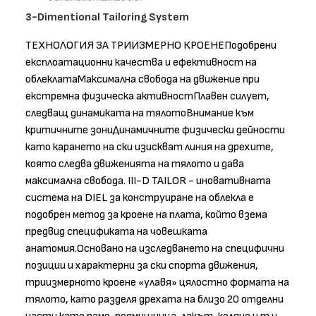
3-Dimentional Tailoring System
ТЕХНОЛОГИЯ ЗА ТРИИЗМЕРНО КРОЕНЕПодобрени
експлоатационни качества и ефективност на
облеклатаМаксимална свобода на движение при
екстремна физическа активностПлавен силует,
следващ динамиката на тялотоВнимание към
критичните зониДинамичните физически дейности
като карането на ски изискват линия на дрехите,
която следва движенията на тялото и дава
максимална свобода. III-D TAILOR - иновативната
система на DIEL за конструиране на облекла е
подобрен метод за кроене на плата, който взема
предвид спецификата на човешката
анатомия.Основано на изследването на специфични
позиции и характерни за ски спорта движения,
триизмерното кроене «улавя» цялостно формата на
тялото, като разделя дрехата на близо 20 отделни