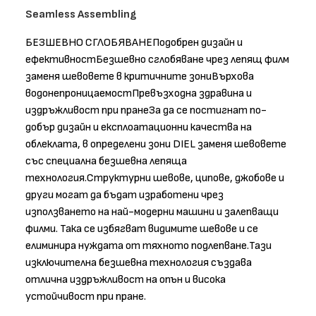
Seamless Assembling
БЕЗШЕВНО СГЛОБЯВАНЕПодобрен дизайн и
ефективностБезшевно сглобяване чрез лепящ филм
заменя шевовете в критичните зониВърхова
водонепроницаемостПревъзходна здравина и
издръжливост при пранеЗа да се постигнат по-
добър дизайн и експлоатационни качества на
облеклата, в определени зони DIEL заменя шевовете
със специална безшевна лепяща
технология.Структурни шевове, ципове, джобове и
други могат да бъдат изработени чрез
използването на най-модерни машини и залепващи
филми. Така се избягват видимите шевове и се
елиминира нуждата от тяхното подлепване.Тази
изключителна безшевна технология създава
отлична издръжливост на опън и висока
устойчивост при пране.