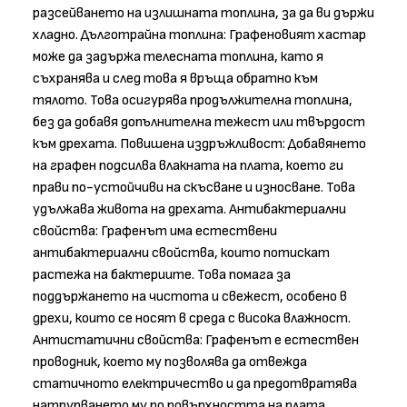
разсейването на излишната топлина, за да ви държи
хладно. Дълготрайна топлина: Графеновият хастар
може да задържа телесната топлина, като я
съхранява и след това я връща обратно към
тялото. Това осигурява продължителна топлина,
без да добавя допълнителна тежест или твърдост
към дрехата. Повишена издръжливост: Добавянето
на графен подсилва влакната на плата, което ги
прави по-устойчиви на скъсване и износване. Това
удължава живота на дрехата. Антибактериални
свойства: Графенът има естествени
антибактериални свойства, които потискат
растежа на бактериите. Това помага за
поддържането на чистота и свежест, особено в
дрехи, които се носят в среда с висока влажност.
Антистатични свойства: Графенът е естествен
проводник, което му позволява да отвежда
статичното електричество и да предотвратява
натрупването му по повърхността на плата.