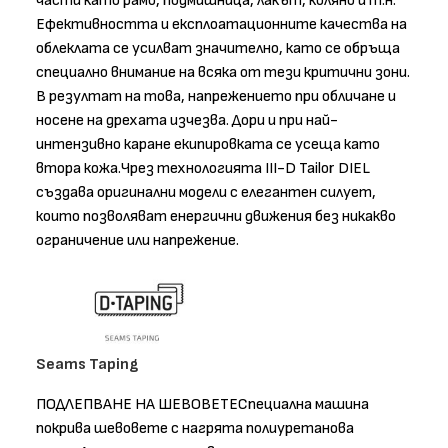
части като рамо, подмишница, лакът, коляно и т.н.
Ефективността и експлоатационните качества на
облеклата се усилват значително, като се обръща
специално внимание на всяка от тези критични зони.
В резултат на това, напрежението при обличане и
носене на дрехата изчезва. Дори и при най-
интензивно каране екипировката се усеща като
втора кожа.Чрез технологията III-D Tailor DIEL
създава оригинални модели с елегантен силует,
които позволяват енергични движения без никакво
ограничение или напрежение.
Seams Taping
ПОДЛЕПВАНЕ НА ШЕВОВЕТЕСпециална машина
покрива шевовете с нагрята полиуретанова