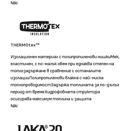
Niki
THERMOtex™
Изолационен материал с полипропиленови нишкиМек,
еластичен, с по-малък обем при еднаква степен на
топлозадържане в сравнение с останалите
изолацииПолипропиленови влакна с най-ниска
топлопроводимостЗадържа топлината за по-дълъг
период от времеХидрофобната структура
осигурява максимум топлина и защита
Niki