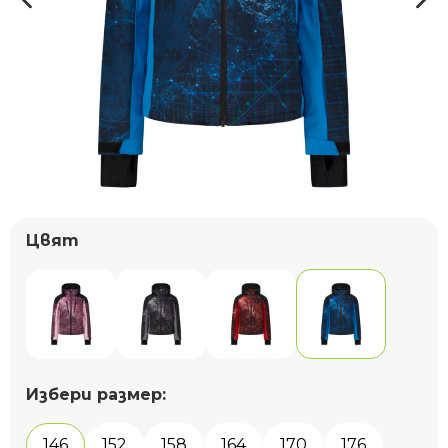
Цвят
Избери размер:
146
152
158
164
170
176