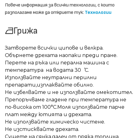
Повече информация за всички технологии, с които
разполагаме може да откриете тук:
Технологии
Грижа
Затворете всички ципове и велкра.
Обърнете дрехата наопаки преди пране.
Перете на ръка или перална машина с
температура на водата 30 ̊С.
Използвайте неутрални перилни
препарати,изплаквайте обилно.
Не избелвайте и не използвайте омекотител.
Препоръчваме гладене при температура не
по-висока от 100°C.Моля използвайте парче
плат между ютията и дрехата.
Не използвайте химическо чистене.
Не изстисквайте дрехата.
Сушете на сянка,далеч от пряка топлина.