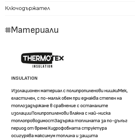
Ключодържател
Материали
INSULATION
Изолационен материал с полипропиленови нишкиМек,
еластичен, с по-малък обем при еднаква степен на
топлозадържане в сравнение с останалите
изолацииПолипропиленови влакна с най-ниска
топлопроводимостЗадържа топлината за по-дълъг
период от времеХидрофобната структура
осигурява максимум топлина и защита