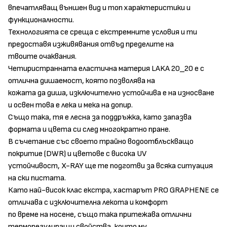
впечатляващ външен вид и топ характеристики и
функционалности.
Технологията се среща с екстремните условия и ти
предоставя изживявания отвъд пределите на
твоите очаквания.
Четиристранната еластична материя LAKA 20_20 е с
отлична дишаемост, която позволява на
кожата да диша, изключително устойчива е на износване
и освен това е лека и мека на допир.
Също така, тя е лесна за поддръжка, като запазва
формата и цвета си след многократно пране.
В съчетание със своето трайно водоотблъскващо
покритие (DWR) и цветове с висока UV
устойчивост, X-RAY ще те подготви за всяка ситуация
на ски пистата.
Като най-висок клас екстра, хастарът PRO GRAPHENE се
отличава с изключителна лекота и комфорт
по време на носене, също така притежава отлични
терморегулиращи свойства, които му