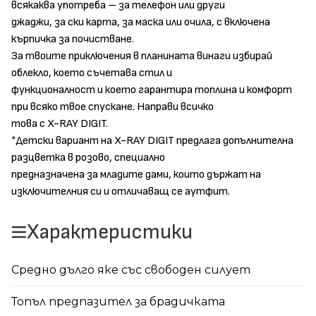
всякаква употреба – за телефон или други
джаджи, за ски карта, за маска или очила, с включена
кърпичка за почистване.
За твоите приключения в планината винаги избирай
облекло, което съчетава стил и
функционалност и което гарантира топлина и комфорт
при всяко твое спускане. Направи всичко
това с X-RAY DIGIT.
*Детски вариант на X-RAY DIGIT предлага допълнителна
разцветка в розово, специално
предназначена за младите дами, които държат на
изключителния си и отличаващ се аутфит.
Характеристики
Средно дълго яке със свободен силует
Топъл предпазител за брадичката