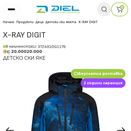
0
Начало
/
Продукти
/
Деца
/
Детски ски якета
/
X-RAY DIGIT
X-RAY DIGIT
В наличност
SKU: 372491DG1176
20.000
20.000
ДЕТСКО СКИ ЯКЕ
Безплатна доставка
2 години гаранция