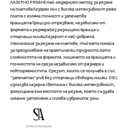
ЛАЗЕРНО РЯЗАНЕНай-модерният метод за рязане
на платовеЛазерен лъч с висока интензивност реже
плата с голяма точност и запечатва
краищатаПрецизно отрязване, независимо от
формата и размераБез разнищени краища и
стърчащи нишкиЛазерът е най-добрата
технология за рязане на платове, тъй като помага
за преодоляване на практически трудности като
сложността на формите, нищенето на краищата и
точността на среза независимо от размера и
повторяемостта. Срезът, които се получава е със
”запечатан” ръб без стърчащи свободни нишки. DIEL
използва лазерна светлина с висока интензивност,
фокусирана към мястото на рязане, която създава
локално затопляне и споява избраните зони.