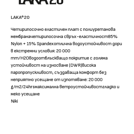
LAKA®20
Четирипосочно еластичен плат с полиуретанова
мембраначетирипосочна свръх-еластичност85%
Nylon + 15% Spandexотлична водоустойчивост дори
в екстремни условия: 20 000
mm/H2Oводоотблъскващо покритие с голяма
устойчивост на износване (DWR)висока
паропропускливост, създаваща комфорт без
неприятно усещане от изпотяване: 20 000
g/m2/24hrsмаксимална ветроустойчивостгладко и
меко усещане
Niki