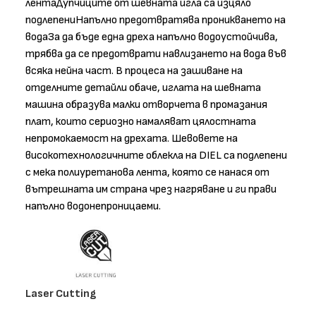
лентаДупчиците от шевната игла са изцяло
подлепениНапълно предотвратява проникването на
водаЗа да бъде една дреха напълно водоустойчива,
трябва да се предотврати навлизането на вода във
всяка нейна част. В процеса на зашиване на
отделните детайли обаче, иглата на шевната
машина образува малки отворчета в промазания
плат, които сериозно намаляват цялостната
непромокаемост на дрехата. Шевовете на
високотехнологичните облекла на DIEL са подлепени
с мека полиуретанова лента, която се нанася от
вътрешната им страна чрез нагряване и ги прави
напълно водонепроницаеми.
Laser Cutting