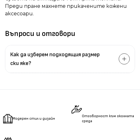
Преди пране махнете прикачените кожени
аксесоари.
Въпроси и отговори
Как да изберем подходящия размер
ски яке?
Измерете
обиколката
на гърдите.
Измерете
обиколката
на талията.
Измерете
дължината
на ръцете.
Отговорност към околната
Модерен стил и дизайн
среда