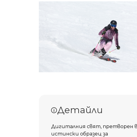
Детайли
Дигиталния свят, претворен в е
истински образец за