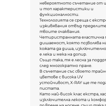
невероятното съчетание от 
и топ характеристики и
функционалности.
Технологията се среща с екст
изживявания отвъд пределите
твоите очаквания.
Четиристранната еластична м
дишаемост, която позволява н
кожата да диша, изключително 
е лека и мека на допир.
Също така, тя е лесна за поддр
след многократно пране.
В съчетание със своето трай
цветове с висока UV
устойчивост, X-RAY ще те подг
пистата.
Като най-висок клас екстра, 
изключителна лекота и комфо
по време на носене, също та