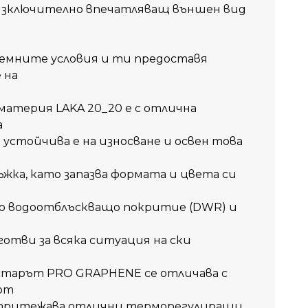
изключително впечатляващ външен вид
ремните условия и ти предоставя
 на
атерия LAKA 20_20 е с отлична
а
устойчива е на износване и освен това
ъжка, като запазва формата и цвета си
но водоотблъскващо покритие (DWR) и
отви за всяка ситуация на ски
хастарът PRO GRAPHENE се отличава с
рт
ка притежава отлични терморегулиращи