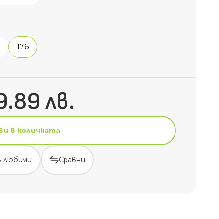
176
9.89 лв.
ви в количката
в любими
Сравни
ви в количката
в любими
Сравни