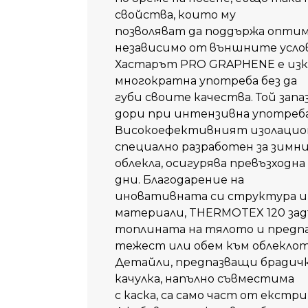
свойства, които му
позволяват да поддържа опти
независимо от външните усло
Хастарът PRO GRAPHENE е изк
многократна употреба без да
губи своите качества. Той зап
дори при интензивна употреба
Високоефективният изолацион
специално разработен за зимн
облекла, осигурява превъзход
дни. Благодарение на
иновативната си структура и
материали, THERMOTEX 120 за
топлината на тялото и предпаз
тежест или обем към облеклот
Детайли, предпазващи брадичк
качулка, напълно съвместима
с каска, са само част от екстр