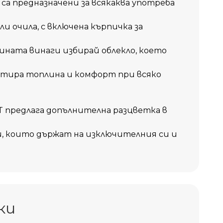
 са предназначени за всякаква употреба
или очила, с включена кърпичка за
ината винаги избирай облекло, което
нтира топлина и комфорт при всяко
T предлага допълнителна разцветка в
и, които държат на изключителния си и
ки