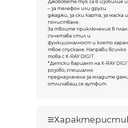
Джобовете тук са в изобилие и
– за телефон или други
джаджи, за ски карта, за маска 
почистване.
За твоите приключения в план
съчетава стил и
функционалност и което гара
твое спускане. Направи всичко
това с X-RAY DIGIT.
*Детски вариант на X-RAY DIGI
розово, специално
предназначена за младите дам
отличаващ се аутфит.
Характеристи