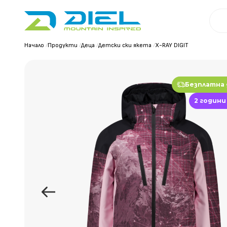
Начало
/
Продукти
/
Деца
/
Детски ски якета
/
X-RAY DIGIT
Безплатна
2 години