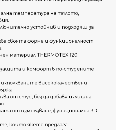
мална температура на тялото,
вия.
лючително устойчив и подходящ за
азва своята форма и функционалност
.
ен материал THERMOTEX 120,
и
на защита и комфорт в по-студените
 използваните висококачествени
държа
ва от студ, без да добавя излишна
о.
ата от измръзване, функционална 3D
ите, които якето предлага.