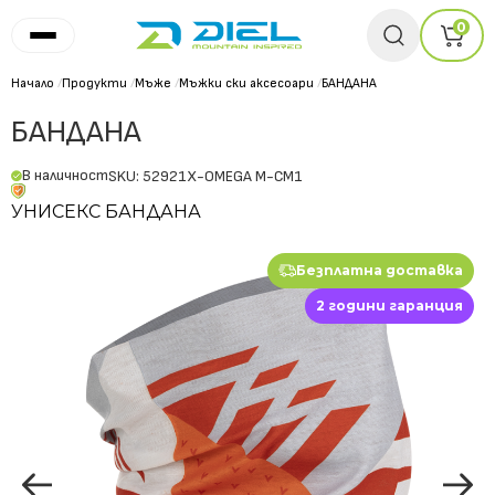
0
Начало
/
Продукти
/
Мъже
/
Мъжки ски аксесоари
/
БАНДАНА
БАНДАНА
В наличност
SKU: 52921X-OMEGA M-CM1
УНИСЕКС БАНДАНА
Безплатна доставка
2 години гаранция