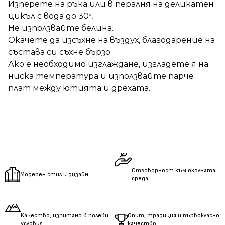
Изперете на ръка или в пералня на деликатен
цикъл с вода до 30
°.
Не използвайте белина.
Окачете да изсъхне на въздух, благодарение на
състава си съхне бързо.
Ако е необходимо изглаждане, изгладете я на
ниска температура и използвайте
парче
плат между ютията и дрехата.
Отговорност към околната
Модерен стил и дизайн
среда
Качество, изпитано в полеви
Опит, традиция и първокласно
условия
качество