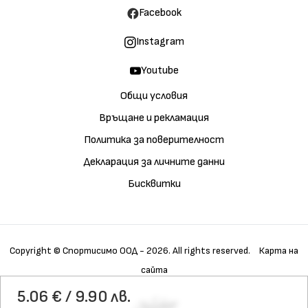
Facebook
Instagram
Youtube
Общи условия
Връщане и рекламация
Политика за поверителност
Декларация за личните данни
Бисквитки
Copyright © Спортисимо ООД - 2026. All rights reserved.
Карта на
сайта
Купи
Галерия
Детайли
5.06 € / 9.90 лв.
Характеристики
Материали