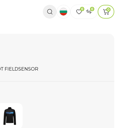
0
0
0
Т FIELDSENSOR