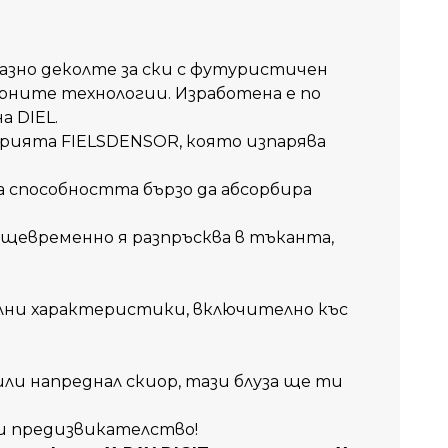
бразно деколте за ски с футуристичен
рните технологии. Изработена е по
на
DIEL.
рията FIELSDENSOR, която изпарява
а способността бързо да абсорбира
щевременно я разпръсква в тъканта,
ални характеристики, включително къс
ли напреднал скиор, тази блуза ще ти
ки предизвикателство!