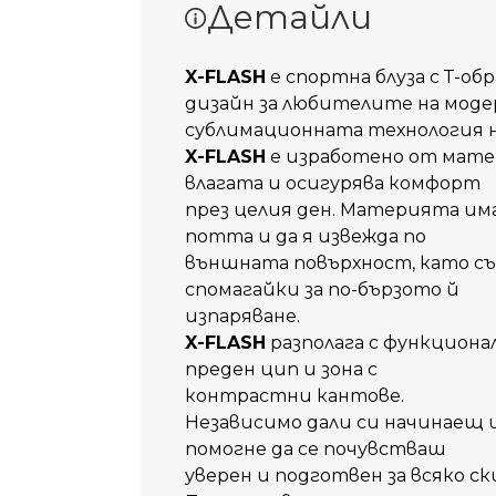
Детайли
X-FLASH
е спортна блуза с Т-о
дизайн за любителите на моде
сублимационната технология 
X-FLASH
е изработено от мате
влагата и осигурява комфорт
през целия ден. Материята им
потта и да я извежда по
външната повърхност, като съ
спомагайки за по-бързото й
изпаряване.
X-FLASH
разполага с функцион
преден цип и зона с
контрастни кантове.
Независимо дали си начинаещ и
помогне да се почувстваш
уверен и подготвен за всяко с