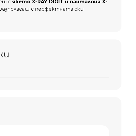
еш с
якето X-RAY DIGIT
и панталона
X-
разполагаш с перфектната ски
ки