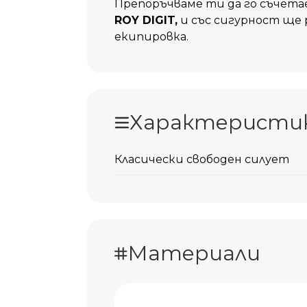
Препоръчваме ти да го съчета
ROY DIGIT,
и със сигурност ще 
екипировка.
Характеристи
Класически свободен силует
Материали