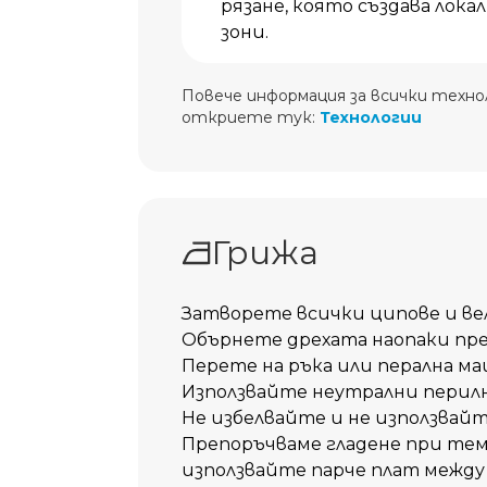
рязане, която създава лока
зони.
Повече информация за всички технол
откриете тук:
Технологии
Грижа
Затворете всички ципове и вел
Обърнете дрехата наопаки пре
Перете на ръка или перална ма
Използвайте неутрални перилн
Не избелвайте и не използвай
Препоръчваме гладене при тем
използвайте парче плат между