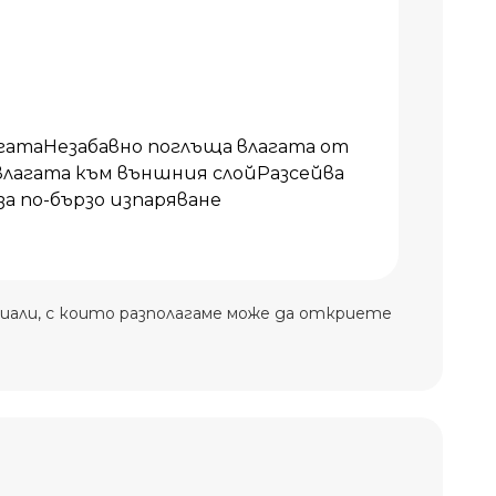
агатаНезабавно поглъща влагата от
влагата към външния слойРазсейва
за по-бързо изпаряване
иали, с които разполагаме може да откриете