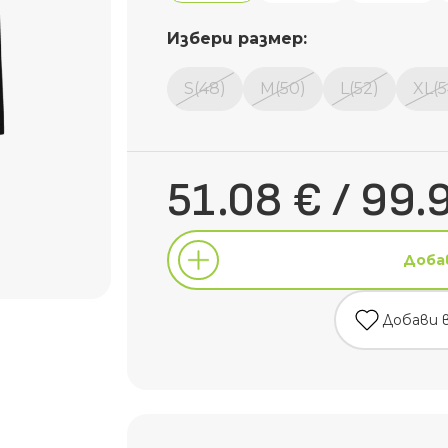
Избери размер:
S(48)
M(50)
L(52)
XL(5
51.08 € / 99.
Доба
Добави 
Доба
Добави 