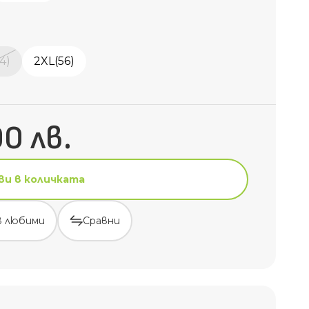
4)
2XL(56)
90 лв.
ви в количката
в любими
Сравни
ви в количката
в любими
Сравни