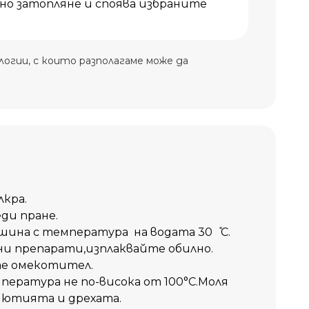
лно затопляне и споява избраните
огии, с които разполагаме може да
кра.
ди пране.
шина с температура на водата 30 ̊С.
и препарати,изплаквайте обилно.
те омекотител.
пература не по-висока от 100°C.Моля
 ютията и дрехата.