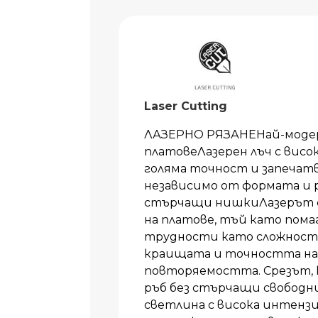
Laser Cutting
ЛАЗЕРНО РЯЗАНЕНай-модер
платовеЛазерен лъч с висо
голяма точност и запечат
независимо от формата и 
стърчащи нишкиЛазерът е 
на платове, тъй като пома
трудности като сложност
краищата и точността на 
повторяемостта. Срезът, к
ръб без стърчащи свободни
светлина с висока интенз