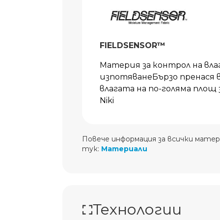
FIELDSENSOR™
Материя за контрол на вл
изпотяванеБързо пренася 
влагата на по-голяма площ 
Niki
Повече информация за всички матер
тук:
Материали
Технологии