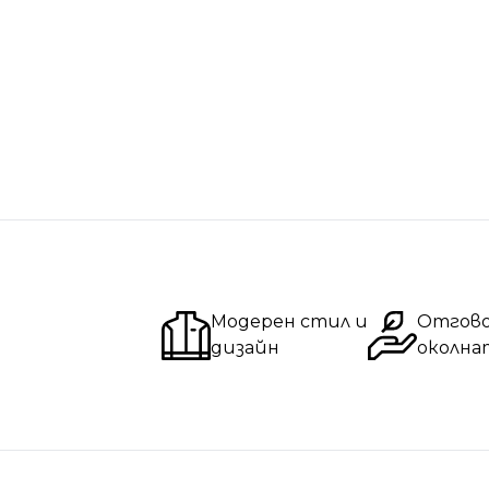
Модерен стил и
Отгов
дизайн
околна