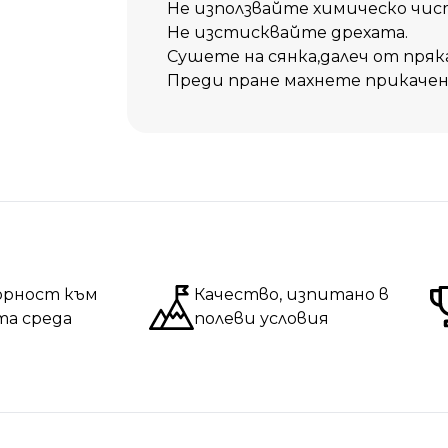
Не използвайте химическо чис
Не изстисквайте дрехата.
Сушете на сянка,далеч от пряк
Преди пране махнете прикачен
орност към
Качество, изпитано в
та среда
полеви условия