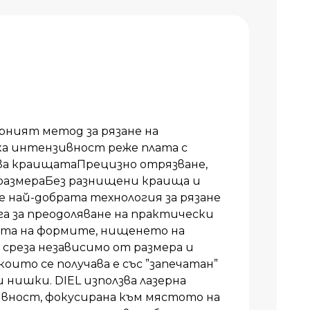
ният метод за рязане на
ка интензивност реже плата с
ва краищатаПрецизно отрязване,
размераБез разнищени краища и
най-добрата технология за рязане
га за преодоляване на практически
та на формите, нищенето на
среза независимо от размера и
оито се получава е със ”запечатан”
 нишки. DIEL използва лазерна
ивност, фокусирана към мястото на