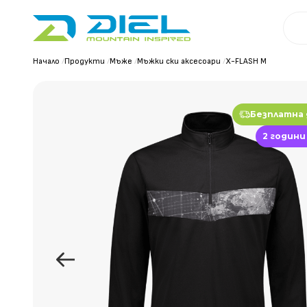
Начало
/
Продукти
/
Мъже
/
Мъжки ски аксесоари
/
X-FLASH M
Безплатна
2 години