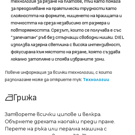
технология за рязане на платове, тъй като помага
за преодоляване на практически трудности като
сложността на формите, нищенето на краищата и
точността на среза независимо от размера и
повторяемостта. Срезът, които се получава е със
”запечатан” ръб без стърчащи свободни нишки. DIEL
използва лазерна светлина с висока интензивност,
фокусирана към мястото на рязане, която създава
локално затопляне и споява избраните зони.
Повече информация за всички технологии, с които
разполагаме може да откриете тук:
Технологии
Грижа
Затворете всички ципове и велкра.
Обърнете дрехата наопаки преди пране.
Перете на ръка или перална машина с