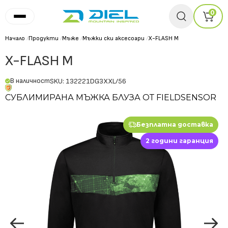
0
Начало
/
Продукти
/
Мъже
/
Мъжки ски аксесоари
/
X-FLASH M
X-FLASH M
В наличност
SKU: 132221DG3XXL/56
СУБЛИМИРАНА МЪЖКА БЛУЗА ОТ FIELDSENSOR
Безплатна доставка
2 години гаранция