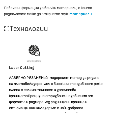
Повече информация за всички материали, с които
разполагаме може да откриете тук:
Материали
Технологии
Laser Cutting
ЛАЗЕРНО РЯЗАНЕНай-модерният метод за рязане
на платовеЛазерен лъч с висока интензивност реже
плата с голяма точност и запечатва
краищатаПрецизно отрязване, независимо от
формата и размераБез разнищени краища и
стърчащи нишкиЛазерът е най-добрата