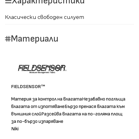
Характеристики
Класически свободен силует
Материали
FIELDSENSOR™
Материя за контрол на влагатаНезабавно поглъща
влагата от изпотяванеБързо пренася влагата към
външния слойРазсейва влагата на по-голяма площ
за по-бързо изпаряване
Niki