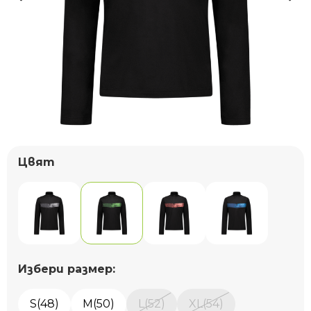
Цвят
Избери размер:
S(48)
M(50)
L(52)
XL(54)