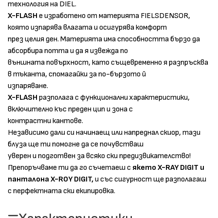
технология на
DIEL.
X-FLASH
е изработено от материята FIELSDENSOR,
която изпарява влагата и осигурява комфорт
през целия ден. Материята има способността бързо да
абсорбира потта и да я извежда по
външната повърхност, като същевременно я разпръсква
в тъканта, спомагайки за по-бързото й
изпаряване.
X-FLASH
разполага с функционални характеристики,
включително къс преден цип и зона с
контрастни кантове.
Независимо дали си начинаещ или напреднал скиор, тази
блуза ще ти помогне да се почувстваш
уверен и подготвен за всяко ски предизвикателство!
Препоръчваме ти да го съчетаеш с
якето X-RAY DIGIT
и
панталона
X-ROY DIGIT,
и със сигурност ще разполагаш
с перфектната ски екипировка.