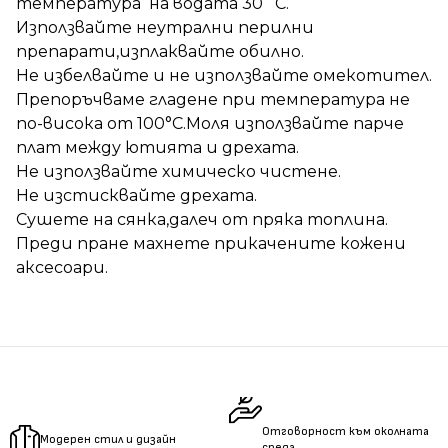
температура на водата 30 ̊С.
Използвайте неутрални перилни
препарати,изплаквайте обилно.
Не избелвайте и не използвайте омекотител.
Препоръчваме гладене при температура не
по-висока от 100°C.Моля използвайте парче
плат между ютията и дрехата.
Не използвайте химическо чистене.
Не изстисквайте дрехата.
Сушете на сянка,далеч от пряка топлина.
Преди пране махнете прикачените кожени
аксесоари.
Отговорност към околната
Модерен стил и дизайн
среда