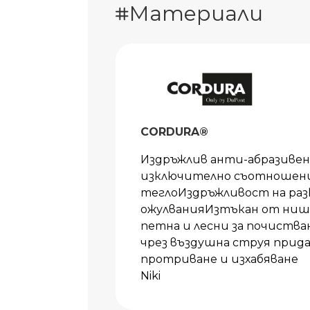
Материали
CORDURA®
Издръжлив анти-абразиве
изключително съотношени
теглоИздръжливост на раз
ожулванияИзтъкан от нишк
петна и лесни за почиства
чрез въздушна струя прида
протриване и изхабяване
Niki