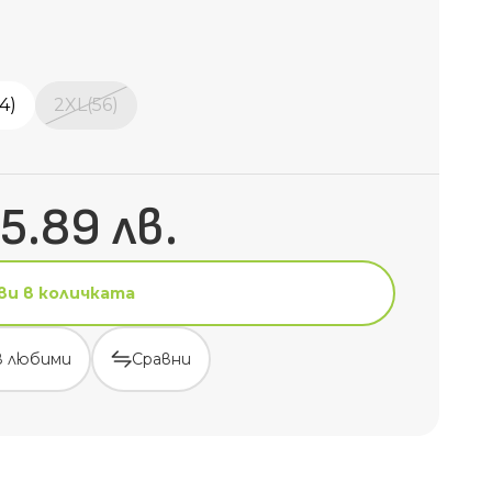
4)
2XL(56)
5.89 лв.
ви в количката
в любими
Сравни
ви в количката
в любими
Сравни