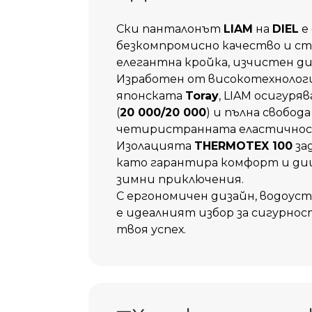
Ски панталонът
LIAM
на
DIEL
е 
безкомпромисно качество и ст
елегантна кройка, изчистен ди
Изработен от високотехнолог
японската
Toray
, LIAM осигур
(
20 000/20 000
) и пълна свобод
четиристранната еластичнос
Изолацията
THERMOTEX 100
за
като гарантира комфорт и д
зимни приключения.
С ергономичен дизайн, водоус
е идеалният избор за сигурнос
твоя успех.