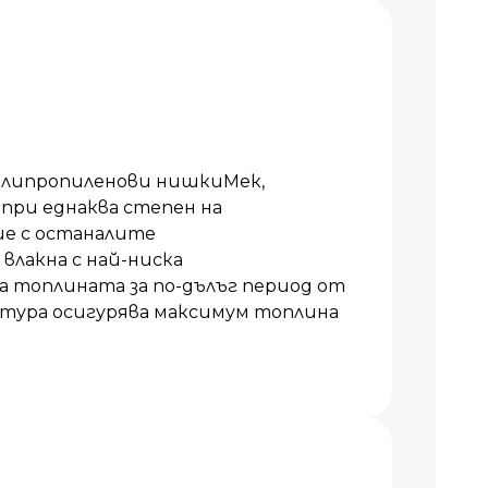
олипропиленови нишкиМек,
 при еднаква степен на
ие с останалите
влакна с най-ниска
топлината за по-дълъг период от
тура осигурява максимум топлина