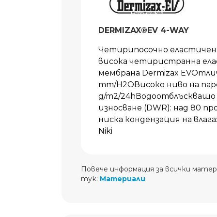
DERMIZAX®EV 4-WAY
Четирипосочно еластичен 
висока четиристранна елас
мембрана Dermizax EVОтли
mm/H2OВисоко ниво на паро
g/m2/24hВодоотблъскващо 
износване (DWR): над 80 п
ниска кондензация на влага:
Niki
Повече информация за всички матер
тук:
Материали