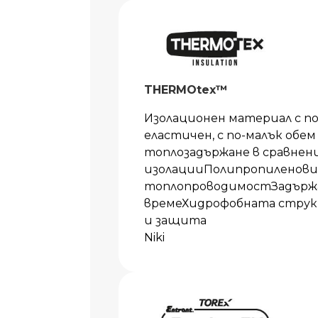
THERMOtex™
Изолационен материал с п
еластичен, с по-малък обем
топлозадържане в сравнен
изолацииПолипропиленови 
топлопроводимостЗадържа 
времеХидрофобната струк
и защита
Niki