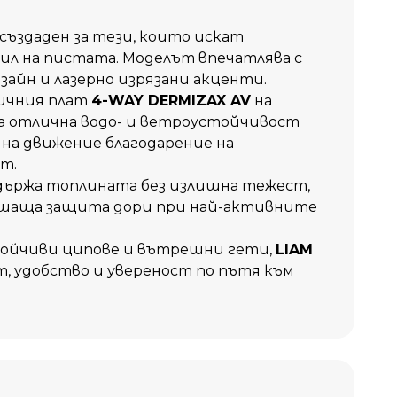
създаден за тези, които искат
ил на пистата. Моделът впечатлява с
зайн и лазерно изрязани акценти.
ичния плат
4-WAY DERMIZAX AV
на
ява отлична водо- и ветроустойчивост
а на движение благодарение на
т.
държа топлината без излишна тежест,
ишаща защита дори при най-активните
тойчиви ципове и вътрешни гети,
LIAM
т, удобство и увереност по пътя към