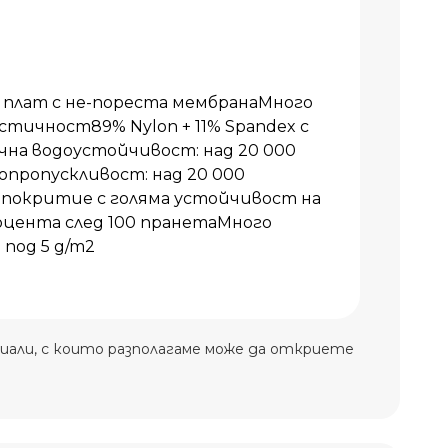
плат с не-пореста мембранаМного
тичност89% Nylon + 11% Spandex с
чна водоустойчивост: над 20 000
пропускливост: над 20 000
покритие с голяма устойчивост на
роцента след 100 пранетаМного
 под 5 g/m2
иали, с които разполагаме може да откриете