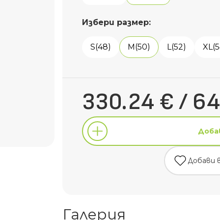
Избери размер:
S(48)
M(50)
L(52)
XL(5
330.24 € / 64
Доба
Добави 
Доба
Галерия
Добави 