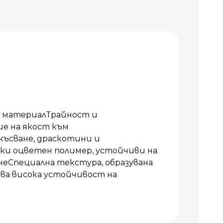
н материалТрайност и
е на якост към
късване, драскотини и
и оцветен полимер, устойчиви на
неСпециална текстура, образувана
ва висока устойчивост на