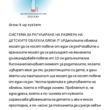
Grow it up system
СИСТЕМА ЗА РЕГУЛИРАНЕ НА РАЗМЕРА НА
ДЕТСКИТЕ ОБЛЕКЛА GROW IT UPДетските облекла
могат да се носят повече от един сезонРъкавите и
крачолите могат да се регулират на желаната
дължинаДобавя повече от 10 см допълнителна
височинаКлючовият момент за родителите, когато
избират екип за ски за растящото си дете, е дали
якето или панталонът ще могат да се носят повече
от един сезон. Честа практика е закупуването на
облекло, което е твърде голямо. Проблемът е, че
една дреха, която е по-голяма от нужното
ограничава движенията на детето и ако е много
просторна, е по-лесно за топлината да излезе навън