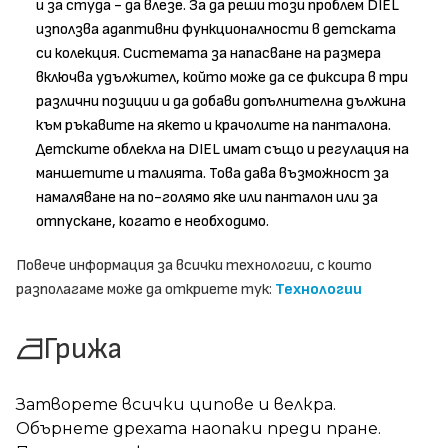
и за студа - да влезе. За да реши този проблем DIEL
използва адаптивни функционалности в детската
си колекция. Системата за напасване на размера
включва удължител, който може да се фиксира в три
различни позиции и да добави допълнителна дължина
към ръкавите на якето и крачолите на панталона.
Детските облекла на DIEL имат също и регулация на
маншетите и талията. Това дава възможност за
намаляване на по-голямо яке или панталон или за
отпускане, когато е необходимо.
Повече информация за всички технологии, с които
разполагаме може да откриете тук:
Технологии
Грижа
Затворете всички ципове и велкра.
Обърнете дрехата наопаки преди пране.