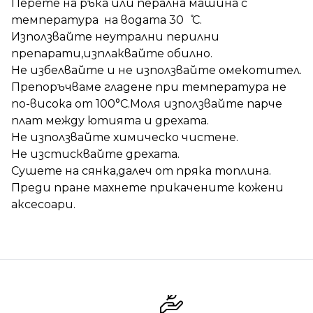
Перете на ръка или перална машина с
температура на водата 30 ̊С.
Използвайте неутрални перилни
препарати,изплаквайте обилно.
Не избелвайте и не използвайте омекотител.
Препоръчваме гладене при температура не
по-висока от 100°C.Моля използвайте парче
плат между ютията и дрехата.
Не използвайте химическо чистене.
Не изстисквайте дрехата.
Сушете на сянка,далеч от пряка топлина.
Преди пране махнете прикачените кожени
аксесоари.