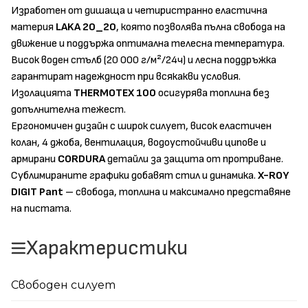
Изработен от дишаща и четиристранно еластична
материя
LAKA 20_20
, която позволява пълна свобода на
движение и поддържа оптимална телесна температура.
Висок воден стълб (20 000 г/м²/24ч) и лесна поддръжка
гарантират надеждност при всякакви условия.
Изолацията
THERMOTEX 100
осигурява топлина без
допълнителна тежест.
Ергономичен дизайн с широк силует, висок еластичен
колан, 4 джоба, вентилация, водоустойчиви ципове и
армирани
CORDURA
детайли за защита от протриване.
Сублимираните графики добавят стил и динамика.
X-ROY
DIGIT Pant
– свобода, топлина и максимално представяне
на пистата.
Характеристики
Свободен силует