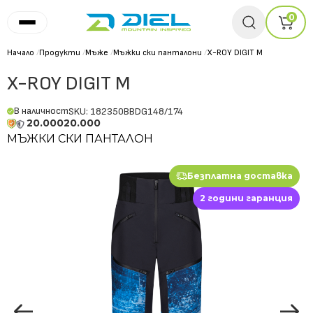
0
Начало
/
Продукти
/
Мъже
/
Мъжки ски панталони
/
X-ROY DIGIT M
X-ROY DIGIT M
В наличност
SKU: 182350BBDG148/174
20.000
20.000
МЪЖКИ СКИ ПАНТАЛОН
Безплатна доставка
2 години гаранция