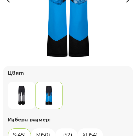
Цвят
Избери размер:
S(48)
M(50)
L(52)
XL(54)