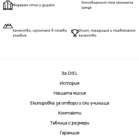
Отговорност към околната
Модерен стил и дизайн
среда
Качество, изпитано в полеви
Опит, традиция и първокласно
условия
качество
За DIEL
История
Нашата мисия
Екипировка за отбори и ски училища
Контакти
Таблица с размери
Гаранция