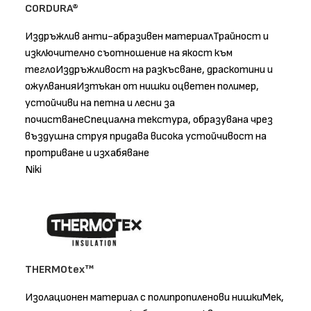
CORDURA®
Издръжлив анти-абразивен материалТрайност и
изключително съотношение на якост към
теглоИздръжливост на разкъсване, драскотини и
ожулванияИзтъкан от нишки оцветен полимер,
устойчиви на петна и лесни за
почистванеСпециална текстура, образувана чрез
въздушна струя придава висока устойчивост на
протриване и изхабяване
Niki
THERMOtex™
Изолационен материал с полипропиленови нишкиМек,