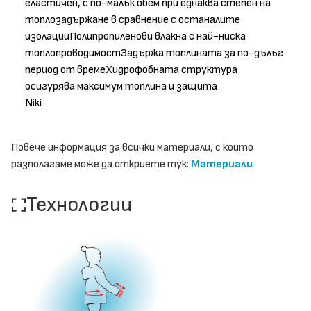
еластичен, с по-малък обем при еднаква степен на
топлозадържане в сравнение с останалите
изолацииПолипропиленови влакна с най-ниска
топлопроводимостЗадържа топлината за по-дълъг
период от времеХидрофобната структура
осигурява максимум топлина и защита
Niki
Повече информация за всички материали, с които
разполагаме може да откриете тук:
Материали
Технологии