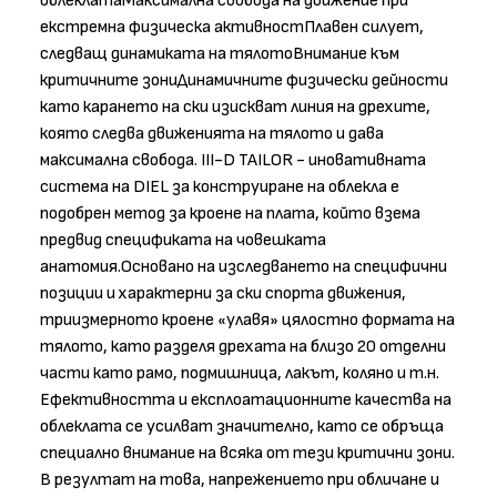
облеклатаМаксимална свобода на движение при
екстремна физическа активностПлавен силует,
следващ динамиката на тялотоВнимание към
критичните зониДинамичните физически дейности
като карането на ски изискват линия на дрехите,
която следва движенията на тялото и дава
максимална свобода. III-D TAILOR - иновативната
система на DIEL за конструиране на облекла е
подобрен метод за кроене на плата, който взема
предвид спецификата на човешката
анатомия.Основано на изследването на специфични
позиции и характерни за ски спорта движения,
триизмерното кроене «улавя» цялостно формата на
тялото, като разделя дрехата на близо 20 отделни
части като рамо, подмишница, лакът, коляно и т.н.
Ефективността и експлоатационните качества на
облеклата се усилват значително, като се обръща
специално внимание на всяка от тези критични зони.
В резултат на това, напрежението при обличане и