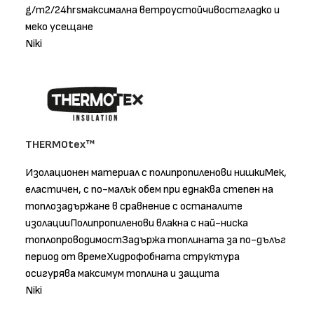
g/m2/24hrsмаксимална ветроустойчивостгладко и
меко усещане
Niki
THERMOtex™
Изолационен материал с полипропиленови нишкиМек,
еластичен, с по-малък обем при еднаква степен на
топлозадържане в сравнение с останалите
изолацииПолипропиленови влакна с най-ниска
топлопроводимостЗадържа топлината за по-дълъг
период от времеХидрофобната структура
осигурява максимум топлина и защита
Niki