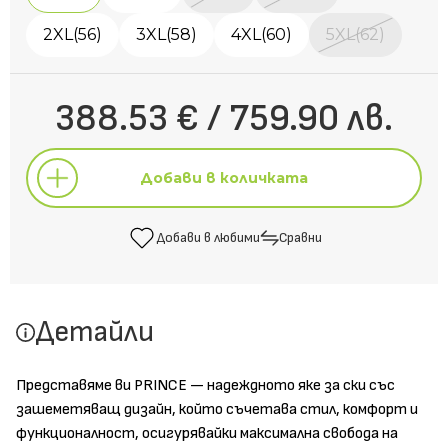
2XL(56)
3XL(58)
4XL(60)
5XL(62)
388.53 € / 759.90 лв.
Добави в количката
Добави в любими
Сравни
Добави в количката
Детайли
Добави в любими
Сравни
Представяме ви PRINCE — надеждното яке за ски със
зашеметяващ дизайн, който съчетава стил, комфорт и
функционалност, осигурявайки максимална свобода на