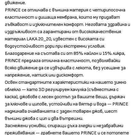
движение.
PRINCE се отличава с външна материя с четирипосочна
еластичност и дишаща мембрана, които му придават
гъвкавост и изключителен комфорт. Неговата здравина и
издръжливост са гарантирани от висококачествения
материал LAKA 20_20, известен с високата си
водоустойчивост дори при екстремни условия.
Благодарение на състава си от 85% найлон и 15% ликра,
PRINCE предлага отлична еластичност, позволявайки
всяко движение да се извършва с лекота, без усещане за
напрежение, натиск или дискомфорт.
Освен стандартните характеристики на нашето зимно
облекло — като 3D регулируем качулка (съвместима с
каска), джобове с лесен достъп за вашите вещи, държач
за ключове и ципове, устойчиви на вятър и вода — PRINCE
надминава очакванията с заден товарен джоб, шест
външни джоба с цип и два вътрешни.
Заснежени усмивки, спиращи дъха гледки и незабравими
преживявания — грабнете вашето PRINCE и се потопете