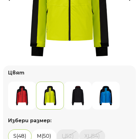
Цвят
Избери размер:
S(48)
M(50)
L(52)
XL(54)