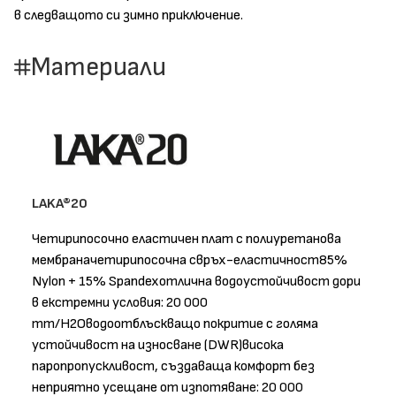
в следващото си зимно приключение.
Материали
LAKA®20
Четирипосочно еластичен плат с полиуретанова
мембраначетирипосочна свръх-еластичност85%
Nylon + 15% Spandexотлична водоустойчивост дори
в екстремни условия: 20 000
mm/H2Oводоотблъскващо покритие с голяма
устойчивост на износване (DWR)висока
паропропускливост, създаваща комфорт без
неприятно усещане от изпотяване: 20 000