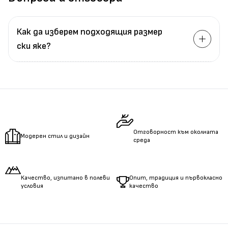
Как да изберем подходящия размер
ски яке?
Измерете
обиколката
на гърдите.
Измерете
обиколката
на талията.
Измерете
дължината
на ръцете.
Отговорност към околната
Модерен стил и дизайн
среда
Качество, изпитано в полеви
Опит, традиция и първокласно
условия
качество