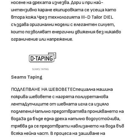
носене на дрехата изчезва. Дори и при най-
интензивно каране екипировката се усеща като
втора кожа.Чрез технологията III-D Tailor DIEL
създава оригинални модели с елегантен силует,
които позволяват енергични движения без никакво
ограничение или напрежение.
Seams Taping
ПОДЛЕПВАНЕ НА ШЕВОВЕТЕСпециална машина
покрива шевовете с нагрята полиуретанова
лентаДупчиците от шевната игла са изцяло
подлепениНапълно предотвратява проникването на
водаЗа да бъде една дреха напълно водоустойчива,
трябва да се предотврати навлизането на вода във
всяка нейна част. В процеса на зашиване на