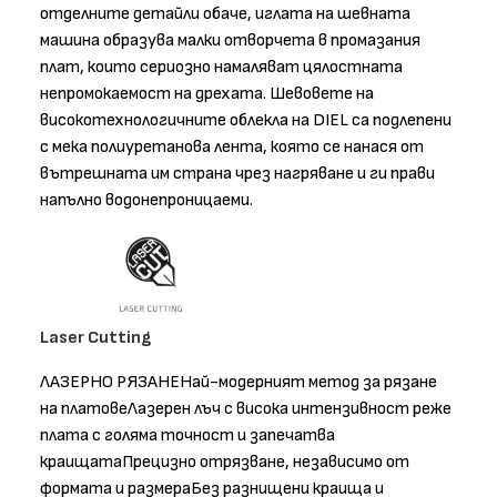
отделните детайли обаче, иглата на шевната
машина образува малки отворчета в промазания
плат, които сериозно намаляват цялостната
непромокаемост на дрехата. Шевовете на
високотехнологичните облекла на DIEL са подлепени
с мека полиуретанова лента, която се нанася от
вътрешната им страна чрез нагряване и ги прави
напълно водонепроницаеми.
Laser Cutting
ЛАЗЕРНО РЯЗАНЕНай-модерният метод за рязане
на платовеЛазерен лъч с висока интензивност реже
плата с голяма точност и запечатва
краищатаПрецизно отрязване, независимо от
формата и размераБез разнищени краища и