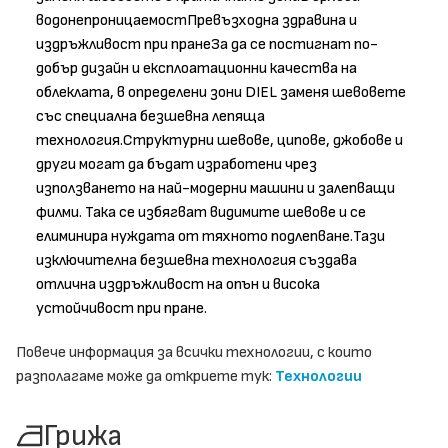
водонепроницаемостПревъзходна здравина и
издръжливост при пранеЗа да се постигнат по-
добър дизайн и експлоатационни качества на
облеклата, в определени зони DIEL заменя шевовете
със специална безшевна лепяща
технология.Структурни шевове, ципове, джобове и
други могат да бъдат изработени чрез
използването на най-модерни машини и залепващи
филми. Така се избягват видимите шевове и се
елиминира нуждата от тяхното подлепване.Тази
изключителна безшевна технология създава
отлична издръжливост на опън и висока
устойчивост при пране.
Повече информация за всички технологии, с които
разполагаме може да откриете тук:
Технологии
Грижа