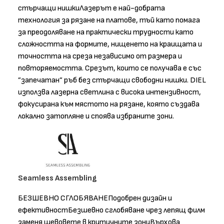
стърчащи нишкиЛазерът е най-добрата
технология за рязане на платове, тъй като помага
за преодоляване на практически трудности като
сложността на формите, нищенето на краищата и
точността на среза независимо от размера и
повторяемостта. Срезът, които се получава е със
”запечатан” ръб без стърчащи свободни нишки. DIEL
използва лазерна светлина с висока интензивност,
фокусирана към мястото на рязане, която създава
локално затопляне и споява избраните зони.
Seamless Assembling
БЕЗШЕВНО СГЛОБЯВАНЕПодобрен дизайн и
ефективностБезшевно сглобяване чрез лепящ филм
заменя шевовете в критичните зониВърхова