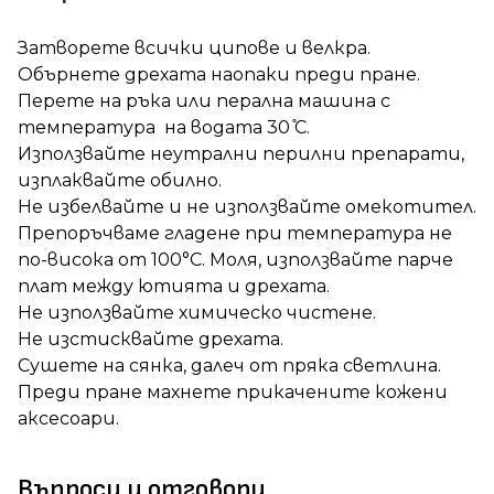
Затворете всички ципове и велкра.
Обърнете дрехата наопаки преди пране.
Перете на ръка или перална машина с
температура на водата 30 ̊С.
Използвайте неутрални перилни препарати,
изплаквайте обилно.
Не избелвайте и не използвайте омекотител.
Препоръчваме гладене при температура не
по-висока от 100°C. Моля, използвайте парче
плат между ютията и дрехата.
Не използвайте химическо чистене.
Не изстисквайте дрехата.
Сушете на сянка, далеч от пряка светлина.
Преди пране махнете прикачените кожени
аксесоари.
Въпроси и отговори