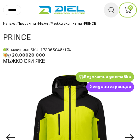
0
Начало
/
Продукти
/
Мъже
/
Мъжки ски якета
/
PRINCE
PRINCE
В наличност
SKU: 172365C48/174
20.000
20.000
МЪЖКО СКИ ЯКЕ
Безплатна доставка
2 години гаранция