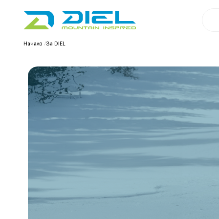
Начало
/
За DIEL