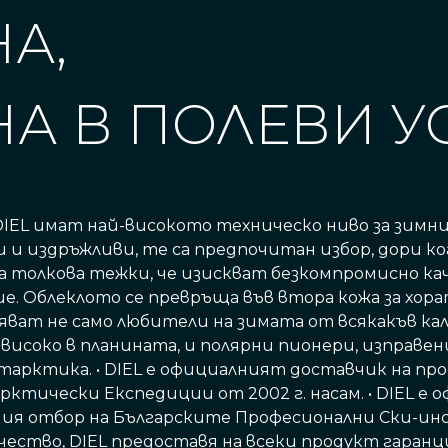
А,
А В ПОЛЕВИ У
EL имат най-високото техническо ниво за зимни 
 и издръжливи, те са предпочитан избор, дори 
а толкова тежки, че изискват безкомпромисно к
е. Облеклото се превръща във втора кожа за хора
яват не само любители на зимата от всякакъв кали
 високо в планината, и полярни пионери, изправен
арктика. • DIEL е официалният доставчик на п
рктически Експедиции от 2002 г. насам. • DIEL е
я отбор на Българските Професионални Ски-инст
чество, DIEL предоставя на всеки продукт гаран