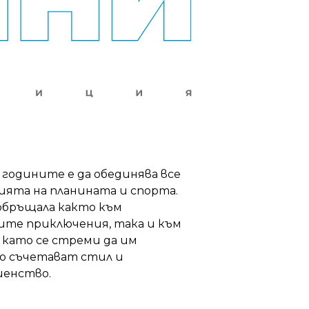
 годините е да обединява все
гията на планината и спорта.
 обръщала както към
те приключения, така и към
като се стреми да им
то съчетават стил и
шенство.