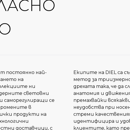
ЛАСНО
ВО
т постоянно най-
Екипите на DIEL са с
ването на
метод за триизмерно
колекциите ни
дрехата така, че да 
одерните световни
анатомия и движения
и саморегулиращи се
премахвайки всякакв
промените в
неудобства при носен
ички продукти на
стреми качествения
ехнологични
идентифицира и удо
стни доставчици, с
клиентите, като пре