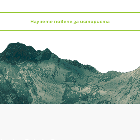
Научете повече за историята
Научете повече за историята