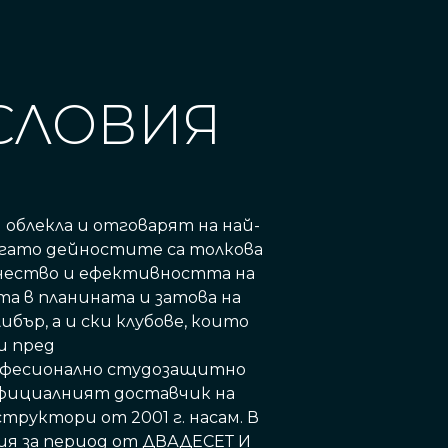
СЛОВИЯ
облекла и отговарят на най-
когато дейностите са толкова
ачество и ефективността на
та в планината и затова на
бър, а и ски клубове, които
и пред
рофесионално студозащитно
 официалният доставчик на
руктори от 2001 г. насам. В
ция за период от ДВАДЕСЕТ И