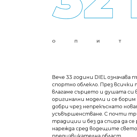
Вече 33 години DIEL означава 
спортно облекло. През всички
влагаме сърцето и душата си 
оригинални модели и се борим 
добри чрез непрекъснато нов
усъвършенстване. С почти т
традиции и без да спира да се р
нарежда сред водещите свето
предизвикателна област.