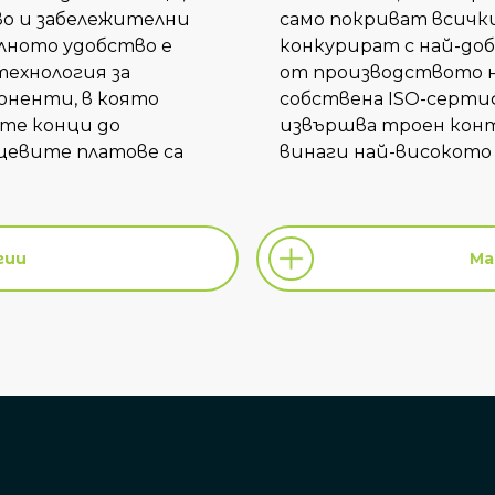
во и забележителни
само покриват всички
ълното удобство е
конкурират с най-доб
технология за
от производството н
оненти, в която
собствена ISO-серти
те конци до
извършва троен конт
цевите платове са
винаги най-високото
гии
Ма
гии
Ма