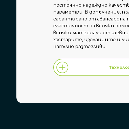
постоянно надеждно качест
параметри. В допълнение, п
гарантирано от авангардна 
еластичност на всички комп
всички материали от шевни
хастарите, изолациите и ли
напълно разтегливи.
Техноло
Техноло