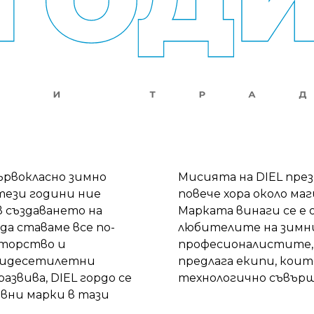
първокласно зимно
Мисията на DIEL през
 тези години ние
повече хора около ма
в създаването на
Марката винаги се е
да ставаме все по-
любителите на зимни
аторство и
професионалистите, 
ридесетилетни
предлага екипи, кои
азвива, DIEL гордо се
технологично съвър
вни марки в тази