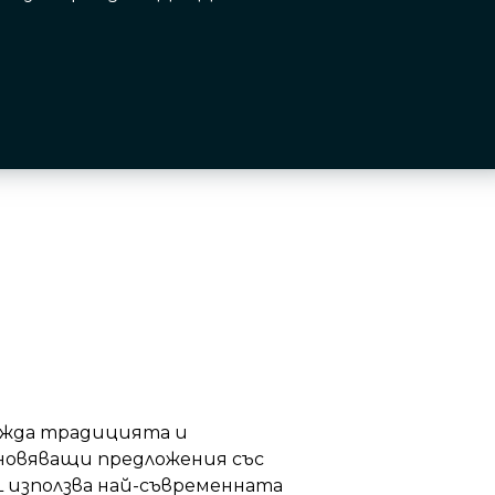
ражда традицията и
новяващи предложения със
L използва най-съвременната