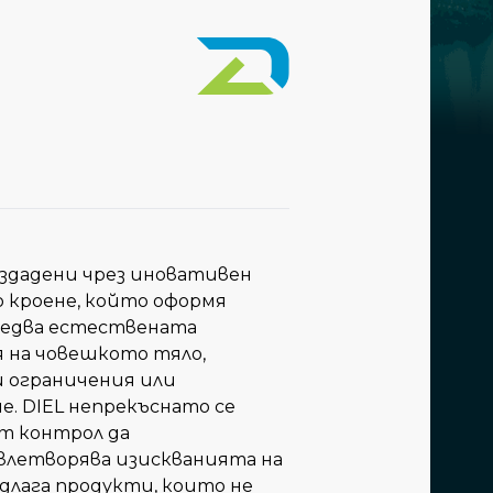
ъздадени чрез иновативен
 кроене, който оформя
следва естествената
 на човешкото тяло,
и ограничения или
е. DIEL непрекъснато се
т контрол да
влетворява изискванията на
длага продукти, които не