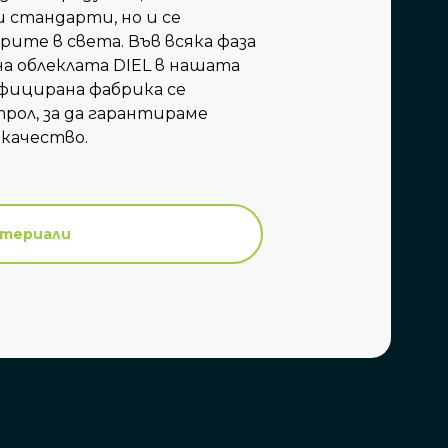
 стандарти, но и се
рите в света. Във всяка фаза
а облеклата DIEL в нашата
фицирана фабрика се
рол, за да гарантираме
 качество.
териали
териали