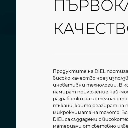
ПЪРВОК
КАЧЕСТ
Продуктите на DIEL постига
високо качество чрез използ
иновативни технологии. В 
намират приложение най-м
разработки на интелигентн
тъкани, които реагират на 
микроклимата на тялото. Вс
DIEL са създадени с високот
материали от световно изве