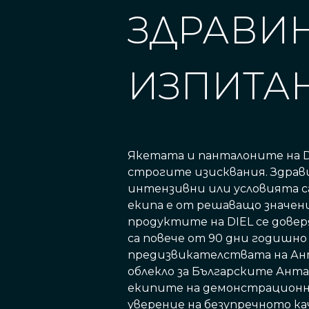
ЗДРАВИН
ИЗПИТАН
Якетата и панталоните на DI
строгите изисквания. Здрави
интензивни или условията с
екипа е от решаващо значени
продуктите на DIEL се довер
са повече от 90 дни годишно
предизвикателствата на Ант
облекло за Българските Анта
екипите на демонстрационни
уверение на безупречното ка