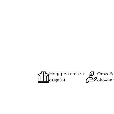
Модерен стил и
Отгов
дизайн
околна