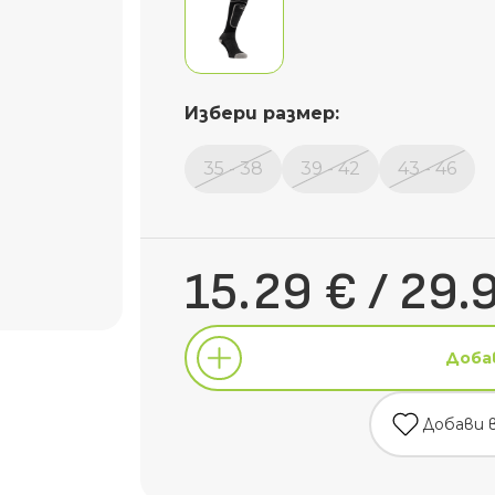
Избери размер:
35 - 38
39 - 42
43 - 46
15.29 € / 29.
Доба
Добави 
Доба