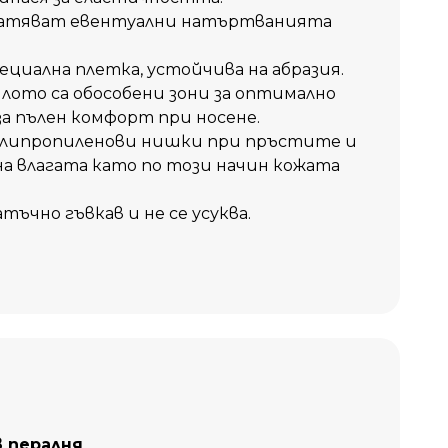
атяват евентуални натъртванията
ециална плетка, устойчива на абразия.
илото са обособени зони за оптимално
за пълен комфорт при носене.
полипропиленови нишки при пръстите и
на влагата като по този начин кожата
тъчно гъвкав и не се усуква.
 пералня
.