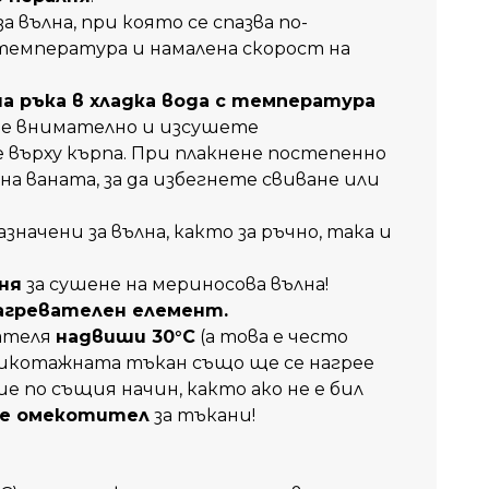
 вълна, при която се спазва по-
емпература и намалена скорост на
а ръка в хладка вода с температура
те внимателно и изсушете
 върху кърпа. При плакнене постепенно
 ваната, за да избегнете свиване или
значени за вълна, както за ръчно, така и
ня
за сушене на мериносова вълна!
агревателен елемент.
ателя
надвиши 30°C
(а това е често
рикотажната тъкан също ще се нагрее
е по същия начин, както ако не е бил
те омекотител
за тъкани!