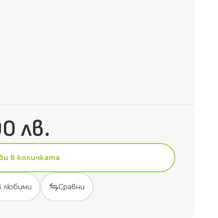
90 лв.
ви в количката
в любими
Сравни
ви в количката