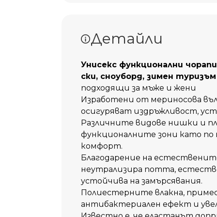
Добави 
Детайли
Унисекс функционални чорапи
ски, сноуборд, зимен туризъм 
подходящи за мъже и жени
Изработени от мериносова вълн
осигуряват издръжливост, ус
Различните видове нишки и пл
функционалните зони като по 
комфорт.
Благодарение на естествените
неутрализира потта, естеств
устойчива на замърсявания.
Полиестерните влакна, примес
антибактериален ефект и увел
Известно е, че еластанът допр