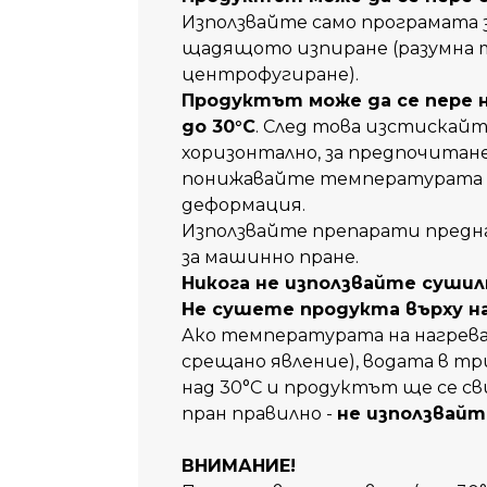
Използвайте само програмата за
щадящото изпиране (разумна т
центрофугиране).
Продуктът може да се пере н
до 30°C
. След това изстискай
хоризонтално, за предпочитане
понижавайте температурата на
деформация.
Използвайте
препарати
предна
за машинно пране.
Никога не използвайте сушил
Не сушете продукта върху н
Ако температурата на нагрев
срещано явление), водата в т
над 30°C и продуктът ще се сви
пран правилно -
не използвай
ВНИМАНИЕ!