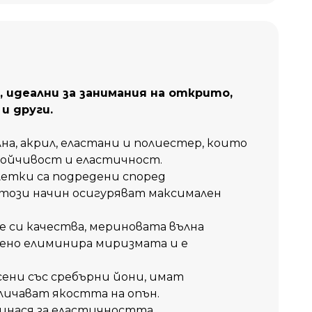
в любими
Сравни
, идеални за занимания на открито,
и други.
а, акрил, еластани и полиестер, които
тойчивост и еластичност.
етки са подредени според
този начин осигуряват максимален
 си качества, мериновата вълна
ено елиминира миризмата и е
ени със сребърни йони, имат
ичават якостта на опън.
инася за еластичността.