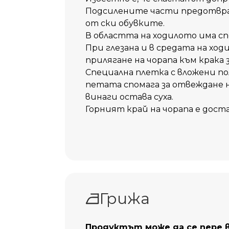
Подсилените части предотвр
от ски обувките.
В областта на ходилото има сп
При глезана и в средата на ход
прилягане на чорапа към крака 
Специална плетка с вложени 
петата спомага за отвеждане 
винаги остава суха.
Горният край на чорапа е доста
Грижа
Продуктът може да се пере в