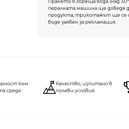
Прането в гореща вода (над 30
пералната машина ще доведе д
продукта, трикотажът ще се с
бъде заявен за рекламация.
орност към
Качество, изпитано в
та среда
полеви условия