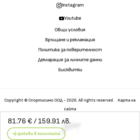
Instagram
Youtube
Общи условия
Връщане и рекламация
Политика за поверителност
Декларация за личните данни
Бисквитки
Copyright © Спортисимо ООД - 2026. All rights reserved.
Карта на
сайта
Купи
Галерия
Детайли
81.76 € / 159.91 лв.
Характеристики
Материали
Технологии
Грижа
Добави в количката