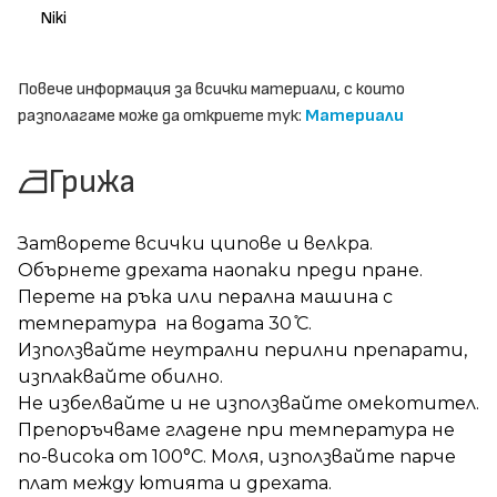
Niki
Повече информация за всички материали, с които
разполагаме може да откриете тук:
Материали
Грижа
Затворете всички ципове и велкра.
Обърнете дрехата наопаки преди пране.
Перете на ръка или перална машина с
температура на водата 30 ̊С.
Използвайте неутрални перилни препарати,
изплаквайте обилно.
Не избелвайте и не използвайте омекотител.
Препоръчваме гладене при температура не
по-висока от 100°C. Моля, използвайте парче
плат между ютията и дрехата.