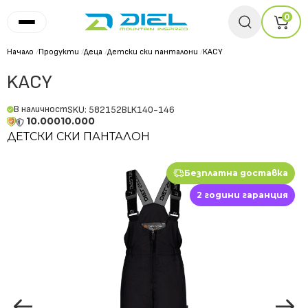
0
Начало
/
Продукти
/
Деца
/
Детски ски панталони
/
KACY
KACY
В наличност
SKU: 582152BLK140-146
10.000
10.000
ДЕТСКИ СКИ ПАНТАЛОН
Безплатна доставка
2 години гаранция