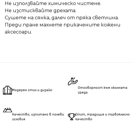
Не използвайте химическо чистене.
Не изстисквайте дрехата.
Сушете на сянка, далеч от пряка светлина.
Преди пране махнете прикачените кожени
аксесоари.
Отговорност към околната
Модерен стил и дизайн
среда
Качество, изпитано в полеви
Опит, традиция и първокласно
условия
качество