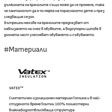
дължината на крачолите също може да се променя, така
че панталонът да е по мярка на порасналото дете и през
следващия сезон.
Вътрешни мехове на крачолите предпазват от
навлизането на сняг в обувките, а водоупорни ципове в
долната част улесняват обуването и събуването.
Материали
VATEX™
Синтетичен изолационен материалТоплина и в най-
студеното времеПлътни 100% полиестерни
влакнаВодоотблъскваща структура