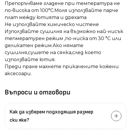
Препоръчваме гладене при температура не
по-висока от 100°C.Моля използвайте парче
плат между ютията и дрехата
Не използвайте химическо чистене
Използвайте сушилня на възможно най-нисък
тепмературен режим ,по-ниска от 30 °C или
деликатен режим.Ако нямате
сушилня,сушете на сянка,след което
използвайте ютия.
Преди пране махнете прикачените кожени
аксесоари.
Въпроси и отговори
Как да изберем подходящия размер
ски яке?