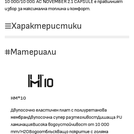
10 000/10 000. AC NOVEMBER 2.1 CAPSULE е правилният
избор за максимална топлина и комфорт.
Характеристики
Материали
HM®10
Двупосочно еластичен плат с полиуретанова
мембранДвупосочна супер разтегливостДишаща PU
ламинацияВисока водоустойчивост от 10 000
mm/H2OВодоотблъскващо покритие с голяма