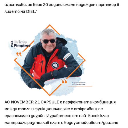
щастливи, че вече 20 години имаме надежден партньор в
лицето на DIEL."
AC NOVEMBER 2.1 CAPSULE е перфектната комбинация
между топлo и функционално яке с открояващ се
ергономичен дизайн. Изработено от най-висок клас
материали:разтеглив плат с водоустойчивост/дишане