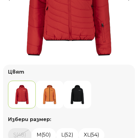
Цвят
Избери размер:
S(48)
M(50)
L(52)
XL(54)