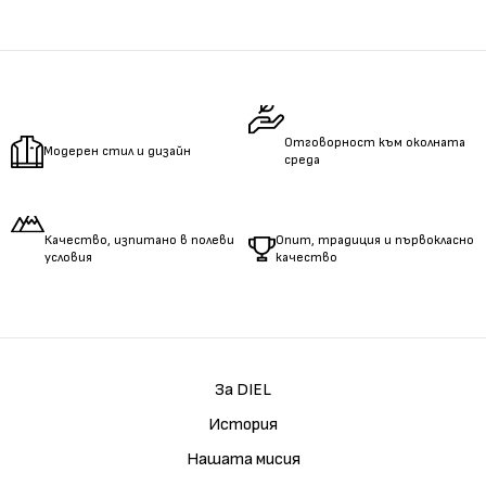
Измерете
обиколката
на гърдите.
Измерете
обиколката
на талията.
Измерете
дължината
на ръцете.
Отговорност към околната
Модерен стил и дизайн
среда
Качество, изпитано в полеви
Опит, традиция и първокласно
условия
качество
За DIEL
История
Нашата мисия