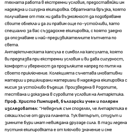
тяхната работа в екстрeмни условия, предоставяйки им
надеждна и сигурна екипировка. Обратната връзка, която
получаваме от тях ни дава възможност да подобряваме
своите облекла и да ги правим още по-устойчиви, като
специално за вас създадохме екипировка, с която заедно
да опознаваме и най-предизвикателните кътчета по
света.
Антарктическата капсула е символ на капсулата, която
ви предпазва при екстремни условия и ви дава сигурност,
комфорт и увереност да продължите напред по пътя на
своето приключение. Колекцията съчетава иновативни
материи и рециклирани материали в надеждна екипировка с
мисия за устойчиво бъдеще. Произведена в Родопите,
тествана и доказана в суровите условия на Антарктика.
Проф. Христо Пимпирев, български учен и полярен
изследовател:
“Неведнъж съм споделял, че Антарктика е
сякаш късче от друга планета. Тук вятърът, студът и
зимните бури имат невиждана другаде сила. В тази ледена
пустиня екипировката е от ключово значение и сме