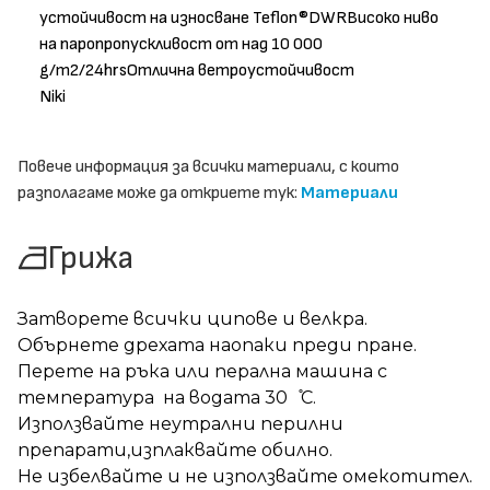
устойчивост на износване Teflon®DWRВисоко ниво
на паропропускливост от над 10 000
g/m2/24hrsОтлична ветроустойчивост
Niki
Повече информация за всички материали, с които
разполагаме може да откриете тук:
Материали
Грижа
Затворете всички ципове и велкра.
Обърнете дрехата наопаки преди пране.
Перете на ръка или перална машина с
температура на водата 30 ̊С.
Използвайте неутрални перилни
препарати,изплаквайте обилно.
Не избелвайте и не използвайте омекотител.