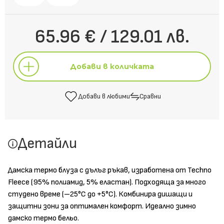
65.96 € / 129.01 лв.
Добави в количката
Добави в любими
Сравни
Добави в количката
Детайли
Добави в любими
Сравни
Дамска термо блуза с дълъг ръкав, изработена от Techno
Fleece (95% полиамид, 5% еластан). Подходяща за много
студено време (–25°C до +5°C). Комбинира дишащи и
защитни зони за оптимален комфорт. Идеално зимно
дамско термо бельо.