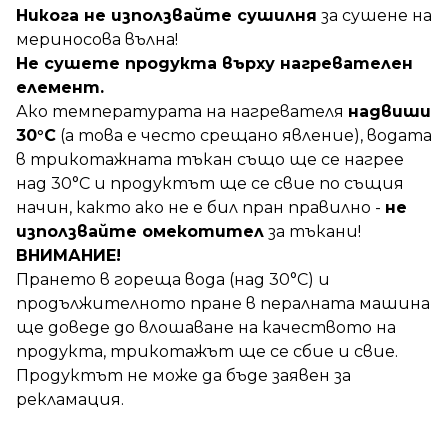
Никога не използвайте сушилня
за сушене на
мериносова вълна!
Не сушете продукта върху нагревателен
елемент.
Ако температурата на нагревателя
надвиши
30°C
(а това е често срещано явление), водата
в трикотажната тъкан също ще се нагрее
над 30°C и продуктът ще се свие по същия
начин, както ако не е бил пран правилно -
не
използвайте омекотител
за тъкани!
ВНИМАНИЕ!
Прането в гореща вода (над 30°С) и
продължителното пране в пералната машина
ще доведе до влошаване на качеството на
продукта, трикотажът ще се сбие и свие.
Продуктът не може да бъде заявен за
рекламация.