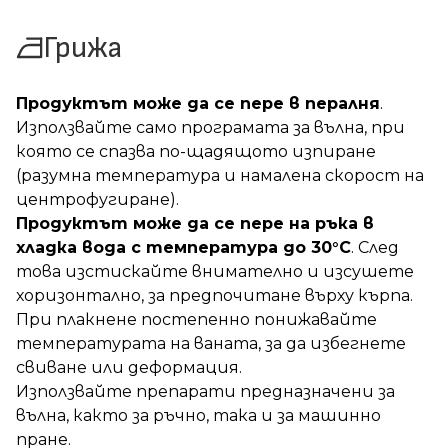
Грижа
Продуктът може да се пере в пералня
.
Използвайте само програмата за вълна, при
която се спазва по-щадящото изпиране
(разумна температура и намалена скорост на
центрофугиране).
Продуктът може да се пере на ръка в
хладка вода с температура до 30°C
. След
това изстискайте внимателно и изсушете
хоризонтално, за предпочитане върху кърпа.
При плакнене постепенно понижавайте
температурата на ваната, за да избегнете
свиване или деформация.
Използвайте препарати предназначени за
вълна, както за ръчно, така и за машинно
пране.