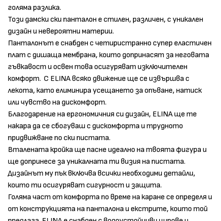
голяма разлика.
Този дамски ски панталон е стилен, различен, с уникален
дизайн и невероятни материи.
Панталонът е снабден с четиристранно супер еластичен
плат с дишаща мембрана, които допринасят за неговата
гъвкавост и освен това осигуряват изключителен
комфорт. С ELINA всяко движение ще се извършва с
лекота, като елиминира усещането за опъване, натиск
или чувство на дискомфорт.
Благодарение на ергономичния си дизайн, ELINA ще те
накара да се сбогуваш с дискомфорта и трудното
придвижване по ски пистата.
Вталената кройка ще пасне идеално на твоята фигура и
ще допринесе за уникалната ти визия на пистата.
Дизайнът му пък включва всички необходими детайли,
които ти осигуряват сигурност и защита.
Голяма част от комфорта по време на каране се определя и
от конструкцията на панталона и екстрите, които той
предлага. ELINA е снабден с водоустойчиви ципове и