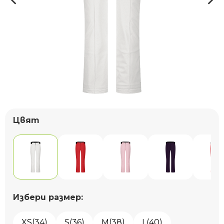
Цвят
Избери размер:
XS(34)
S(36)
M(38)
L(40)