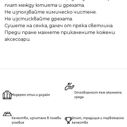
плат между ютията и дрехата.
Не използвайте химическо чистене.
Не изстисквайте дрехата.
Сушете на сянка, далеч от пряка светлина.
Преди пране махнете прикачените кожени
аксесоари.
Отговорност към околната
Модерен стил и дизайн
среда
Качество, изпитано в полеви
Опит, традиция и първокласно
условия
качество