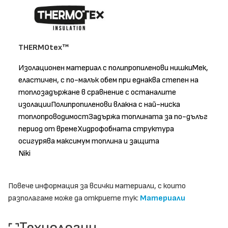
THERMOtex™
Изолационен материал с полипропиленови нишкиМек,
еластичен, с по-малък обем при еднаква степен на
топлозадържане в сравнение с останалите
изолацииПолипропиленови влакна с най-ниска
топлопроводимостЗадържа топлината за по-дълъг
период от времеХидрофобната структура
осигурява максимум топлина и защита
Niki
Повече информация за всички материали, с които
разполагаме може да откриете тук:
Материали