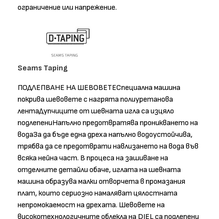
ограничение или напрежение.
Seams Taping
ПОДЛЕПВАНЕ НА ШЕВОВЕТЕСпециална машина
покрива шевовете с нагрята полиуретанова
лентаДупчиците от шевната игла са изцяло
подлепениНапълно предотвратява проникването на
водаЗа да бъде една дреха напълно водоустойчива,
трябва да се предотврати навлизането на вода във
всяка нейна част. В процеса на зашиване на
отделните детайли обаче, иглата на шевната
машина образува малки отворчета в промазания
плат, които сериозно намаляват цялостната
непромокаемост на дрехата. Шевовете на
високотехнологичните облекла на DIEL са подлепени