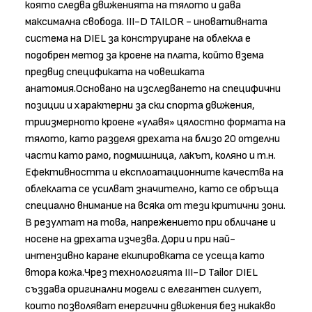
която следва движенията на тялото и дава
максимална свобода. III-D TAILOR - иновативната
система на DIEL за конструиране на облекла е
подобрен метод за кроене на плата, който взема
предвид спецификата на човешката
анатомия.Основано на изследването на специфични
позиции и характерни за ски спорта движения,
триизмерното кроене «улавя» цялостно формата на
тялото, като разделя дрехата на близо 20 отделни
части като рамо, подмишница, лакът, коляно и т.н.
Ефективността и експлоатационните качества на
облеклата се усилват значително, като се обръща
специално внимание на всяка от тези критични зони.
В резултат на това, напрежението при обличане и
носене на дрехата изчезва. Дори и при най-
интензивно каране екипировката се усеща като
втора кожа.Чрез технологията III-D Tailor DIEL
създава оригинални модели с елегантен силует,
които позволяват енергични движения без никакво