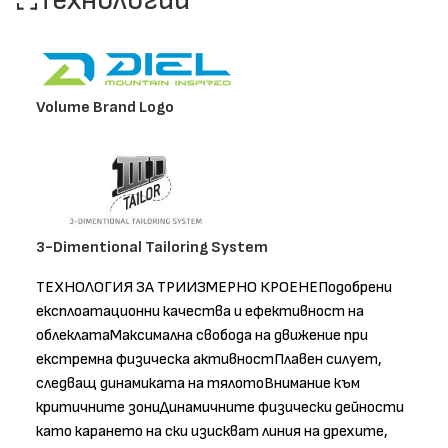
Технологии
Volume Brand Logo
3-Dimentional Tailoring System
ТЕХНОЛОГИЯ ЗА ТРИИЗМЕРНО КРОЕНЕПодобрени
експлоатационни качества и ефективност на
облеклатаМаксимална свобода на движение при
екстремна физическа активностПлавен силует,
следващ динамиката на тялотоВнимание към
критичните зониДинамичните физически дейности
като карането на ски изискват линия на дрехите,