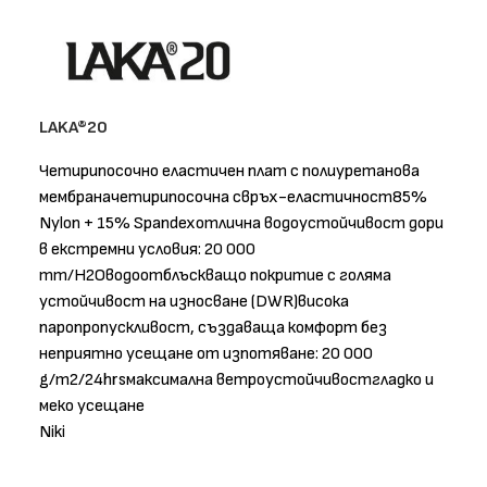
LAKA®20
Четирипосочно еластичен плат с полиуретанова
мембраначетирипосочна свръх-еластичност85%
Nylon + 15% Spandexотлична водоустойчивост дори
в екстремни условия: 20 000
mm/H2Oводоотблъскващо покритие с голяма
устойчивост на износване (DWR)висока
паропропускливост, създаваща комфорт без
неприятно усещане от изпотяване: 20 000
g/m2/24hrsмаксимална ветроустойчивостгладко и
меко усещане
Niki