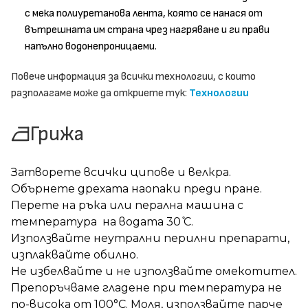
с мека полиуретанова лента, която се нанася от
вътрешната им страна чрез нагряване и ги прави
напълно водонепроницаеми.
Повече информация за всички технологии, с които
разполагаме може да откриете тук:
Технологии
Грижа
Затворете всички ципове и велкра.
Обърнете дрехата наопаки преди пране.
Перете на ръка или перална машина с
температура на водата 30 ̊С.
Използвайте неутрални перилни препарати,
изплаквайте обилно.
Не избелвайте и не използвайте омекотител.
Препоръчваме гладене при температура не
по-висока от 100°C. Моля, използвайте парче