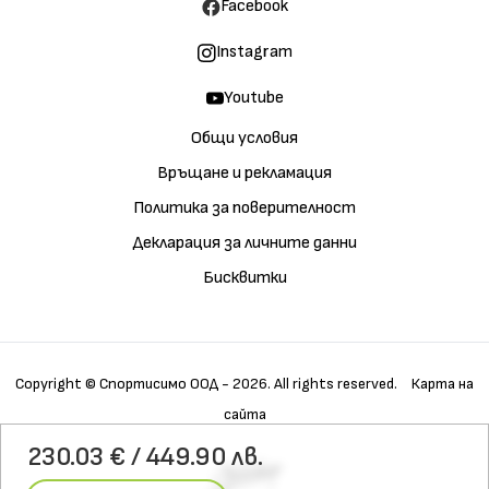
Facebook
Instagram
Youtube
Общи условия
Връщане и рекламация
Политика за поверителност
Декларация за личните данни
Бисквитки
Copyright © Спортисимо ООД - 2026. All rights reserved.
Карта на
сайта
Купи
Галерия
Детайли
230.03 € / 449.90 лв.
Характеристики
Материали
Технологии
Грижа