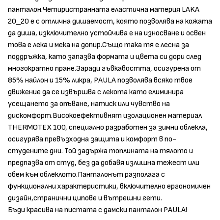
панталон.Четиристранната еластична материя LAKA
20_20 е с отлична дишаемост, която позволява на кожата
да диша, изключително устойчива е на износване и освен
това е лека и мека на допир.Също така тя е лесна за
поддръжка, като запазва формата и цвета си дори след
многократно пране.Заради гъвкавостта, осигурена от
85% найлон и 15% ликра, PAULA позволява всяко твое
движение да се извършва с лекота като елиминира
усещането за опъване, натиск или чувство на
дискомфорт.Високоефективнят изолационен материал
THERMOTEX 100, специално разработен за зимни облекла,
осигурява превъзходна защита и комфорт в по-
студените дни. Той задържа топлината на тялото и
предпазва от студ, без да добавя излишна тежест или
обем към облеклото.Панталонът разполага с
функционални характеристики, включително ергономичен
дизайн,странични ципове и вътрешни гети.
Бъди красива на пистата с дамски панталон PAULA!