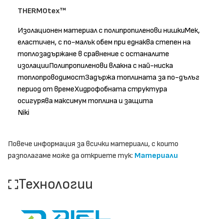
THERMOtex™
Изолационен материал с полипропиленови нишкиМек,
еластичен, с по-малък обем при еднаква степен на
топлозадържане в сравнение с останалите
изолацииПолипропиленови влакна с най-ниска
топлопроводимостЗадържа топлината за по-дълъг
период от времеХидрофобната структура
осигурява максимум топлина и защита
Niki
Повече информация за всички материали, с които
разполагаме може да откриете тук:
Материали
Технологии