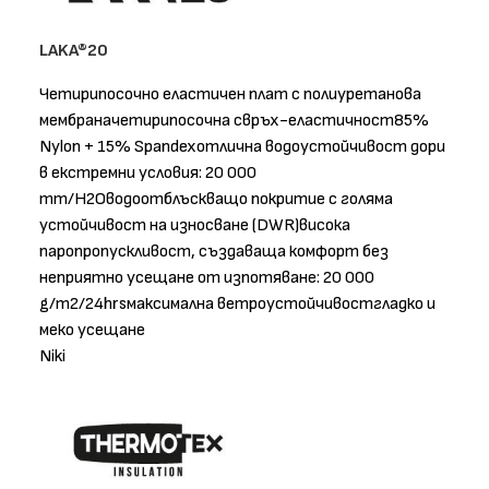
LAKA®20
Четирипосочно еластичен плат с полиуретанова
мембраначетирипосочна свръх-еластичност85%
Nylon + 15% Spandexотлична водоустойчивост дори
в екстремни условия: 20 000
mm/H2Oводоотблъскващо покритие с голяма
устойчивост на износване (DWR)висока
паропропускливост, създаваща комфорт без
неприятно усещане от изпотяване: 20 000
g/m2/24hrsмаксимална ветроустойчивостгладко и
меко усещане
Niki