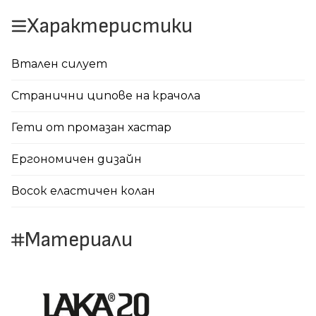
Характеристики
Втален силует
Странични ципове на крачола
Гети от промазан хастар
Ергономичен дизайн
Восок еластичен колан
Материали