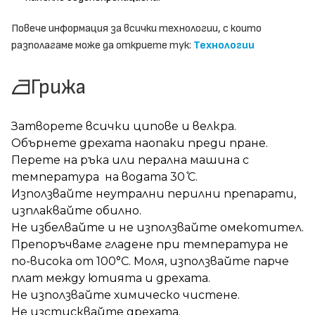
Повече информация за всички технологии, с които
разполагаме може да откриете тук:
Технологии
Грижа
Затворете всички ципове и велкра.
Обърнете дрехата наопаки преди пране.
Перете на ръка или перална машина с
температура на водата 30 ̊С.
Използвайте неутрални перилни препарати,
изплаквайте обилно.
Не избелвайте и не използвайте омекотител.
Препоръчваме гладене при температура не
по-висока от 100°C. Моля, използвайте парче
плат между ютията и дрехата.
Не използвайте химическо чистене.
Не изстисквайте дрехата.