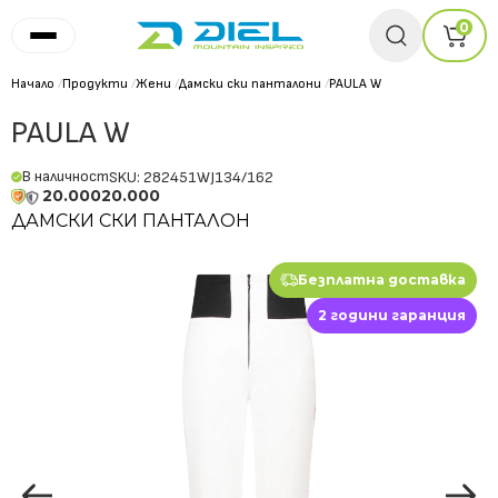
0
Начало
/
Продукти
/
Жени
/
Дамски ски панталони
/
PAULA W
PAULA W
В наличност
SKU: 282451WJ134/162
20.000
20.000
ДАМСКИ СКИ ПАНТАЛОН
Безплатна доставка
2 години гаранция