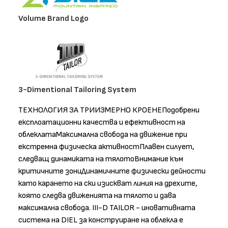
Volume Brand Logo
3-Dimentional Tailoring System
ТЕХНОЛОГИЯ ЗА ТРИИЗМЕРНО КРОЕНЕПодобрени
експлоатационни качества и ефективност на
облеклатаМаксимална свобода на движение при
екстремна физическа активностПлавен силует,
следващ динамиката на тялотоВнимание към
критичните зониДинамичните физически дейности
като карането на ски изискват линия на дрехите,
която следва движенията на тялото и дава
максимална свобода. III-D TAILOR - иновативната
система на DIEL за конструиране на облекла е