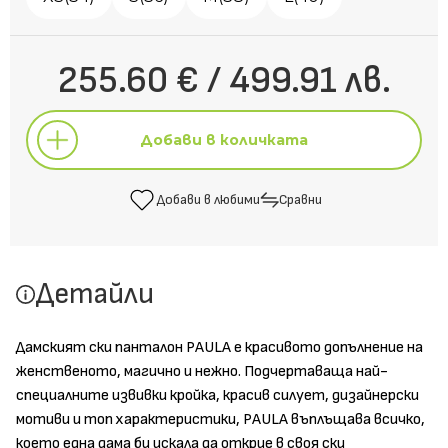
255.60 € / 499.91 лв.
Добави в количката
Добави в любими
Сравни
Добави в количката
Детайли
Добави в любими
Сравни
Дамският ски панталон PAULA е красивото допълнение на
женственото, магично и нежно. Подчертаваща най-
специалните извивки кройка, красив силует, дизайнерски
мотиви и топ характеристики, PAULA въплъщава всичко,
което една дама би искала да открие в своя ски