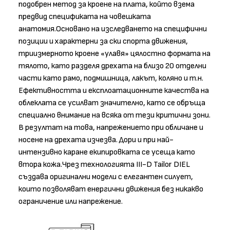
подобрен метод за кроене на плата, който взема
предвид спецификата на човешката
анатомия.Основано на изследването на специфични
позиции и характерни за ски спорта движения,
триизмерното кроене «улавя» цялостно формата на
тялото, като разделя дрехата на близо 20 отделни
части като рамо, подмишница, лакът, коляно и т.н.
Ефективността и експлоатационните качества на
облеклата се усилват значително, като се обръща
специално внимание на всяка от тези критични зони.
В резултат на това, напрежението при обличане и
носене на дрехата изчезва. Дори и при най-
интензивно каране екипировката се усеща като
втора кожа.Чрез технологията III-D Tailor DIEL
създава оригинални модели с елегантен силует,
които позволяват енергични движения без никакво
ограничение или напрежение.