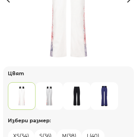
Цвят
Избери размер:
XS(34)
S(36)
M(38)
L(40)