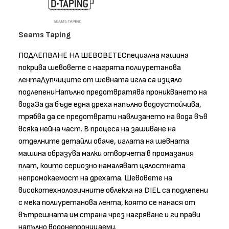
Seams Taping
ПОДЛЕПВАНЕ НА ШЕВОВЕТЕСпециална машина
покрива шевовете с нагрята полиуретанова
лентаДупчиците от шевната игла са изцяло
подлепениНапълно предотвратява проникването на
водаЗа да бъде една дреха напълно водоустойчива,
трябва да се предотврати навлизането на вода във
всяка нейна част. В процеса на зашиване на
отделните детайли обаче, иглата на шевната
машина образува малки отворчета в промазания
плат, които сериозно намаляват цялостната
непромокаемост на дрехата. Шевовете на
високотехнологичните облекла на DIEL са подлепени
с мека полиуретанова лента, която се нанася от
вътрешната им страна чрез нагряване и ги прави
напълно водонепроницаеми.