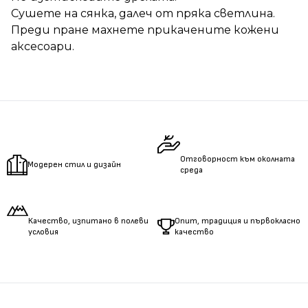
Сушете на сянка, далеч от пряка светлина.
Преди пране махнете прикачените кожени
аксесоари.
Отговорност към околната
Модерен стил и дизайн
среда
Качество, изпитано в полеви
Опит, традиция и първокласно
условия
качество