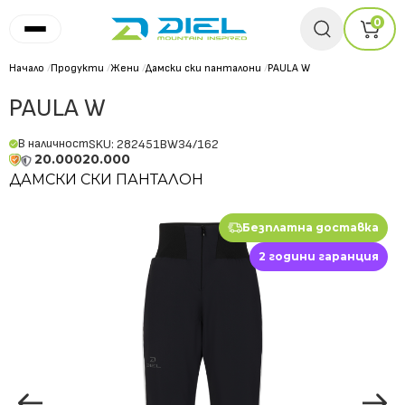
0
Начало
/
Продукти
/
Жени
/
Дамски ски панталони
/
PAULA W
PAULA W
В наличност
SKU: 282451BW34/162
20.000
20.000
ДАМСКИ СКИ ПАНТАЛОН
Безплатна доставка
2 години гаранция