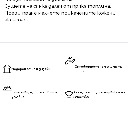
Сушете на сянка,далеч от пряка топлина.
Преди пране махнете прикачените кожени
аксесоари.
Отговорност към околната
Модерен стил и дизайн
среда
Качество, изпитано в полеви
Опит, традиция и първокласно
условия
качество