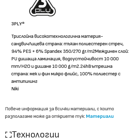
3PLY®
Трислойна високотехнологична материя-
сандвичЛицева страна: тъкан полиестерен стреч,
94% PES + 6% Spandex 350/270 gr/m2Междинен слой:
PU дишаща ламинация, водоустойчивост 10 000
mm/H2O и дишане 10 000 g/m2.24hВътрешна
страна: мек и фин микро флийс, 100% полиестер с
антипилинг
Niki
Повече информация за всички материали, с които
разполагаме може да откриете тук:
Материали
Технологии