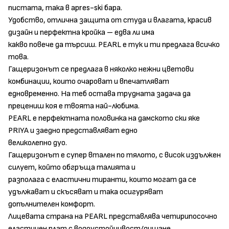
пистата, така в apres-ski бара.
Удобство, отлична защита от студа и влагата, красив
дизайн и перфектна кройка – едва ли има
какво повече да търсиш. PEARL е тук и ти предлага всичко
това.
Гащеризонът се предлага в няколко нежни цветови
комбинации, които очароват и впечатляват
едновременно. На теб остава трудната задача да
прецениш коя е твоята най-любима.
PEARL е перфектната половинка на дамското ски яке
PRIYA и заедно представляват едно
великолепно дуо.
Гащеризонът е супер втален по тялото, с висок издължен
силует, който обгръща талията и
разполага с еластични тиранти, които могат да се
удължават и скъсяват и така осигуряват
допълнителен комфорт.
Лицевата страна на PEARL представлява четирипосочно
еластичен плат с водоустойчивост/дишане