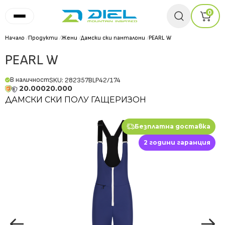
0
Начало
/
Продукти
/
Жени
/
Дамски ски панталони
/
PEARL W
PEARL W
В наличност
SKU: 282357BLP42/174
20.000
20.000
ДАМСКИ СКИ ПОЛУ ГАЩЕРИЗОН
Безплатна доставка
2 години гаранция