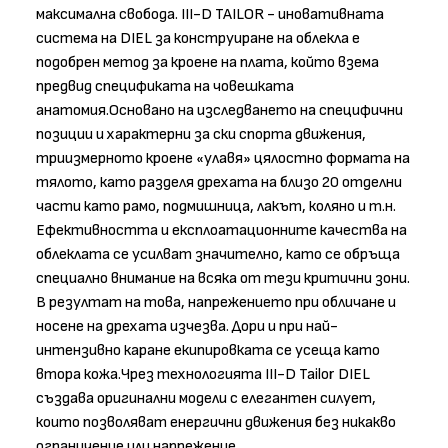
максимална свобода. III-D TAILOR - иновативната
система на DIEL за конструиране на облекла е
подобрен метод за кроене на плата, който взема
предвид спецификата на човешката
анатомия.Основано на изследването на специфични
позиции и характерни за ски спорта движения,
триизмерното кроене «улавя» цялостно формата на
тялото, като разделя дрехата на близо 20 отделни
части като рамо, подмишница, лакът, коляно и т.н.
Ефективността и експлоатационните качества на
облеклата се усилват значително, като се обръща
специално внимание на всяка от тези критични зони.
В резултат на това, напрежението при обличане и
носене на дрехата изчезва. Дори и при най-
интензивно каране екипировката се усеща като
втора кожа.Чрез технологията III-D Tailor DIEL
създава оригинални модели с елегантен силует,
които позволяват енергични движения без никакво
ограничение или напрежение.