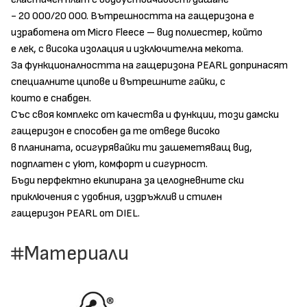
- 20 000/20 000. Вътрешността на гащеризона е
изработена от Мicro Fleece – вид полиестер, който
е лек, с висока изолация и изключителна мекота.
За функционалността на гащеризона PEARL допринасят
специалните ципове и вътрешните гайки, с
които е снабден.
Със своя комплекс от качества и функции, този дамски
гащеризон е способен да те отведе високо
в планината, осигурявайки ти зашеметяващ вид,
подплатен с уют, комфорт и сигурност.
Бъди перфектно екипирана за целодневните ски
приключения с удобния, издръжлив и стилен
гащеризон PEARL от DIEL.
Материали