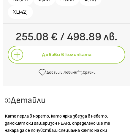
XL(42)
255.08 € / 498.89 лв.
Добави в количката
Добави в любими
Сравни
Добави в количката
Детайли
Добави в любими
Сравни
Като перла в морето, като ярка звезда в небето,
дамският ски гащеризон PEARL определено ще те
накара да се почувстваш специална както на ски