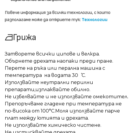
Повече информация за всички технологии, с които
разполагаме може да откриете тук:
Технологии
Грижа
Затворете всички ципове и велкра.
Обърнете дрехата наопаки преди пране.
Перете на ръка или перална машина с
температура на водата 30 ̊С.
Използвайте неутрални перилни
препарати,изплаквайте обилно.
Не избелвайте и не използвайте омекотител.
Препоръчваме гладене при температура не
по-висока от 100°C.Моля използвайте парче
плат между ютията и дрехата.
Не използвайте химическо чистене.
Не изстисквайте дрехата.