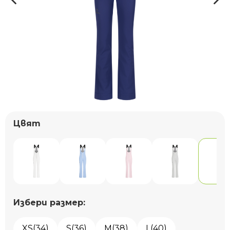
Цвят
Избери размер:
XS(34)
S(36)
M(38)
L(40)