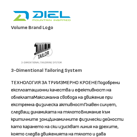
Volume Brand Logo
3-Dimentional Tailoring System
ТЕХНОЛОГИЯ ЗА ТРИИЗМЕРНО КРОЕНЕПодобрени
експлоатационни качества и ефективност на
облеклатаМаксимална свобода на движение при
екстремна физическа активностПлавен силует,
следващ динамиката на тялотоВнимание към
критичните зониДинамичните физически дейности
като карането на ски изискват линия на дрехите,
която следва движенията на тялото и дава