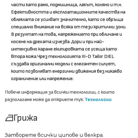
части като рамо, подмишница, лакът, коляно и т.н.
Ефективността и експлоатационните качества на
облеклата се усилват значително, като се обръща
специално внимание на всяка от тези критични зони.
В резултат на това, напрежението при обличане и
носене на дрехата изчезва. Дори и при най-
интензивно каране екипировката се усеща като
втора кожа.Чрез технологията III-D Tailor DIEL
създава оригинални модели с елегантен силует,
които позволяват енергични движения без никакво
ограничение или напрежение.
Повече информация за всички технологии, с които
разполагаме може да откриете тук:
Технологии
Грижа
Затворете всички ципове и велкра.