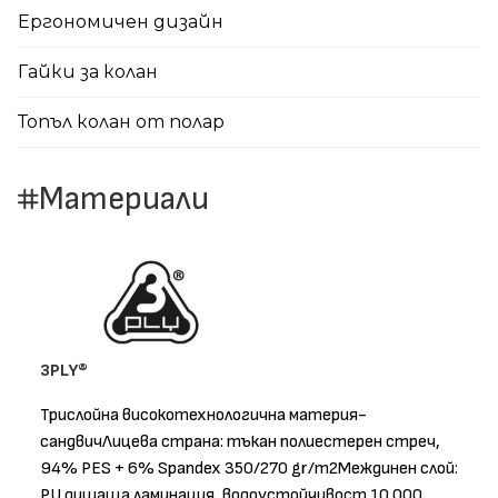
Eргономичен дизайн
Гайки за колан
Топъл колан от полар
Материали
3PLY®
Трислойна високотехнологична материя-
сандвичЛицева страна: тъкан полиестерен стреч,
94% PES + 6% Spandex 350/270 gr/m2Междинен слой:
PU дишаща ламинация, водоустойчивост 10 000