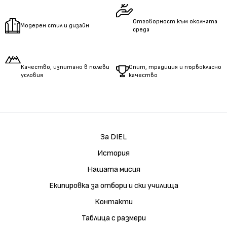
Отговорност към околната
Модерен стил и дизайн
среда
Качество, изпитано в полеви
Опит, традиция и първокласно
условия
качество
За DIEL
История
Нашата мисия
Екипировка за отбори и ски училища
Контакти
Таблица с размери