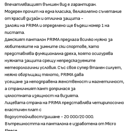
впечатляващият външен вид е гарантиран.
Модерен прочит на една класика, великолепно съчетание
от красив дизайн и отлична защита -
заложи на PRIMA и определено ще бъдеш номер 1 на
пистата.
Дамският панталон PRIMA предлага всичко нужно за
любителките на зимните ски спортове, като
представлява функционална дреха, която осигурява
нужната защита срещу непредсказуемите
метеорологични условия. Със своя супер втален силует,
нежно обгръщащ тялото, PRIMA дава
усещане за неподправена женственост и магнетичност,
а страничният кант допринася за
цялостната изящност на визията.
Лицевата страна на PRIMA представлява четирипосочно
еластичен плат с
водоустойчивост/дишане - 20 000/20 000.
Вътрешността на панталона е изработена от Мicro
Fleece