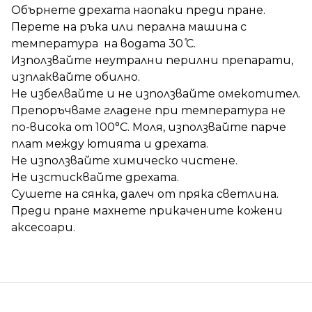
Обърнете дрехата наопаки преди пране.
Перете на ръка или перална машина с
температура на водата 30 ̊С.
Използвайте неутрални перилни препарати,
изплаквайте обилно.
Не избелвайте и не използвайте омекотител.
Препоръчваме гладене при температура не
по-висока от 100°C. Моля, използвайте парче
плат между ютията и дрехата.
Не използвайте химическо чистене.
Не изстисквайте дрехата.
Сушете на сянка, далеч от пряка светлина.
Преди пране махнете прикачените кожени
аксесоари.