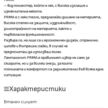
– вид полиестер, който е лек, с висока изолация и
изключителна мекота.
PRIMA е с леко тегло, предлагайки дишане на материята,
висока степен на защита, издръжливост,
дълготрайност на материята, както и
първокласна функционалност.
Разбира се, на лице са и ергономичен дизайн, странични
ципове и вътрешни гайки, в случай че
предпочиташ да използваш колан.
Панталонът PRIMA e правилният избор не само за
скиорите, но и за всички онези, за които
топлината и комфортът са задължителни във всяка една
ситуация.
Характеристики
Втален силует