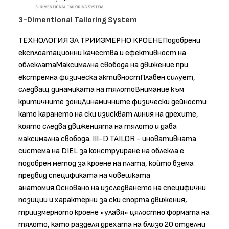
3-Dimentional Tailoring System
ТЕХНОЛОГИЯ ЗА ТРИИЗМЕРНО КРОЕНЕПодобрени
експлоатационни качества и ефективност на
облеклатаМаксимална свобода на движение при
екстремна физическа активностПлавен силует,
следващ динамиката на тялотоВнимание към
критичните зониДинамичните физически дейности
като карането на ски изискват линия на дрехите,
която следва движенията на тялото и дава
максимална свобода. III-D TAILOR - иновативната
система на DIEL за конструиране на облекла е
подобрен метод за кроене на плата, който взема
предвид спецификата на човешката
анатомия.Основано на изследването на специфични
позиции и характерни за ски спорта движения,
триизмерното кроене «улавя» цялостно формата на
тялото, като разделя дрехата на близо 20 отделни