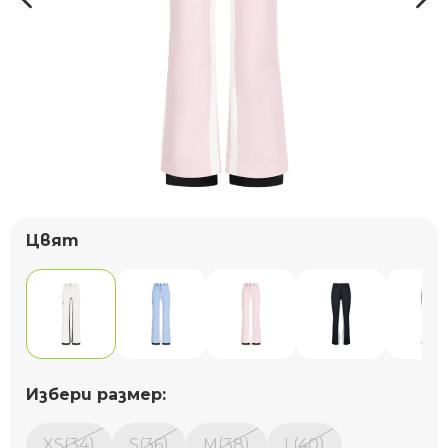
Цвят
Избери размер:
XS(34)
S(36)
M(38)
L(40)