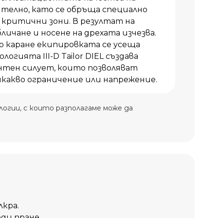
ително, като се обръща специално
 критични зони. В резултат на
ичане и носене на дрехата изчезва.
о каране екипировката се усеща
огията III-D Tailor DIEL създава
нтен силует, които позволяват
какво ограничение или напрежение.
огии, с които разполагаме може да
кра.
ди пране.