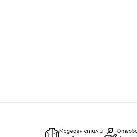
Модерен стил и
Отгов