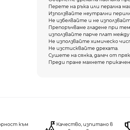
Перете на ръка или перална ма
Използвайте неутрални перилн
Не избелвайте и не използвай
Препоръчваме гладене при темп
използвайте парче плат между
Не използвайте химическо чис
Не изстисквайте дрехата.
Сушете на сянка, далеч от пряк
Преди пране махнете прикачен
орност към
Качество, изпитано в