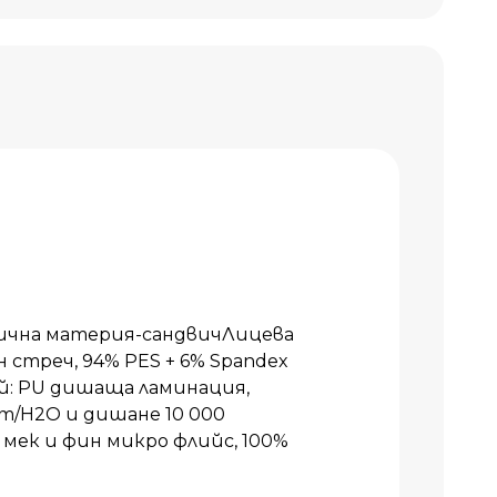
ична материя-сандвичЛицева
 стреч, 94% PES + 6% Spandex
й: PU дишаща ламинация,
m/H2O и дишане 10 000
мек и фин микро флийс, 100%