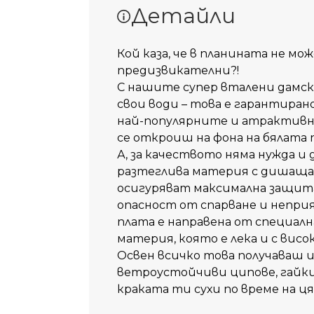
Детайли
Кой каза, че в планината не мо
предизвикателни?!
С нашите супер вталени дамск
свои води – това е гарантиран
най-популярните и атрактивни
се откроиш на фона на бялата 
А, за качеството няма нужда и
разтеглива материя с дишаща
осигуряват максимална защита 
опасност от спарване и непр
плата е направена от специал
материя, която е лека и с висо
Освен всичко това получаваш 
ветроустойчиви ципове, гайк
краката ти сухи по време на ц