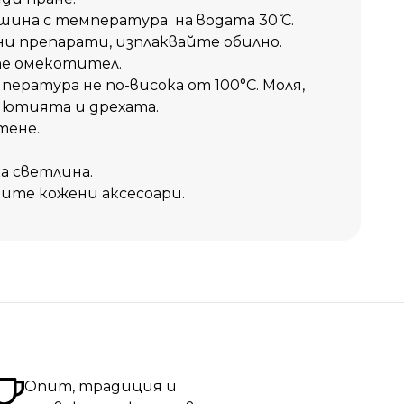
шина с температура на водата 30 ̊С.
и препарати, изплаквайте обилно.
те омекотител.
ература не по-висока от 100°C. Моля,
 ютията и дрехата.
тене.
а светлина.
ите кожени аксесоари.
Опит, традиция и