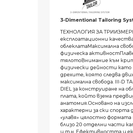
3-Dimentional Tailoring Sy
ТЕХНОЛОГИЯ ЗА ТРИИЗМЕР
експлоатационни качества
облеклатаМаксимална своб
физическа активностПлаве
тялотоВнимание към кри
физически дейности като 
дрехите, която следва дви
максимална свобода. III-D 
DIEL за конструиране на об
плата, който взема предв
анатомия.Основано на изс
характерни за ски спорта
«улавя» цялостно формата 
близо 20 отделни части ка
и т.н. Ефективността и е