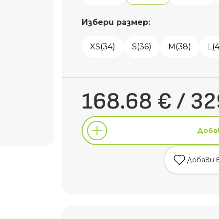
Избери размер:
XS(34)
S(36)
M(38)
L(
168.68 € / 32
Доба
Добави 
Доба
Добави 