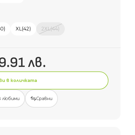
40)
XL(42)
2XL(44)
9.91 лв.
ви в количката
в любими
Сравни
ви в количката
в любими
Сравни