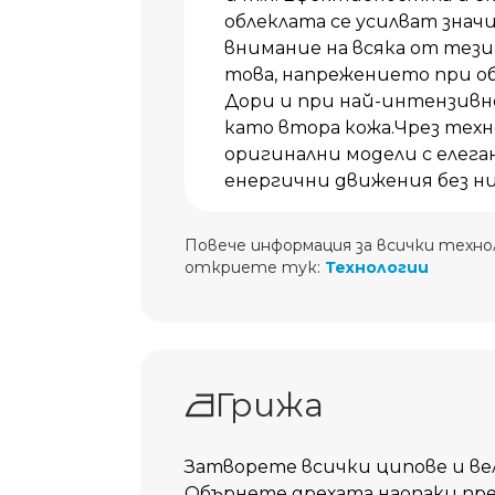
облеклата се усилват знач
внимание на всяка от тези
това, напрежението при обл
Дори и при най-интензивн
като втора кожа.Чрез технол
оригинални модели с елега
енергични движения без ни
Повече информация за всички технол
откриете тук:
Технологии
Грижа
Затворете всички ципове и вел
Обърнете дрехата наопаки пре