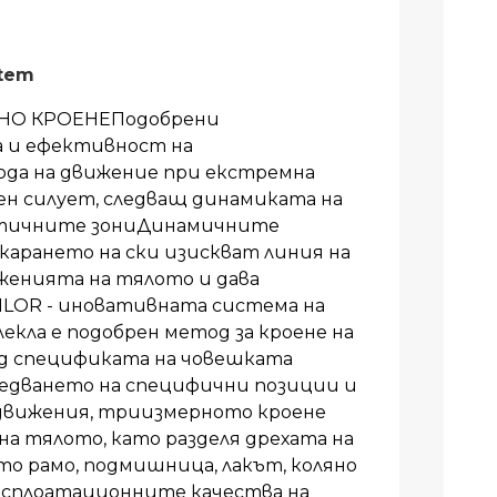
stem
НО КРОЕНЕПодобрени
 и ефективност на
ода на движение при екстремна
н силует, следващ динамиката на
тичните зониДинамичните
карането на ски изискват линия на
женията на тялото и дава
TAILOR - иновативната система на
лекла е подобрен метод за кроене на
ид спецификата на човешката
ледването на специфични позиции и
 движения, триизмерното кроене
на тялото, като разделя дрехата на
то рамо, подмишница, лакът, коляно
ксплоатационните качества на