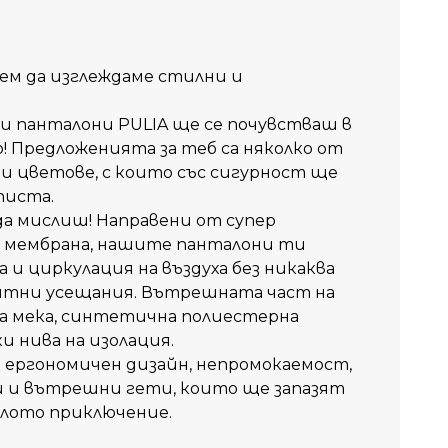
жем да изглеждаме стилни и
и панталони PULIA ще се почувстваш в
о! Предложенията за теб са няколко от
 цветове, с които със сигурност ще
писта.
 да мислиш! Направени от супер
 мембрана, нашите панталони ти
и циркулация на въздуха без никаква
иятни усещания. Вътрешната част на
на мека, синтетична полиестерна
ки нива на изолация.
и ергономичен дизайн, непромокаемост,
и и вътрешни гети, които ще запазят
ялото приключение.