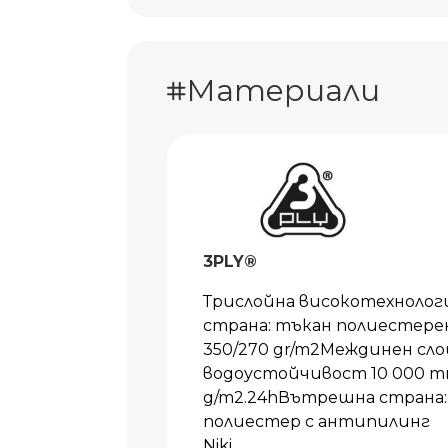
Материали
3PLY®
Трислойна високотехнолог
страна: тъкан полиестерен
350/270 gr/m2Междинен сло
водоустойчивост 10 000 m
g/m2.24hВътрешна страна: 
полиестер с антипилинг
Niki