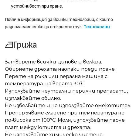
устойчивост при пране.
Повече информация за всички технологии, с които
разполагаме може да откриете тук:
Технологии
Грижа
Затворете всички ципове и велкра.
Обърнете дрехата наопаки преди пране.
Перете на ръка или перална машина с
температура на водата 30 ̊С.
Използвайте неутрални перилни препарати,
изплаквайте обилно.
Не избелвайте и не използвайте омекотител.
Препоръчваме гладене при температура не
по-висока от 100°C. Моля, използвайте парче
плат между ютията и дрехата.
Не използвайте химическо чистене.