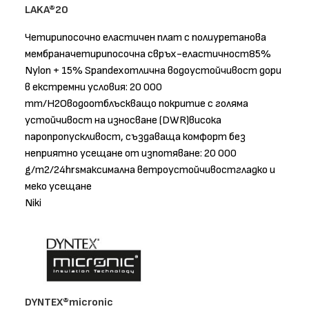
LAKA®20
Четирипосочно еластичен плат с полиуретанова
мембраначетирипосочна свръх-еластичност85%
Nylon + 15% Spandexотлична водоустойчивост дори
в екстремни условия: 20 000
mm/H2Oводоотблъскващо покритие с голяма
устойчивост на износване (DWR)висока
паропропускливост, създаваща комфорт без
неприятно усещане от изпотяване: 20 000
g/m2/24hrsмаксимална ветроустойчивостгладко и
меко усещане
Niki
DYNTEX®micronic