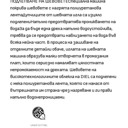
ПОДЛЕПВАНЕ НА ШЕВОВЕТЕСпециална машина
покрива шевовете с нагрята полиуретанова
лентаДупчиците от шевната игла са изцяло
подлепениНапълно предотвратява проникването на
водаЗа да бъде една дреха напълно водоустойчива,
трябва да се предотврати навлизането на вода във
всяка нейна част. В процеса на зашиване на
отделните детайли обаче, иглата на шевната
машина образува малки отворчета в промазания
плат, които сериозно намаляват цялостната
непромокаемост на дрехата. Шевовете на
високотехнологичните облекла на DIEL са подлепени
с мека полиуретанова лента, която се нанася от
вътрешната им страна чрез нагряване и ги прави
напълно водонепроницаеми.