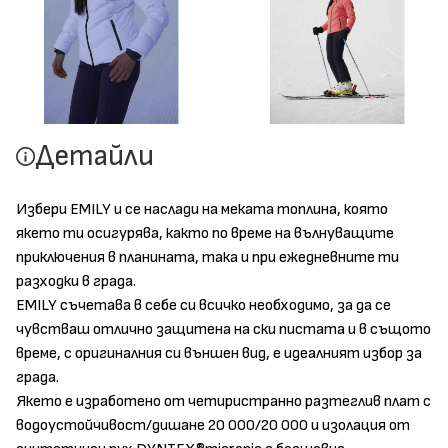
Детайли
Избери EMILY и се наслади на меката топлина, която
якето ти осигурява, както по време на вълнуващите
приключения в планината, така и при ежедневните ти
разходки в града.
EMILY съчетава в себе си всичко необходимо, за да се
чувстваш отлично защитена на ски пистата и в същото
време, с оригиналния си външен вид, е идеалният избор за
града.
Якето е изработено от четиристранно разтеглив плат с
водоустойчивост/дишане 20 000/20 000 и изолация от