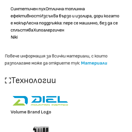
Синтетичен пухОтлична топлинна
ефективностИзсъхва бързо и изолира, дори когато
е мокърЛесна поддръжка: пере се машинно, без да се
сплъстяваХипоалергичен
Niki
Повече информация за всички материали, с които
разполагаме може да откриете тук:
Материали
Технологии
Volume Brand Logo