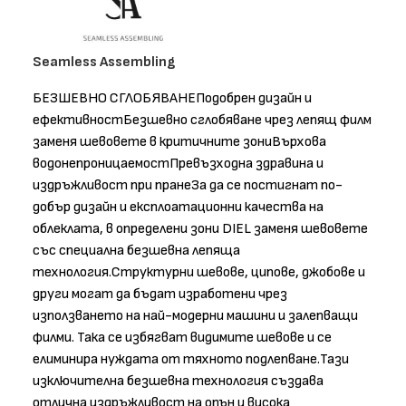
Seamless Assembling
БЕЗШЕВНО СГЛОБЯВАНЕПодобрен дизайн и
ефективностБезшевно сглобяване чрез лепящ филм
заменя шевовете в критичните зониВърхова
водонепроницаемостПревъзходна здравина и
издръжливост при пранеЗа да се постигнат по-
добър дизайн и експлоатационни качества на
облеклата, в определени зони DIEL заменя шевовете
със специална безшевна лепяща
технология.Структурни шевове, ципове, джобове и
други могат да бъдат изработени чрез
използването на най-модерни машини и залепващи
филми. Така се избягват видимите шевове и се
елиминира нуждата от тяхното подлепване.Тази
изключителна безшевна технология създава
отлична издръжливост на опън и висока