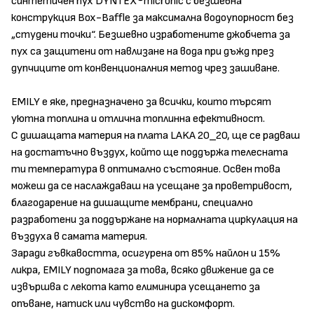
синтетичен пух DYNTEX®micronic с безшевна
конструкция Box-Baffle за максимална водоупорност без
„студени точки“. Безшевно изработените джобчета за
пух са защитени от навлизане на вода при дъжд през
дупчиците от конвенционалния метод чрез зашиване.
EMILY е яке, предназначено за всички, които търсят
уютна топлина и отлична топлинна ефективност.
С дишащата материя на плата LAKA 20_20, ще се радваш
на достатъчно въздух, който ще поддържа телесната
ти температура в оптимално състояние. Освен това
можеш да се наслаждаваш на усещане за проветривост,
благодарение на дишащите мембрани, специално
разработени за поддържане на нормалната циркулация на
въздуха в самата материя.
Заради гъвкавостта, осигурена от 85% найлон и 15%
ликра, EMILY подпомага за това, всяко движение да се
извършва с лекота като елиминира усещането за
опъване, натиск или чувство на дискомфорт.