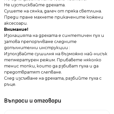
Не изстисквайте дрехата.
Сушете на сянка, далеч от пряка светлина.
Преди пране махнете прикачените кожени
аксесоари.
Вниманиe!
Изолацията на дрехата е синтетичен пух и
затова препоръчваме следните
допълнителни инструкции :
Използвайте сушилня на възможно най-нисък
тепмературен режим. Прибавете няколко
тенис топки, които да рзбиват пуха и да
предотвратят слепване.
След изсъхване на дрехата, разбийте пуха с
ръце.
Въпроси и отговори