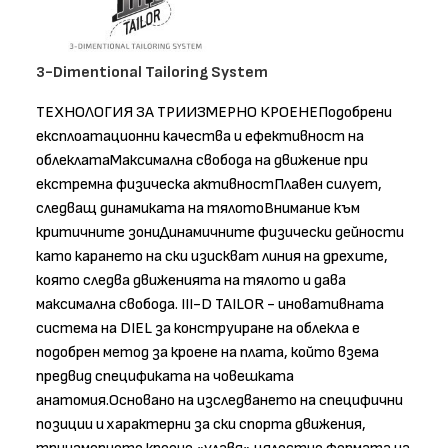
3-Dimentional Tailoring System
ТЕХНОЛОГИЯ ЗА ТРИИЗМЕРНО КРОЕНЕПодобрени
експлоатационни качества и ефективност на
облеклатаМаксимална свобода на движение при
екстремна физическа активностПлавен силует,
следващ динамиката на тялотоВнимание към
критичните зониДинамичните физически дейности
като карането на ски изискват линия на дрехите,
която следва движенията на тялото и дава
максимална свобода. III-D TAILOR - иновативната
система на DIEL за конструиране на облекла е
подобрен метод за кроене на плата, който взема
предвид спецификата на човешката
анатомия.Основано на изследването на специфични
позиции и характерни за ски спорта движения,