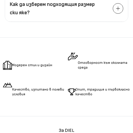
Как да изберем подходящия размер
ски яке?
Измерете
обиколката
на гърдите.
Измерете
обиколката
на талията.
Измерете
дължината
на ръцете.
Отговорност към околната
Модерен стил и дизайн
среда
Качество, изпитано в полеви
Опит, традиция и първокласно
условия
качество
За DIEL