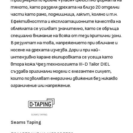
триизмерното кроене «улавя» цялостно формата на
тялото, като разделя дрехата на близо 20 отделни
части като рамо, подмишница, лакът, коляно и т.н.
Ефективността и експлоатационните качества на
облеклата се усилват значително, като се обръща
специално внимание на всяка от тези критични зони.
В резултат на това, напрежението при обличане и
носене на дрехата изчезва. Дори и при най-
интензивно каране екипировката се усеща като
втора кожа.Чрез технологията III-D Tailor DIEL
създава оригинални модели с елегантен силует,
които позволяват енергични движения без никакво
ограничение или напрежение.
Seams Taping