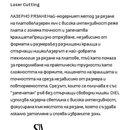
Laser Cutting
ЛАЗЕРНО РЯЗАНЕНай-модерният метод за рязане
на платовеЛазерен лъч с висока интензивност реже
плата с голяма точност и запечатва
краищатаПрецизно отрязване, независимо от
формата и размераБез разнищени краища и
стърчащи нишкиЛазерът е най-добрата
технология за рязане на платове, тъй като помага
за преодоляване на практически трудности като
сложността на формите, нищенето на краищата и
точността на среза независимо от размера и
повторяемостта. Срезът, които се получава е със
”запечатан” ръб без стърчащи свободни нишки. DIEL
използва лазерна светлина с висока интензивност,
фокусирана към мястото на рязане, която създава
локално затопляне и споява избраните зони.