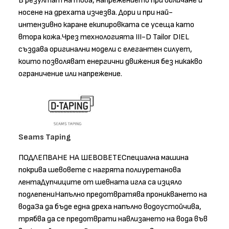
В резултат на това, напрежението при обличане и
носене на дрехата изчезва. Дори и при най-
интензивно каране екипировката се усеща като
втора кожа.Чрез технологията III-D Tailor DIEL
създава оригинални модели с елегантен силует,
които позволяват енергични движения без никакво
ограничение или напрежение.
Seams Taping
ПОДЛЕПВАНЕ НА ШЕВОВЕТЕСпециална машина
покрива шевовете с нагрята полиуретанова
лентаДупчиците от шевната игла са изцяло
подлепениНапълно предотвратява проникването на
водаЗа да бъде една дреха напълно водоустойчива,
трябва да се предотврати навлизането на вода във