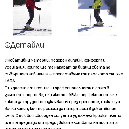
Детайли
Иновативни материи, модерен дизайн, комфорт и
усещания, които ще те накарат да видиш света по
съвършено нов начин – представяме ти дамското ски яке
LARA.
Създадено от истински професионалисти с опит в
зимните спортове, ски якето LARA е перфектното яке
както за трудните изкачвания през преспите, така и за
всяка линия, която решиш да начертаеш в девствения
сняг. Със своя свободен силует и удължена кройка, якето
ще те предпази от предизвикателствата на пистата