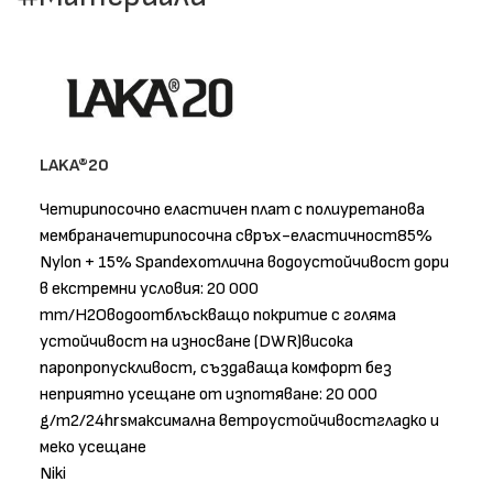
LAKA®20
Четирипосочно еластичен плат с полиуретанова
мембраначетирипосочна свръх-еластичност85%
Nylon + 15% Spandexотлична водоустойчивост дори
в екстремни условия: 20 000
mm/H2Oводоотблъскващо покритие с голяма
устойчивост на износване (DWR)висока
паропропускливост, създаваща комфорт без
неприятно усещане от изпотяване: 20 000
g/m2/24hrsмаксимална ветроустойчивостгладко и
меко усещане
Niki