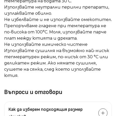
температура на водата 30 ̊С.
Използвайте неутрални перилни препарати,
изплаквайте обилно.
Не избелвайте и не използвайте омекотител.
Препоръчваме гладене при температура не
по-висока от 100°C. Моля, използвайте парче
плат между ютията и дрехата.
Не използвайте химическо чистене
Използвайте сушилня на възможно най-нисък
тепмературен режим, по-нисък от 30 °C или
деликатен режим. Ако нямате сушилня,
сушете на сянка, след което използвайте
ютия.
Въпроси и отговори
Как да изберем подходящия размер