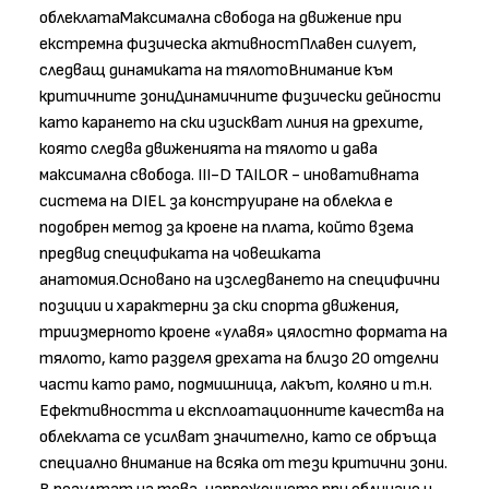
облеклатаМаксимална свобода на движение при
екстремна физическа активностПлавен силует,
следващ динамиката на тялотоВнимание към
критичните зониДинамичните физически дейности
като карането на ски изискват линия на дрехите,
която следва движенията на тялото и дава
максимална свобода. III-D TAILOR - иновативната
система на DIEL за конструиране на облекла е
подобрен метод за кроене на плата, който взема
предвид спецификата на човешката
анатомия.Основано на изследването на специфични
позиции и характерни за ски спорта движения,
триизмерното кроене «улавя» цялостно формата на
тялото, като разделя дрехата на близо 20 отделни
части като рамо, подмишница, лакът, коляно и т.н.
Ефективността и експлоатационните качества на
облеклата се усилват значително, като се обръща
специално внимание на всяка от тези критични зони.