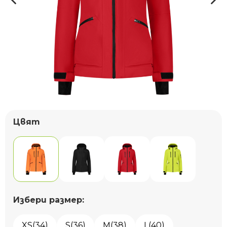
Цвят
Избери размер:
XS(34)
S(36)
M(38)
L(40)