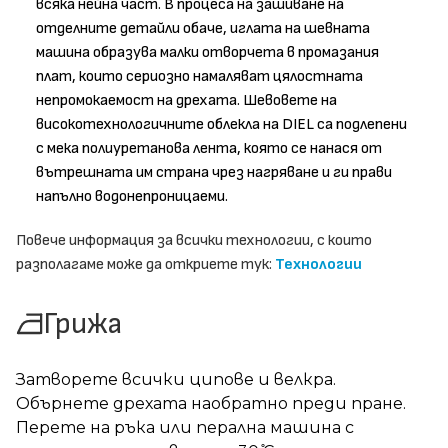
всяка нейна част. В процеса на зашиване на
отделните детайли обаче, иглата на шевната
машина образува малки отворчета в промазания
плат, които сериозно намаляват цялостната
непромокаемост на дрехата. Шевовете на
високотехнологичните облекла на DIEL са подлепени
с мека полиуретанова лента, която се нанася от
вътрешната им страна чрез нагряване и ги прави
напълно водонепроницаеми.
Повече информация за всички технологии, с които
разполагаме може да откриете тук:
Технологии
Грижа
Затворете всички ципове и велкра.
Обърнете дрехата наобратно преди пране.
Перете на ръка или перална машина с