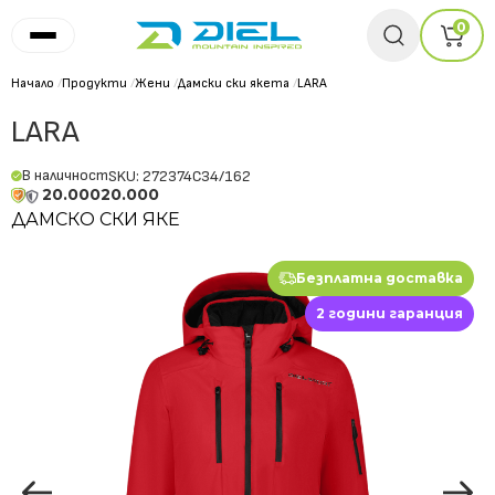
0
Начало
/
Продукти
/
Жени
/
Дамски ски якета
/
LARA
LARA
В наличност
SKU: 272374C34/162
20.000
20.000
ДАМСКО СКИ ЯКЕ
Безплатна доставка
2 години гаранция