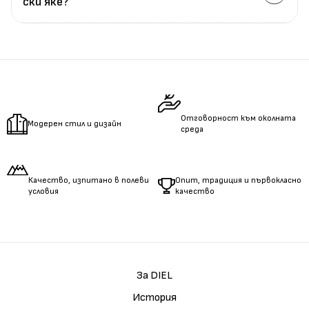
ски яке?
Измерете
обиколката
на гърдите.
Измерете
обиколката
на талията.
Измерете
дължината
на ръцете.
Отговорност към околната
Модерен стил и дизайн
среда
Качество, изпитано в полеви
Опит, традиция и първокласно
условия
качество
За DIEL
История