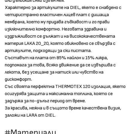
или дълбокия сняг извън нея.
Характерно за артикулите на DIEL, якето е снабдено с
четиристранно еластичен лицев плат с дишаща
мембрана, което му придава гъвкавост и го прави
изключително комфортно. Неговата здравина и
издръжливост се дължат и на висококачествената
материя LAKA 20_20, която обикновено се свързва с
артикулите, подходящи за ски пистата.
Съставът на плата от 85% найлон и 15% ликра,
подпомага за това, всяко движение да се извършва с
лекота, без усещане за натиск или чувство на
дискомфорт.
Със своята перфектна THERMOTEX 120 изолация, якето
осигурява защита и максимална топлина, която се
задържа за по-дълъг период от време.
За красива, нежна и в същото време качествена визия,
заложи на LARA от DIEL.
Материали