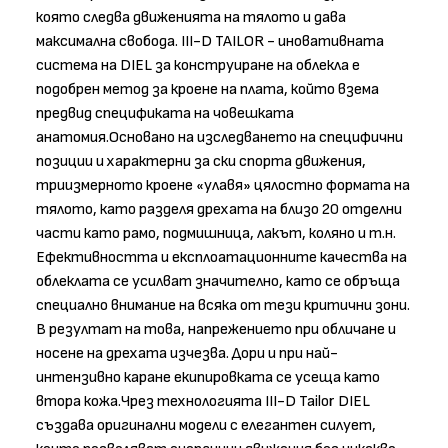
която следва движенията на тялото и дава
максимална свобода. III-D TAILOR - иновативната
система на DIEL за конструиране на облекла е
подобрен метод за кроене на плата, който взема
предвид спецификата на човешката
анатомия.Основано на изследването на специфични
позиции и характерни за ски спорта движения,
триизмерното кроене «улавя» цялостно формата на
тялото, като разделя дрехата на близо 20 отделни
части като рамо, подмишница, лакът, коляно и т.н.
Ефективността и експлоатационните качества на
облеклата се усилват значително, като се обръща
специално внимание на всяка от тези критични зони.
В резултат на това, напрежението при обличане и
носене на дрехата изчезва. Дори и при най-
интензивно каране екипировката се усеща като
втора кожа.Чрез технологията III-D Tailor DIEL
създава оригинални модели с елегантен силует,