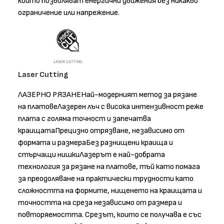
които позволяват енергични движения без никакво
ограничение или напрежение.
Laser Cutting
ЛАЗЕРНО РЯЗАНЕНай-модерният метод за рязане
на платовеЛазерен лъч с висока интензивност реже
плата с голяма точност и запечатва
краищатаПрецизно отрязване, независимо от
формата и размераБез разнищени краища и
стърчащи нишкиЛазерът е най-добрата
технология за рязане на платове, тъй като помага
за преодоляване на практически трудности като
сложността на формите, нищенето на краищата и
точността на среза независимо от размера и
повторяемостта. Срезът, които се получава е със