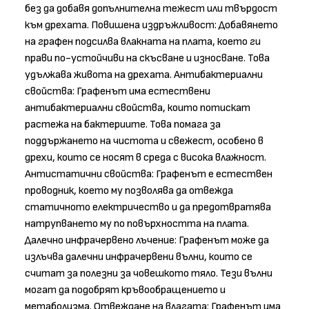
без да добавя допълнителна тежест или твърдост
към дрехата. Повишена издръжливост: Добавянето
на графен подсилва влакната на плата, което ги
прави по-устойчиви на скъсване и износване. Това
удължава живота на дрехата. Антибактериални
свойства: Графенът има естествени
антибактериални свойства, които потискат
растежа на бактериите. Това помага за
поддържането на чистота и свежест, особено в
дрехи, които се носят в среда с висока влажност.
Антистатични свойства: Графенът е естествен
проводник, което му позволява да отвежда
статичното електричество и да предотвратява
натрупването му по повърхността на плата.
Далечно инфрачервено лъчение: Графенът може да
излъчва далечни инфрачервени вълни, които се
считат за полезни за човешкото тяло. Тези вълни
могат да подобрят кръвообращението и
метаболизма. Отвеждане на влагата: Графенът има