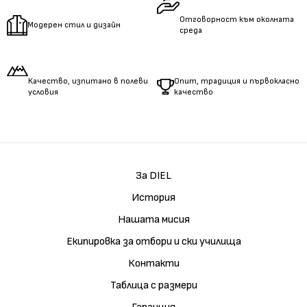
Отговорност към околната
Модерен стил и дизайн
среда
Качество, изпитано в полеви
Опит, традиция и първокласно
условия
качество
За DIEL
История
Нашата мисия
Екипировка за отбори и ски училища
Контакти
Таблица с размери