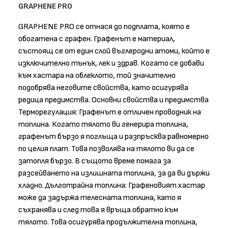
GRAPHENE PRO
GRAPHENE PRO се отнася до подплата, която е
обогатена с графен. Графенът е материал,
състоящ се от един слой въглеродни атоми, който е
изключително тънък, лек и здрав. Когато се добави
към хастара на облеклото, той значително
подобрява неговите свойства, като осигурява
редица предимства. Основни свойства и предимства
Терморегулация: Графенът е отличен проводник на
топлина. Когато тялото ви генерира топлина,
графенът бързо я поглъща и разпръсква равномерно
по целия плат. Това позволява на тялото ви да се
затопля бързо. В същото време помага за
разсейването на излишната топлина, за да ви държи
хладно. Дълготрайна топлина: Графеновият хастар
може да задържа телесната топлина, като я
съхранява и след това я връща обратно към
тялото. Това осигурява продължителна топлина,