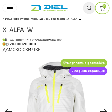
0
Начало
/
Продукти
/
Жени
/
Дамски ски якета
/
X-ALFA-W
X-ALFA-W
В наличност
SKU: 272563ABW34/162
20.000
20.000
ДАМСКО СКИ ЯКЕ
Безплатна доставка
2 години гаранция