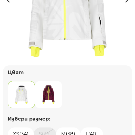
Цвят
Избери размер:
XS(34)
S(36)
M(38)
L(40)