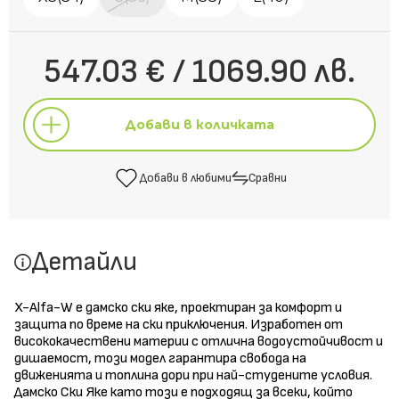
547.03 € / 1069.90 лв.
Добави в количката
Добави в любими
Сравни
Добави в количката
Детайли
Добави в любими
Сравни
X-Alfa-W е дамско ски яке, проектиран за комфорт и
защита по време на ски приключения. Изработен от
висококачествени материи с отлична водоустойчивост и
дишаемост, този модел гарантира свобода на
движенията и топлина дори при най-студените условия.
Дамско Ски Яке като този е подходящ за всеки, който