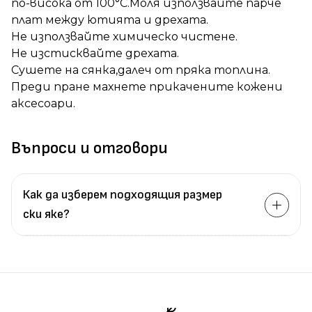
по-висока от 100°C.Моля използвайте парче
плат между ютията и дрехата.
Не използвайте химическо чистене.
Не изстисквайте дрехата.
Сушете на сянка,далеч от пряка топлина.
Преди пране махнете прикачените кожени
аксесоари.
Въпроси и отговори
Как да изберем подходящия размер
ски яке?
Измерете
обиколката
на гърдите.
Измерете
обиколката
на талията.
Измерете
дължината
на ръцете.