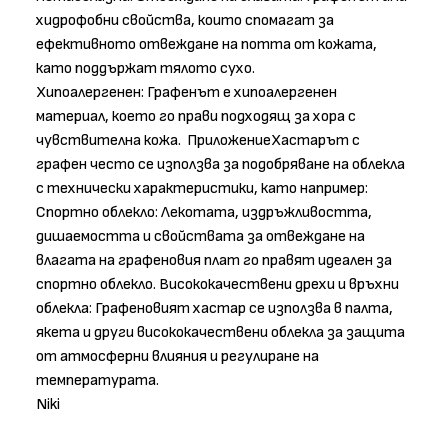
хидрофобни свойства, които спомагат за
ефективното отвеждане на потта от кожата,
като поддържат тялото сухо.
Хипоалергенен: Графенът е хипоалергенен
материал, което го прави подходящ за хора с
чувствителна кожа. ПриложениеХастарът с
графен често се използва за подобряване на облекла
с технически характеристики, като например:
Спортно облекло: Лекотата, издръжливостта,
дишаемостта и свойствата за отвеждане на
влагата на графеновия плат го правят идеален за
спортно облекло. Висококачествени дрехи и връхни
облекла: Графеновият хастар се използва в палта,
якета и други висококачествени облекла за защита
от атмосферни влияния и регулиране на
температурата.
Niki