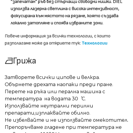
”запечатан” ръб без стърчащи свободни нишки. DIEL
използва лазерна светлина с висока интензивност,
фокусирана към мястото на рязане, която създава
локално затопляне и споява избраните зони.
Повече информация за всички технологии, с които
разполагаме може да откриете тук:
Технологии
Грижа
Затворете всички ципове и велкра.
Обърнете дрехата наопаки преди пране.
Перете на ръка или перална машина с
температура на водата 30 ̊С.
Използвайте неутрални перилни
препарати,изплаквайте обилно.
Не избелвайте и не използвайте омекотител.
Препоръчваме гладене при температура не