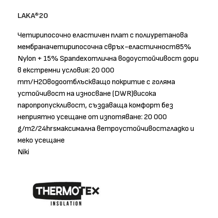
LAKA®20
Четирипосочно еластичен плат с полиуретанова
мембраначетирипосочна свръх-еластичност85%
Nylon + 15% Spandexотлична водоустойчивост дори
в екстремни условия: 20 000
mm/H2Oводоотблъскващо покритие с голяма
устойчивост на износване (DWR)висока
паропропускливост, създаваща комфорт без
неприятно усещане от изпотяване: 20 000
g/m2/24hrsмаксимална ветроустойчивостгладко и
меко усещане
Niki