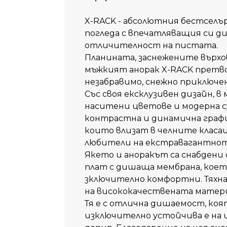
X-RACK - абсолютния бестселъ
погледа с впечатляващия си д
отличителност на пистата.
Планината, заснежените върхо
мъжкият анорак X-RACK претво
незабравимо, снежно приключе
Със своя ексклузивен дизайн, 
наситени цветове и модерна с
контрастна и динамична графи
които влизат в челните класац
любители на екстравагантнот
Якето и аноракът са снабдени
плат с дишаща мембрана, коет
зключително комфортни. Тяхна
на висококачествената матери
Тя е с отлична дишаемост, коя
изключително устойчива е на из