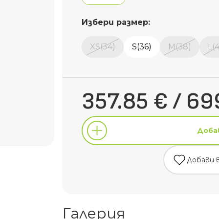
Избери размер:
XS(34)
S(36)
M(38)
L(
357.85 € / 69
Доба
Добави 
Доба
Галерия
Добави 