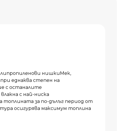
олипропиленови нишкиМек,
 при еднаква степен на
ие с останалите
влакна с най-ниска
топлината за по-дълъг период от
тура осигурява максимум топлина