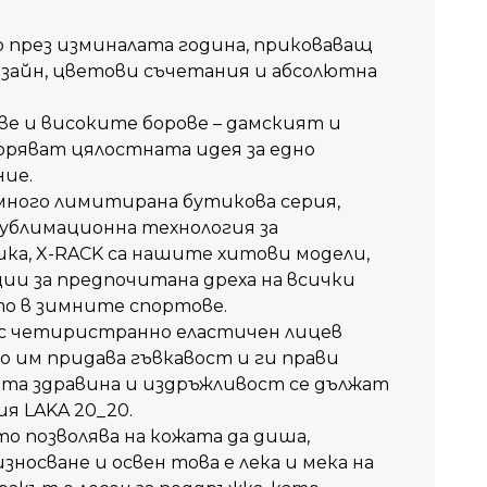
р през изминалата година, приковаващ
изайн, цветови съчетания и абсолютна
ве и високите борове – дамският и
ряват цялостната идея за едно
ние.
в много лимитирана бутикова серия,
ублимационна технология за
ка, X-RACK са нашите хитови модели,
ии за предпочитана дреха на всички
о в зимните спортове.
 с четиристранно еластичен лицев
о им придава гъвкавост и ги прави
та здравина и издръжливост се дължат
я LAKA 20_20.
то позволява на кожата да диша,
носване и освен това е лека и мека на