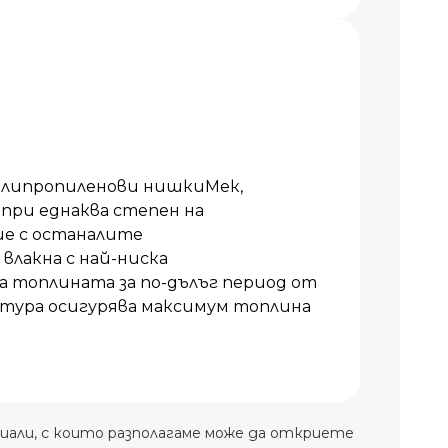
олипропиленови нишкиМек,
 при еднаква степен на
ие с останалите
влакна с най-ниска
топлината за по-дълъг период от
тура осигурява максимум топлина
иали, с които разполагаме може да откриете