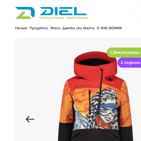
Начало
/
Продукти
/
Жени
/
Дамски ски якета
/
X-RAK WOMAN
Безплатна
2 години