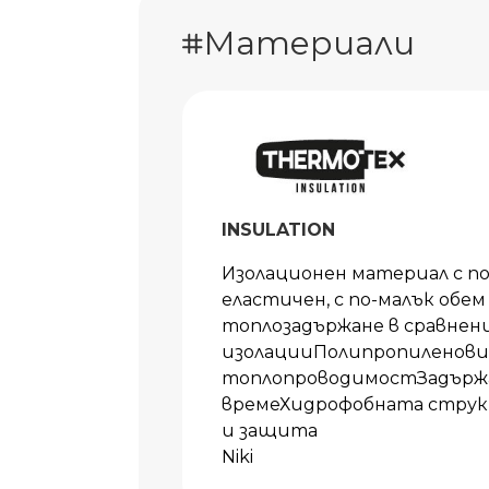
Материали
INSULATION
Изолационен материал с п
еластичен, с по-малък обем
топлозадържане в сравнен
изолацииПолипропиленови 
топлопроводимостЗадържа 
времеХидрофобната струк
и защита
Niki