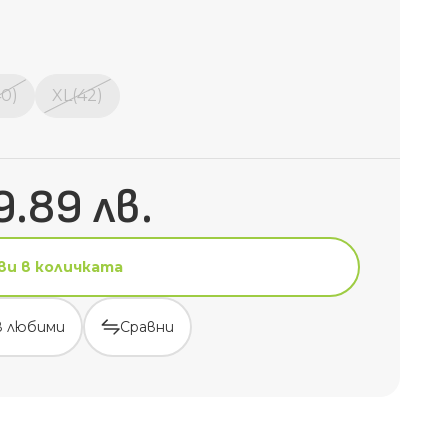
40)
XL(42)
9.89 лв.
ви в количката
в любими
Сравни
ви в количката
в любими
Сравни