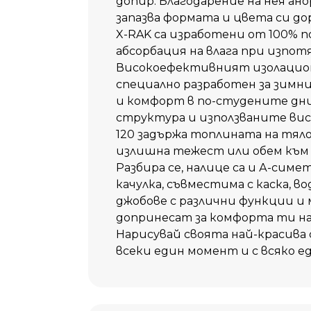
допир. Благодарение на нея ано
запазва формата и цвета си до
X-RAK са изработени от 100% 
абсорбация на влага при изпотя
Високоефективният изолацион
специално разработен за зимни
и комфорт в по-студените дни
структура и използваните ви
120 задържа топлината на тяло
излишна тежест или обем към 
Разбира се, налице са и А-симе
качулка, съвместима с каска, 
джобове с различни функции и 
допринесат за комфорта ти н
Нарисувай своята най-красива с
всеки един момент и с всяко е