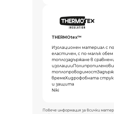
THERMOtex™
Изолационен материал с п
еластичен, с по-малък обем
топлозадържане в сравнен
изолацииПолипропиленови 
топлопроводимостЗадържа 
времеХидрофобната струк
и защита
Niki
Повече информация за всички матер