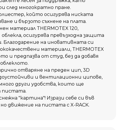
ракът е лесен за поддръжка, като
ри след многократно пране.
полиестер, който осигурява ниската
ване и бързото съхнене на плата.
ен материал THERMOTEX 120,
 облекла, осигурява превъзходна защита
. Благодарение на иновативната си
сококачествени материали, THERMOTEX
то и предпазва от студ, без да добавя
облеклото.
трично отваряне на преден цип, 3D
водоустойчиви и вентилационни ципове,
много други удобства, които ще
а пистата.
нежна "картина"! Изрази себе си във
дно движение на пистата с X-RACK.