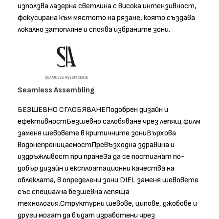
използва лазерна светлина с висока интензивност,
фокусирана към мястото на рязане, която създава
локално затопляне и споява избраните зони.
Seamless Assembling
БЕЗШЕВНО СГЛОБЯВАНЕПодобрен дизайн и
ефективностБезшевно сглобяване чрез лепящ филм
заменя шевовете в критичните зониВърхова
водонепроницаемостПревъзходна здравина и
издръжливост при пранеЗа да се постигнат по-
добър дизайн и експлоатационни качества на
облеклата, в определени зони DIEL заменя шевовете
със специална безшевна лепяща
технология.Структурни шевове, ципове, джобове и
други могат да бъдат изработени чрез