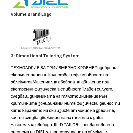
Volume Brand Logo
3-Dimentional Tailoring System
ТЕХНОЛОГИЯ ЗА ТРИИЗМЕРНО КРОЕНЕПодобрени
експлоатационни качества и ефективност на
облеклатаМаксимална свобода на движение при
екстремна физическа активностПлавен силует,
следващ динамиката на тялотоВнимание към
критичните зониДинамичните физически дейности
като карането на ски изискват линия на дрехите,
която следва движенията на тялото и дава
максимална свобода. III-D TAILOR - иновативната
система на DIEL за конструиране на облекла е