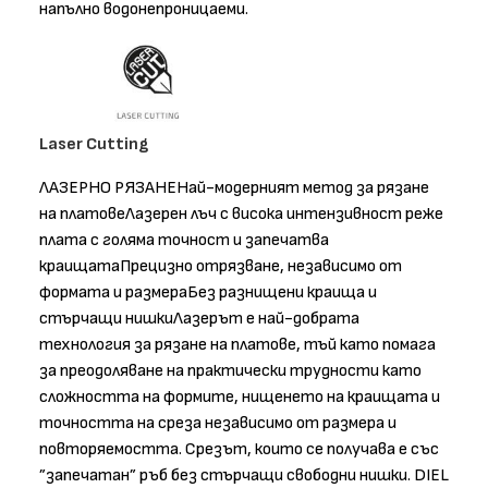
напълно водонепроницаеми.
Laser Cutting
ЛАЗЕРНО РЯЗАНЕНай-модерният метод за рязане
на платовеЛазерен лъч с висока интензивност реже
плата с голяма точност и запечатва
краищатаПрецизно отрязване, независимо от
формата и размераБез разнищени краища и
стърчащи нишкиЛазерът е най-добрата
технология за рязане на платове, тъй като помага
за преодоляване на практически трудности като
сложността на формите, нищенето на краищата и
точността на среза независимо от размера и
повторяемостта. Срезът, които се получава е със
”запечатан” ръб без стърчащи свободни нишки. DIEL