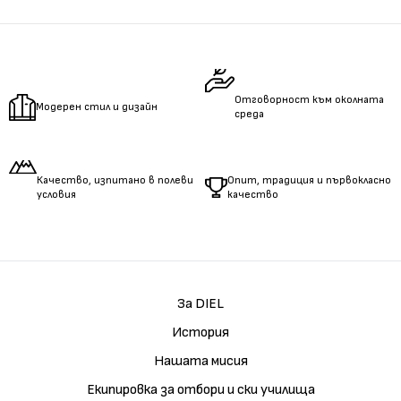
Измерете
обиколката
на гърдите.
Измерете
обиколката
на талията.
Измерете
дължината
на ръцете.
Отговорност към околната
Модерен стил и дизайн
среда
Качество, изпитано в полеви
Опит, традиция и първокласно
условия
качество
За DIEL
История
Нашата мисия
Екипировка за отбори и ски училища