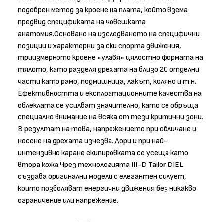
подобрен метод за кроене на плата, който взема
предвид спецификата на човешката
анатомия.Основано на изследването на специфични
позиции и характерни за ски спорта движения,
триизмерното кроене «улавя» цялостно формата на
тялото, като разделя дрехата на близо 20 отделни
части като рамо, подмишница, лакът, коляно и т.н.
Ефективността и експлоатационните качества на
облеклата се усилват значително, като се обръща
специално внимание на всяка от тези критични зони.
В резултат на това, напрежението при обличане и
носене на дрехата изчезва. Дори и при най-
интензивно каране екипировката се усеща като
втора кожа.Чрез технологията III-D Tailor DIEL
създава оригинални модели с елегантен силует,
които позволяват енергични движения без никакво
ограничение или напрежение.