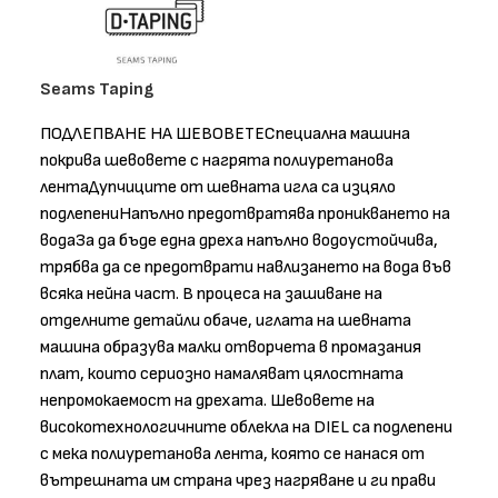
Seams Taping
ПОДЛЕПВАНЕ НА ШЕВОВЕТЕСпециална машина
покрива шевовете с нагрята полиуретанова
лентаДупчиците от шевната игла са изцяло
подлепениНапълно предотвратява проникването на
водаЗа да бъде една дреха напълно водоустойчива,
трябва да се предотврати навлизането на вода във
всяка нейна част. В процеса на зашиване на
отделните детайли обаче, иглата на шевната
машина образува малки отворчета в промазания
плат, които сериозно намаляват цялостната
непромокаемост на дрехата. Шевовете на
високотехнологичните облекла на DIEL са подлепени
с мека полиуретанова лента, която се нанася от
вътрешната им страна чрез нагряване и ги прави