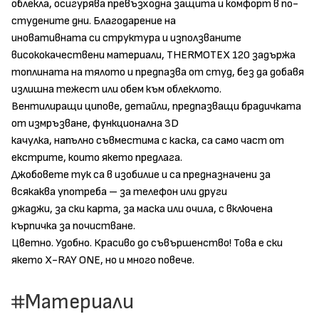
облекла, осигурява превъзходна защита и комфорт в по-
студените дни. Благодарение на
иновативната си структура и използваните
висококачествени материали, THERMOTEX 120 задържа
топлината на тялото и предпазва от студ, без да добавя
излишна тежест или обем към облеклото.
Вентилиращи ципове, детайли, предпазващи брадичката
от измръзване, функционална 3D
качулка, напълно съвместима с каска, са само част от
екстрите, които якето предлага.
Джобовете тук са в изобилие и са предназначени за
всякаква употреба – за телефон или други
джаджи, за ски карта, за маска или очила, с включена
кърпичка за почистване.
Цветно. Удобно. Красиво до съвършенство! Това е ски
якето Х-RAY ONE, но и много повече.
Материали