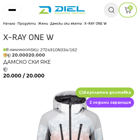
0
Начало
/
Продукти
/
Жени
/
Дамски ски якета
/
X-RAY ONE W
X-RAY ONE W
В наличност
SKU: 272491ON334/162
20.000
20.000
ДАМСКО СКИ ЯКЕ
20.000 / 20.000
Безплатна доставка
2 години гаранция