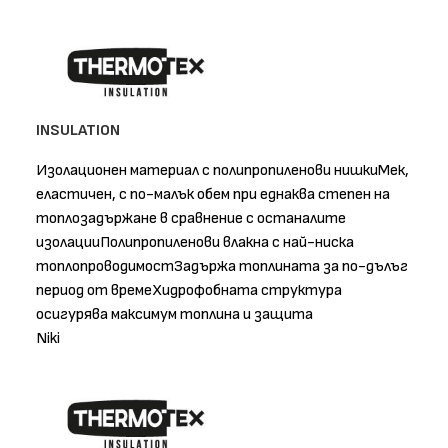
INSULATION
Изолационен материал с полипропиленови нишкиМек,
еластичен, с по-малък обем при еднаква степен на
топлозадържане в сравнение с останалите
изолацииПолипропиленови влакна с най-ниска
топлопроводимостЗадържа топлината за по-дълъг
период от времеХидрофобната структура
осигурява максимум топлина и защита
Niki