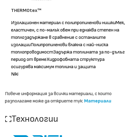
THERMOtex™
Изолационен материал с полипропиленови нишкиМек,
еластичен, с по-малък обем при еднаква степен на
топлозадържане в сравнение с останалите
изолацииПолипропиленови влакна с най-ниска
топлопроводимостЗадържа топлината за по-дълъг
период от времеХидрофобната структура
осигурява максимум топлина и защита
Niki
Повече информация за всички материали, с които
разполагаме може да откриете тук:
Материали
Технологии