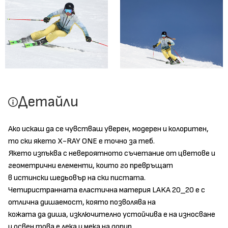
Детайли
Ако искаш да се чувстваш уверен, модерен и колоритен,
то ски якето Х-RAY ONE е точно за теб.
Якето изпъква с невероятното съчетание от цветове и
геометрични елементи, които го превръщат
в истински шедьовър на ски пистата.
Четиристранната еластична материя LAKA 20_20 е с
отлична дишаемост, която позволява на
кожата да диша, изключително устойчива е на износване
и освен това е лека и мека на допир.