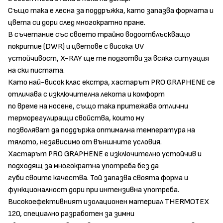
Също така е лесна за поддръжка, като запазва формата и
цвета си дори след многократно пране.
В съчетание със своето трайно водоотблъскващо
покритие (DWR) и цветове с висока UV
устойчивост, X-RAY ще те подготви за всяка ситуация
на ски пистата.
Като най-висок клас екстра, хастарът PRO GRAPHENE се
отличава с изключителна лекота и комфорт
по време на носене, също така притежава отлични
терморегулиращи свойства, които му
позволяват да поддържа оптимална температура на
тялото, независимо от външните условия.
Хастарът PRO GRAPHENE е изключително устойчив и
подходящ за многократна употреба без да
губи своите качества. Той запазва своята форма и
функционалност дори при интензивна употреба.
Високоефективният изолационен материал THERMOTEX
120, специално разработен за зимни