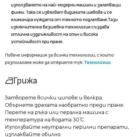
използването на най-модерни машини и залепващи
филми. Така се избягват видимите шевове и се
елиминира нуждата от тяхното подлепване.Тази
изключителна безшевна технология създава
отлична издръжливост на опън и висока
устойчивост при пране.
Повече информация за всички технологии, с които
разполагаме може да откриете тук:
Технологии
Грижа
Затворете всички ципове и велкра.
Обърнете дрехата наобратно преди пране.
Перете на ръка или перална машина с
температура на водата 30 ̊С.
Използвайте неутрални перилни препарати,
изплаквайте обилно.