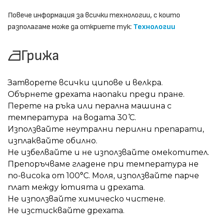
Повече информация за всички технологии, с които
разполагаме може да откриете тук:
Технологии
Грижа
Затворете всички ципове и велкра.
Обърнете дрехата наопаки преди пране.
Перете на ръка или перална машина с
температура на водата 30 ̊С.
Използвайте неутрални перилни препарати,
изплаквайте обилно.
Не избелвайте и не използвайте омекотител.
Препоръчваме гладене при температура не
по-висока от 100°C. Моля, използвайте парче
плат между ютията и дрехата.
Не използвайте химическо чистене.
Не изстисквайте дрехата.