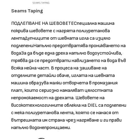
Seams Taping
ПОДЛЕПВАНЕ НА ШЕВОВЕТЕСпециална машина
покрива шевовете с нагрята полиуретанова
лентаДупчиците от шевната игла са изцяло
подлепениНапълно предотвратява проникването на
водаЗа да бъде една дреха напълно водоустойчива,
трябва да се предотврати навлизането на вода във
всяка нейна част. В процеса на зашиване на
отделните детайли обаче, иглата на шевната
машина образува малки отворчета в промазания
плат, които сериозно намаляват цялостната
непромокаемост на дрехата. Шевовете на
високотехнологичните облекла на DIEL са подлепени
с мека полиуретанова лента, която се нанася от
вътрешната им страна чрез нагряване и ги прави
напълно водонепроницаеми.