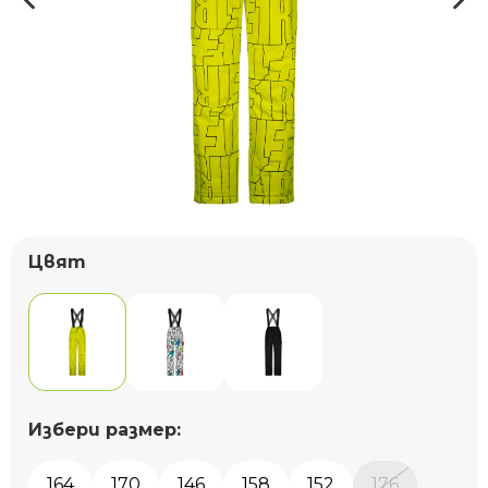
Цвят
Избери размер:
164
170
146
158
152
176