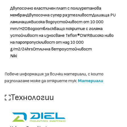
Двупосочно еластичен плат с полиуретанова
мембранДвупосочна супер разтегливостДишаща PU
ламинацияВисока водоустойчивост от 10 000
mm/H2OВодоотблъскващо покритие с голяма
устойчивост на износване Teflon®DWRВисоко ниво
на паропропускливост от над 10 000
g/m2/24hrsОтлична ветроустойчивост
Niki
Повече информация за всички материали, с които
разполагаме може да откриете тук:
Материали
Технологии