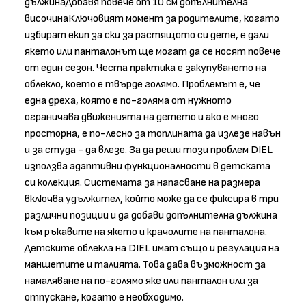
дължинаДобавя повече от 10 см допълнителна
височинаКлючовият момент за родителите, когато
избират екип за ски за растящото си дете, е дали
якето или панталонът ще могат да се носят повече
от един сезон. Честа практика е закупуването на
облекло, което е твърде голямо. Проблемът е, че
една дреха, която е по-голяма от нужното
ограничава движенията на детето и ако е много
просторна, е по-лесно за топлината да излезе навън
и за студа - да влезе. За да реши този проблем DIEL
използва адаптивни функционалности в детската
си колекция. Системата за напасване на размера
включва удължител, който може да се фиксира в три
различни позиции и да добави допълнителна дължина
към ръкавите на якето и крачолите на панталона.
Детските облекла на DIEL имат също и регулация на
маншетите и талията. Това дава възможност за
намаляване на по-голямо яке или панталон или за
отпускане, когато е необходимо.