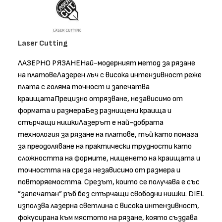
Laser Cutting
ЛАЗЕРНО РЯЗАНЕНай-модерният метод за рязане
на платовеЛазерен лъч с висока интензивност реже
плата с голяма точност и запечатва
краищатаПрецизно отрязване, независимо от
формата и размераБез разнищени краища и
стърчащи нишкиЛазерът е най-добрата
технология за рязане на платове, тъй като помага
за преодоляване на практически трудности като
сложността на формите, нищенето на краищата и
точността на среза независимо от размера и
повторяемостта. Срезът, които се получава е със
”запечатан” ръб без стърчащи свободни нишки. DIEL
използва лазерна светлина с висока интензивност,
фокусирана към мястото на рязане, която създава