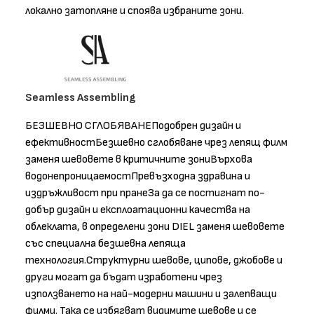
локално затопляне и споява избраните зони.
Seamless Assembling
БЕЗШЕВНО СГЛОБЯВАНЕПодобрен дизайн и
ефективностБезшевно сглобяване чрез лепящ филм
заменя шевовете в критичните зониВърхова
водонепроницаемостПревъзходна здравина и
издръжливост при пранеЗа да се постигнат по-
добър дизайн и експлоатационни качества на
облеклата, в определени зони DIEL заменя шевовете
със специална безшевна лепяща
технология.Структурни шевове, ципове, джобове и
други могат да бъдат изработени чрез
използването на най-модерни машини и залепващи
филми. Така се избягват видимите шевове и се