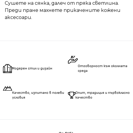
Сушете на сянка, далеч от пряка светлина.
Преди пране махнете прикачените кожени
аксесоари.
Отговорност към околната
Модерен стил и дизайн
среда
Качество, изпитано в полеви
Опит, традиция и първокласно
условия
качество