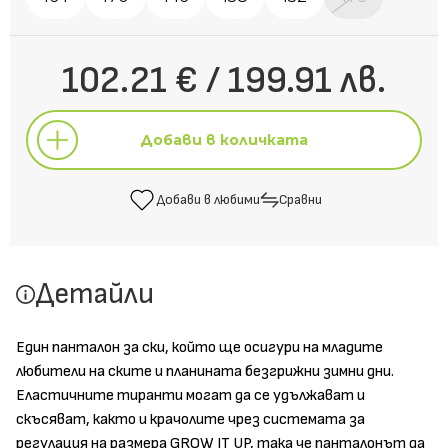
102.21 € / 199.91 лв.
Добави в количката
Добави в любими
Сравни
Добави в количката
Детайли
Добави в любими
Сравни
Един панталон за ски, който ще осигури на младите
любители на ските и планината безгрижни зимни дни.
Еластичните тиранти могат да се удължават и
скъсяват, както и крачолите чрез системата за
регулация на размера GROW IT UP, така че панталонът да