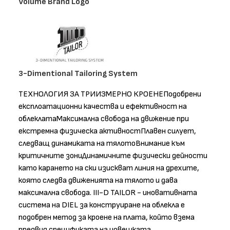
Volume Brand Logo
3-Dimentional Tailoring System
ТЕХНОЛОГИЯ ЗА ТРИИЗМЕРНО КРОЕНЕПодобрени
експлоатационни качества и ефективност на
облеклатаМаксимална свобода на движение при
екстремна физическа активностПлавен силует,
следващ динамиката на тялотоВнимание към
критичните зониДинамичните физически дейности
като карането на ски изискват линия на дрехите,
която следва движенията на тялото и дава
максимална свобода. III-D TAILOR - иновативната
система на DIEL за конструиране на облекла е
подобрен метод за кроене на плата, който взема
предвид спецификата на човешката