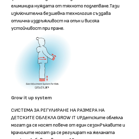
елиминира нуждата от тяхното подлепване.Тази
изключителна безшевна технология създава
отлична издръжливост на опън и висока
устойчивост при пране.
Grow it up system
СИСТЕМА ЗА РЕГУЛИРАНЕ НА РАЗМЕРА НА
ДЕТСКИТЕ ОБЛЕКЛА GROW IT UPДетските облекла
могат да се носят повече от един сезонРъкавите и
крачолите могат да се регулират на желаната