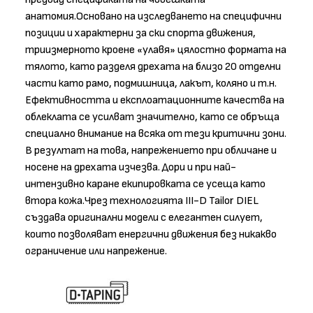
анатомия.Основано на изследването на специфични
позиции и характерни за ски спорта движения,
триизмерното кроене «улавя» цялостно формата на
тялото, като разделя дрехата на близо 20 отделни
части като рамо, подмишница, лакът, коляно и т.н.
Ефективността и експлоатационните качества на
облеклата се усилват значително, като се обръща
специално внимание на всяка от тези критични зони.
В резултат на това, напрежението при обличане и
носене на дрехата изчезва. Дори и при най-
интензивно каране екипировката се усеща като
втора кожа.Чрез технологията III-D Tailor DIEL
създава оригинални модели с елегантен силует,
които позволяват енергични движения без никакво
ограничение или напрежение.