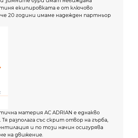
и
зимните
бури
имат
невиждана
тиня
екипировката
е
от
ключово
че
20 години
имаме
надежден
партньор
тична материя AC ADRIAN е еднакво
 Тя разполага със скрит отвор на гърба,
ентилация и по този начин осигурява
ме на движение.