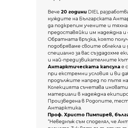
Вече
20
години
DIEL разработва
нуждите на Българската Антар
да подкрепим учените и тяхна
предоставяйки им надеждна и 
Обратната връзка, която полу
подобряваме своите облекла и 
специално за вас създадохме ек
и най-предизвикателните кът
Антарктическата
капсула
е 
при екстремни условия и ви да
продължите напред по пътя на
Колекцията съчетава иновати
материали в надеждна екипиро
Произведена в Родопите, теств
Антарктика.
Проф
. Христо
Пимпирев
, бълг
“Неведнъж
съм
споделял
, че
Ант