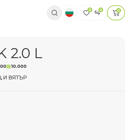
0
0
0
 2.0 L
000
10.000
 И ВЯТЪР