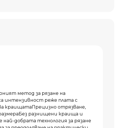
ният метод за рязане на
ка интензивност реже плата с
ва краищатаПрецизно отрязване,
размераБез разнищени краища и
най-добрата технология за рязане
га за преодоляване на практически