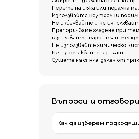
Обърнете дрехата наопаки пре
Перете на ръка или перална ма
Използвайте неутрални перилн
Не избелвайте и не използвай
Препоръчваме гладене при темп
използвайте парче плат между
Не използвайте химическо чис
Не изстисквайте дрехата.
Сушете на сянка, далеч от пря
Въпроси и отговор
Как да изберем подходящи