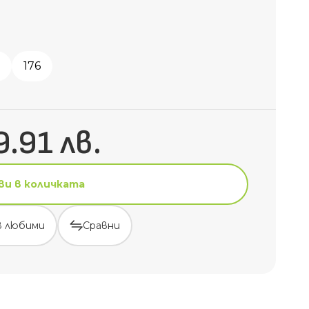
176
9.91 лв.
ви в количката
в любими
Сравни
ви в количката
в любими
Сравни