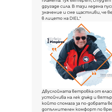
планета
. Тук
вятърът
, студът
другаде
сила
. В
тази
ледена
пус
значение
и
сме
щастливи
, че
ве
в
лицето
на
DIEL."
Двуслойната ветровка от елас
устойчива на лек дъжд и вятър.
който спомага за по-добрата в
допълнителен комфорт по вре