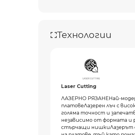
Технологии
Laser Cutting
ЛАЗЕРНО РЯЗАНЕНай-модер
платовеЛазерен лъч с висо
голяма точност и запечат
независимо от формата и 
стърчащи нишкиЛазерът е 
на платове, тъй като пома