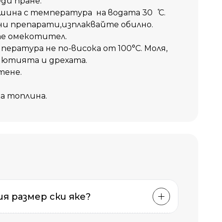
ди пране.
шина с температура на водата 30 ̊С.
и препарати,изплаквайте обилно.
те омекотител.
ература не по-висока от 100°C. Моля,
 ютията и дрехата.
тене.
ка топлина.
и
я размер ски яке?