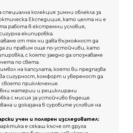
 специална колекция зимни облекла за
ктическа Експедиция, като целта ни е
та работа в екстрeмни условия,
сигурна екипировка.
чаваме от тях ни дава възможност да
да ги правим още по-устойчиви, като
ипировка, с която заедно да опознаваме
чета по света.
символ на капсулата, която ви предпазва
ва сигурност, комфорт и увереност да
 своето приключение.
вни материи и рециклирани
вка с мисия за устойчиво бъдеще.
ана и доказана в суровите условия на
арски
учен
и
полярен
изследовател
:
арктика
е
сякаш
късче
от
друга