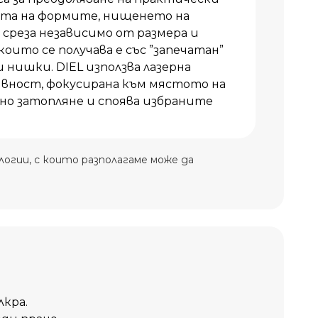
та на формите, нищенето на
среза независимо от размера и
оито се получава е със ”запечатан”
 нишки. DIEL използва лазерна
ивност, фокусирана към мястото на
лно затопляне и споява избраните
огии, с които разполагаме може да
кра.