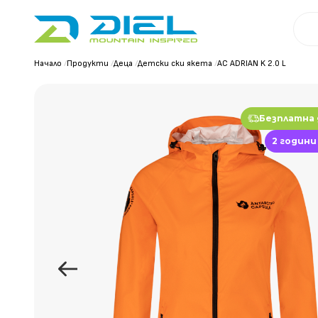
Начало
/
Продукти
/
Деца
/
Детски ски якета
/
AC ADRIAN K 2.0 L
Безплатна
2 години