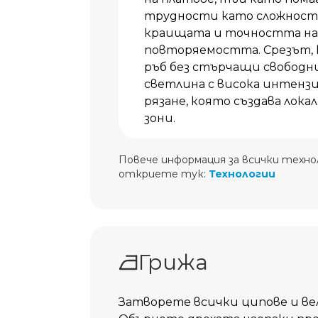
трудности като сложност
краищата и точността на 
повторяемостта. Срезът, к
ръб без стърчащи свободни
светлина с висока интенз
рязане, която създава лока
зони.
Повече информация за всички технол
откриете тук:
Технологии
Грижа
Затворете всички ципове и вел