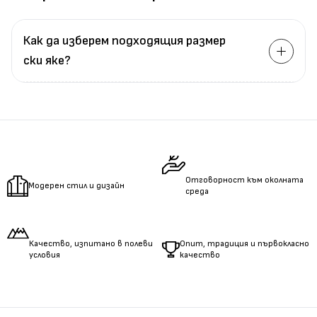
Как да изберем подходящия размер
ски яке?
Измерете
обиколката
на гърдите.
Измерете
обиколката
на талията.
Измерете
дължината
на ръцете.
Отговорност към околната
Модерен стил и дизайн
среда
Качество, изпитано в полеви
Опит, традиция и първокласно
условия
качество