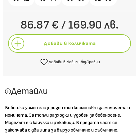
86.87 € / 169.90 лв.
Добави в количката
Добави в любими
Сравни
Добави в количката
Детайли
Добави в любими
Сравни
Бебешки зимен гащеризон тип космонавт за момичета и
момичета. За топли разходки и удобен за бебеносене.
Моделът е с качулка и ръкавици. В предата част се
закопчава с два ципа за бързо обличане и събличане.