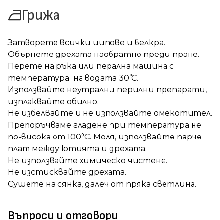
Грижа
Затворете всички ципове и велкра.
Обърнете дрехата наобратно преди пране.
Перете на ръка или перална машина с
температура на водата 30 ̊С.
Използвайте неутрални перилни препарати,
изплаквайте обилно.
Не избелвайте и не използвайте омекотител.
Препоръчваме гладене при температура не
по-висока от 100°C. Моля, използвайте парче
плат между ютията и дрехата.
Не използвайте химическо чистене.
Не изстисквайте дрехата.
Сушете на сянка, далеч от пряка светлина.
Въпроси и отговори