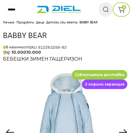
0
Начало
/
Продукти
/
Деца
/
Детски ски якета
/
BABBY BEAR
BABBY BEAR
В наличност
SKU: 612261D56-62
10.000
10.000
БЕБЕШКИ ЗИМЕН ГАЩЕРИЗОН
Безплатна доставка
2 години гаранция