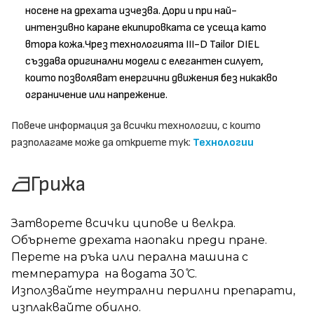
носене на дрехата изчезва. Дори и при най-
интензивно каране екипировката се усеща като
втора кожа.Чрез технологията III-D Tailor DIEL
създава оригинални модели с елегантен силует,
които позволяват енергични движения без никакво
ограничение или напрежение.
Повече информация за всички технологии, с които
разполагаме може да откриете тук:
Технологии
Грижа
Затворете всички ципове и велкра.
Обърнете дрехата наопаки преди пране.
Перете на ръка или перална машина с
температура на водата 30 ̊С.
Използвайте неутрални перилни препарати,
изплаквайте обилно.