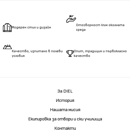
Измерете
дължината
на ръцете.
Отговорност към околната
Модерен стил и дизайн
среда
Качество, изпитано в полеви
Опит, традиция и първокласно
условия
качество
За DIEL
История
Нашата мисия
Екипировка за отбори и ски училища
Контакти