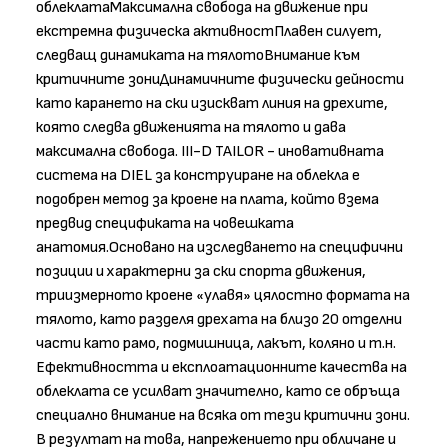
облеклатаМаксимална свобода на движение при
екстремна физическа активностПлавен силует,
следващ динамиката на тялотоВнимание към
критичните зониДинамичните физически дейности
като карането на ски изискват линия на дрехите,
която следва движенията на тялото и дава
максимална свобода. III-D TAILOR - иновативната
система на DIEL за конструиране на облекла е
подобрен метод за кроене на плата, който взема
предвид спецификата на човешката
анатомия.Основано на изследването на специфични
позиции и характерни за ски спорта движения,
триизмерното кроене «улавя» цялостно формата на
тялото, като разделя дрехата на близо 20 отделни
части като рамо, подмишница, лакът, коляно и т.н.
Ефективността и експлоатационните качества на
облеклата се усилват значително, като се обръща
специално внимание на всяка от тези критични зони.
В резултат на това, напрежението при обличане и