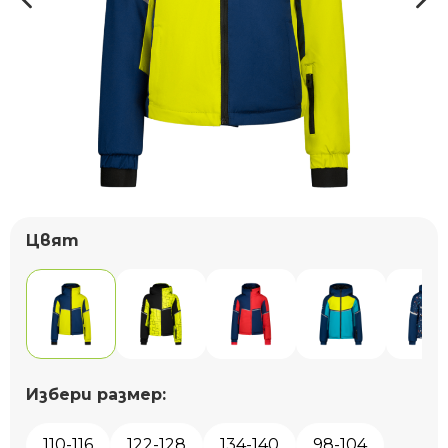
Цвят
Избери размер:
110-116
122-128
134-140
98-104