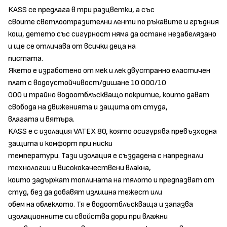
KASS се предлага в три разцветки, a със
своите светлоотразителни ленти по ръкавите и гръдния
кош, детето със сигурност няма да остане незабелязано
и ще се отличава от всички деца на
пистата.
Якето е изработено от мек и лек двустранно еластичен
плат с водоустойчивост/дишане 10 000/10
000 и трайно водоотблъскващо покритие, които дават
свобода на движенията и защита от студа,
влагата и вятъра.
KASS е с изолация VATEX 80, която осигурява превъзходна
защита и комфорт при ниски
температури. Тази изолация е създадена с напреднали
технологии и висококачествени влакна,
които задържат топлината на тялото и предпазват от
студ, без да добавят излишна тежест или
обем на облеклото. Тя е водоотблъскваща и запазва
изолационните си свойства дори при влажни