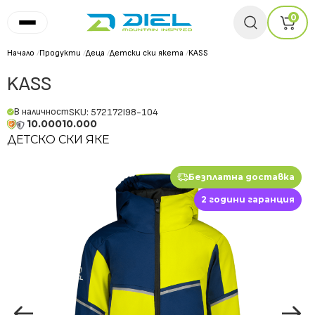
0
Начало
/
Продукти
/
Деца
/
Детски ски якета
/
KASS
KASS
В наличност
SKU: 572172I98-104
10.000
10.000
ДЕТСКО СКИ ЯКЕ
Безплатна доставка
2 години гаранция