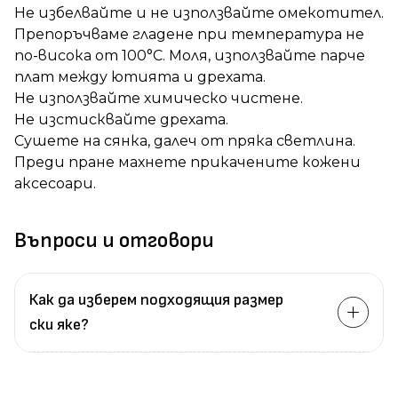
Не избелвайте и не използвайте омекотител.
Препоръчваме гладене при температура не
по-висока от 100°C. Моля, използвайте парче
плат между ютията и дрехата.
Не използвайте химическо чистене.
Не изстисквайте дрехата.
Сушете на сянка, далеч от пряка светлина.
Преди пране махнете прикачените кожени
аксесоари.
Въпроси и отговори
Как да изберем подходящия размер
ски яке?
Измерете
обиколката
на гърдите.
Измерете
обиколката
на талията.