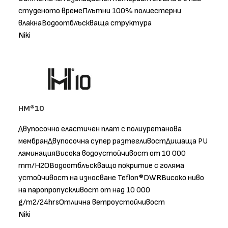
студеното времеПлътни 100% полиестерни
влакнаВодоотблъскваща структура
Niki
HM®10
Двупосочно еластичен плат с полиуретанова
мембранДвупосочна супер разтегливостДишаща PU
ламинацияВисока водоустойчивост от 10 000
mm/H2OВодоотблъскващо покритие с голяма
устойчивост на износване Teflon®DWRВисоко ниво
на паропропускливост от над 10 000
g/m2/24hrsОтлична ветроустойчивост
Niki