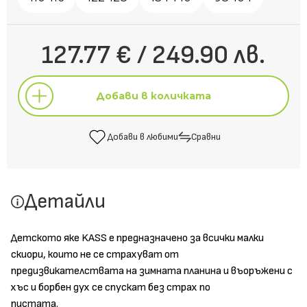
127.77 € / 249.90 лв.
Добави в количката
Добави в любими
Сравни
Добави в количката
Детайли
Добави в любими
Сравни
Детското яке KASS е предназначено за всички малки
скиори, които не се страхуват от
предизвикателствата на зимната планина и въоръжени с
хъс и борбен дух се спускат без страх по
пистата.