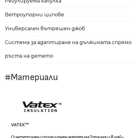
Регулируема качулка
Ветроупорни ципове
Универсален вътрешен джоб
Система за адаптиране на дължината спрямо
ръста на детето
Материали
VATEX™
Синтетичен изолационен материалТоплина и в най-