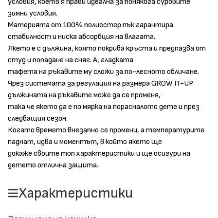
условия, което я прави идеална за понякога суровите
зимни условия.
Mатерията от 100% полиестер пък гарантира
стабилност и ниска абсорбция на влагата.
Якето е с дължина, която покрива кръста и предпазва от
студ и попадане на сняг. А, гладката
тафета на ръкавите му сложи за по-лесното обличане.
Чрез системата за регулация на размера GROW IT-UP
дължината на ръкавите може да се променя,
така че якето да е по мярка на порасналото дете и през
следващия сезон.
Когато времето внезапно се промени, а температурите
паднат, идва и моментът, в който якето ще
докаже своите топ характеристики и ще осигури на
детето отлична защита.
Характеристики