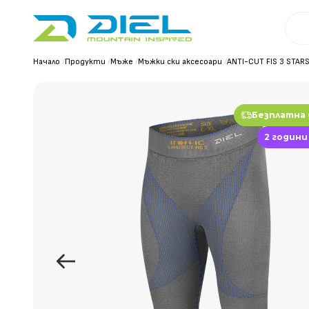
Начало
/
Продукти
/
Мъже
/
Мъжки ски аксесоари
/
ANTI-CUT FIS 3 STAR
Безплатна
2 години