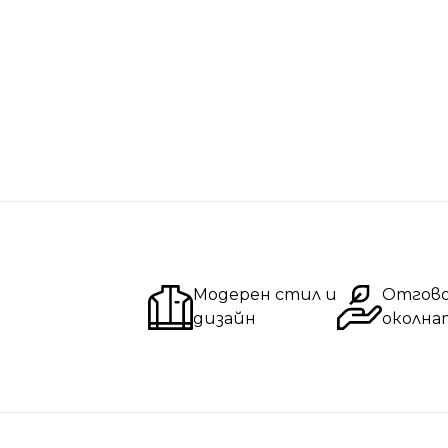
Модерен стил и
Отгов
дизайн
околна