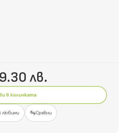
9.30 лв.
ви в количката
в любими
Сравни
ви в количката