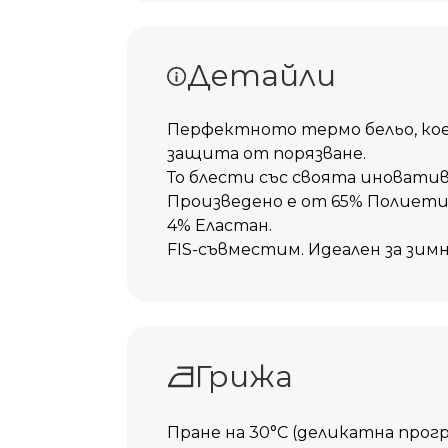
Добави 
Детайли
Перфектното термо бельо, ко
защита от порязване.
То блести със своята иновати
Произведено е от 65% Полиети
4% Еластан.
FIS-съвместим. Идеален за зим
Грижа
Пране на
30°C
(деликатна прогр