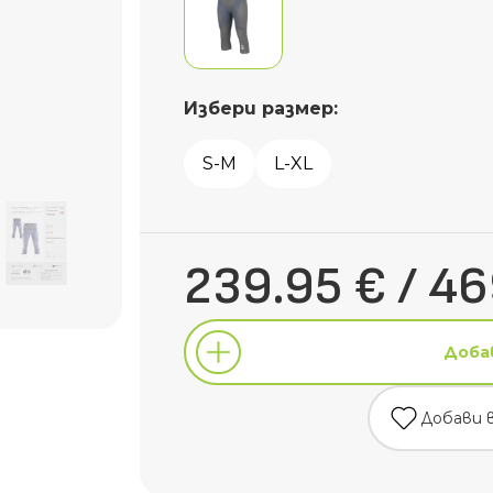
Избери размер:
S-M
L-XL
239.95 € / 46
Доба
Добави 
Доба