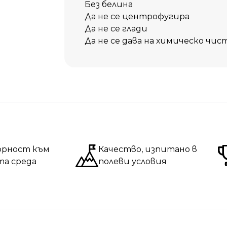
Без белина
Да не се центрофугира
Да не се глади
Да не се дава на химическо чис
орност към
Качество, изпитано в
та среда
полеви условия