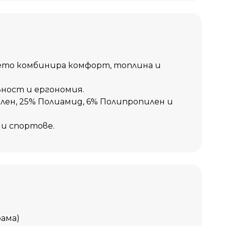
в любими
Сравни
ето комбинира комфорт, топлина и
вност и ергономия.
лен, 25% Полиамид, 6% Полипропилен и
ни спортове.
ама)