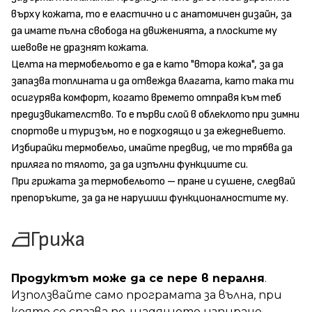
върху кожата, то е еластично и с анатомичен дизайн, за
да имате пълна свобода на движенията, а плоските му
шевове не дразнят кожата.
Целта на термобельото е да е като "втора кожа", за да
запазва топлината и да отвежда влагата, като така ти
осигурява комфорт, когато времето отправя към теб
предизвикателство. То е първи слой в облеклото при зимни
спортове и туризъм, но е подходящо и за ежедневието.
Избирайки термобельо, имайте предвид, че то трябва да
приляга по тялото, за да изпълни функциите си.
При грижата за термобельото – пране и сушене, следвай
препоръките, за да не нарушиш функционалностите му.
Грижа
Продуктът може да се пере в пералня
.
Използвайте само програмата за вълна, при
която се спазва по-щадящото изпиране