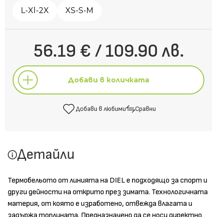
L-Xl-2X
XS-S-M
56.19 € / 109.90 лв.
Добави в количката
Добави в любими
Сравни
Добави в количката
Детайли
Добави в любими
Сравни
Термобельото от линията на DIEL e подходящо за спорт и
други дейности на открито през зимата. Технологичната
материя, от която е изработено, отвежда влагата и
задържа топлината. Предназначено да се носи директно