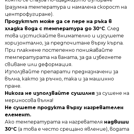
(разумна температура и намалена скорост на
центрофугиране).
Продуктът може да се пере на ръка в
хладка вода с температура до 30°C
. След
това изстискайте внимателно и изсушете
хоризонтално, за предпочитане върху кърпа.
При плакнене постепенно понижавайте
температурата на ваната, за да избегнете
свиване или деформация.
Използвайте препарати предназначени за
вълна, както за ръчно, така и за машинно
пране.
Никога не използвайте сушилня
за сушене на
мериносова вълна!
Не сушете продукта върху нагревателен
елемент.
Ако температурата на нагревателя
надвиши
30°C
(а това е често срещано явление), водата