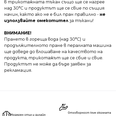
в трикотажната тъкан също ще се нагрее
над 30°C и продуктът ще се свие по същия
начин, както ако не е бил пран правилно -
не
използвайте омекотител
за тъкани!
ВНИМАНИЕ!
Прането в гореща вода (над 30°С) и
продължителното пране в пералната машина
ще доведе до влошаване на качеството на
продукта, трикотажът ще се сбие и свие.
Продуктът не може да бъде заявен за
рекламация.
Отговорност към околната
Модерен стил и дизайн