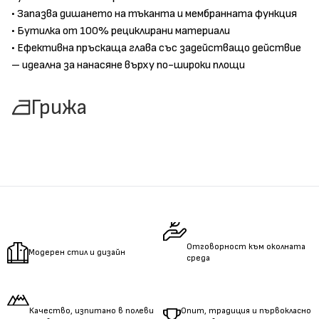
• Запазва дишането на тъканта и мембранната функция
• Бутилка от 100% рециклирани материали
• Ефективна пръскаща глава със задействащо действие
– идеална за нанасяне върху по-широки площи
Грижа
Отговорност към околната
Модерен стил и дизайн
среда
Качество, изпитано в полеви
Опит, традиция и първокласно