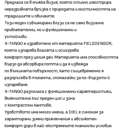
Предлага се в мъжка визия, която стилно илюстрира
неразривната връзка с природата и мистичността на
традициите и обичаите.
Този модел сублимирани блузи са не само визуално
привлекателни, но и функционални и
устойчиви.
X-TANGO е изработено от материята FIELSDENSOR,
която изпарява влагата и осигурява
комфорт през целия ден. Материята има способността
бързо да абсорбира потта и да я извежда
по външната повърхност, като същевременно я
разпръсква в тъканта, спомагайки за по-бързото й
изпаряване.
X-TANGO разполага с функционални характеристики,
включително къс преден цип и зона
с контрастни кантове.
Удобството има много имена, а DIEL е синоним за
гарантирани зимни приключения и абсолютен
комфорт дори в най-екстремните планински условия.