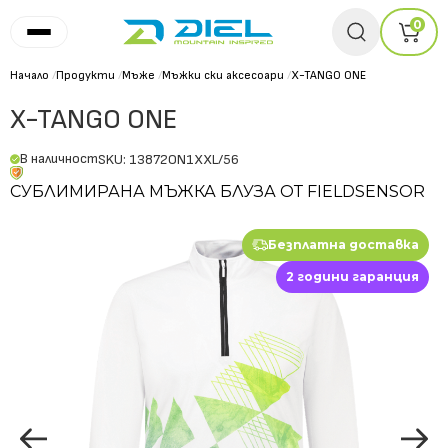
0
Начало
/
Продукти
/
Мъже
/
Мъжки ски аксесоари
/
X-TANGO ONE
X-TANGO ONE
В наличност
SKU: 13872ON1XXL/56
СУБЛИМИРАНА МЪЖКА БЛУЗА ОТ FIELDSENSOR
Безплатна доставка
2 години гаранция