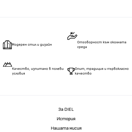
Отговорност към околната
Модерен стил и дизайн
среда
Качество, изпитано в полеви
Опит, традиция и първокласно
условия
качество
За DIEL
История
Нашата мисия