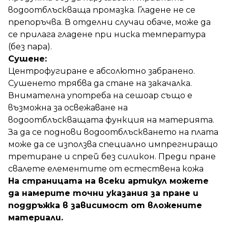
водоотблъскваща промазка. Гладене не се
препоръчва. В отделни случаи обаче, може да
се прилага гладене при ниска температура
(без пара).
Сушене:
Центрофугиране е абсолютно забранено.
Сушенето трябва да стане на закачалка.
Внимателна употреба на сешоар също е
възможна за освежаване на
водоотблъскващата функция на материята.
За да се поднови водоотблъскването на плата
може да се използва специално импрегниращо
третиране и спрей без силикон. Преди пране
свалете елементите от естествена кожа
На страницата на всеки артикул можете
да намерите точни указания за пране и
поддръжка в зависимост от вложените
материали.