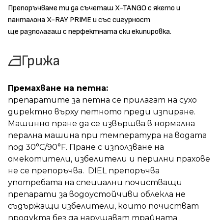
Препоръчваме ти да съчеташ X-TANGO с якето и
панталона X-RAY PRIME и със сигурност
ще разполагаш с перфектната ски екипировка.
Грижа
Премахване на петна:
препаратите за петна се прилагат на сухо
директно върху петното преди изпиране.
Машинно пране да се извършва в нормална
перална машина при температура на водата
под 30°C/90°F. Пране с използване на
омекотители, избелители и перилни прахове
не се препоръчва. DIEL препоръчва
употребата на специални почистващи
препарати за водоустойчиви облекла не
съдържащи избелители, които почистват
продукта без да нарушават трайната