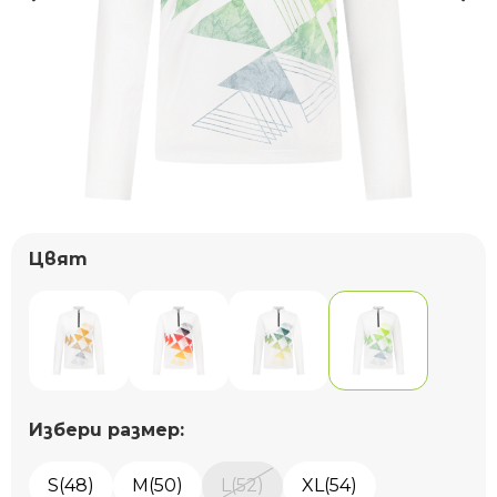
Цвят
Избери размер:
S(48)
M(50)
L(52)
XL(54)