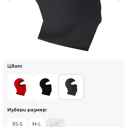
Цвят
Избери размер:
XS-S
M-L
L-XL