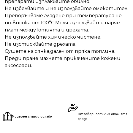
препарати,изплаквайте обилно.
Не избелвайте и не използвайте омекотител.
Препоръчваме гладене при температура не
по-висока от 100°C.Моля използвайте парче
плат между ютията и дрехата.
Не използвайте химическо чистене.
Не изстисквайте дрехата.
Сушете на сянка,далеч от пряка топлина.
Преди пране махнете прикачените кожени
аксесоари.
Отговорност към околната
Модерен стил и дизайн
среда