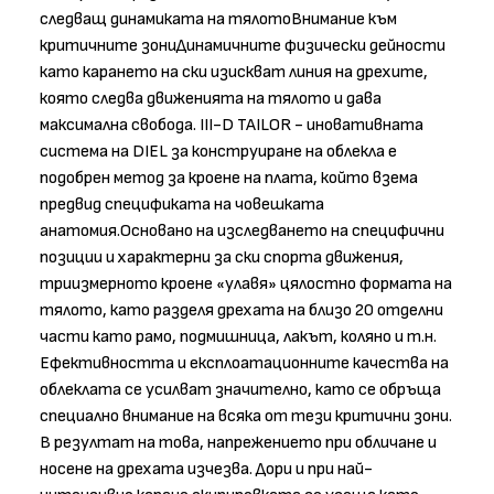
следващ динамиката на тялотоВнимание към
критичните зониДинамичните физически дейности
като карането на ски изискват линия на дрехите,
която следва движенията на тялото и дава
максимална свобода. III-D TAILOR - иновативната
система на DIEL за конструиране на облекла е
подобрен метод за кроене на плата, който взема
предвид спецификата на човешката
анатомия.Основано на изследването на специфични
позиции и характерни за ски спорта движения,
триизмерното кроене «улавя» цялостно формата на
тялото, като разделя дрехата на близо 20 отделни
части като рамо, подмишница, лакът, коляно и т.н.
Ефективността и експлоатационните качества на
облеклата се усилват значително, като се обръща
специално внимание на всяка от тези критични зони.
В резултат на това, напрежението при обличане и
носене на дрехата изчезва. Дори и при най-