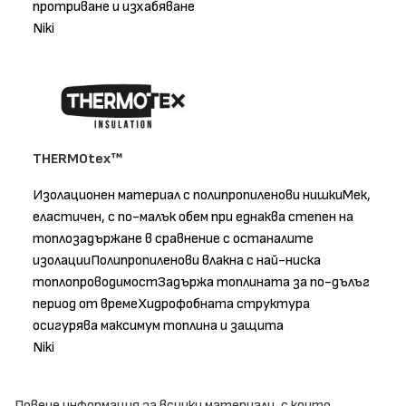
протриване и изхабяване
Niki
THERMOtex™
Изолационен материал с полипропиленови нишкиМек,
еластичен, с по-малък обем при еднаква степен на
топлозадържане в сравнение с останалите
изолацииПолипропиленови влакна с най-ниска
топлопроводимостЗадържа топлината за по-дълъг
период от времеХидрофобната структура
осигурява максимум топлина и защита
Niki
Повече информация за всички материали, с които