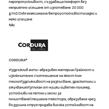
паропропускливост, създаваща комфорт без
неприятно усещане от изпотяване: 20 000
g/m2/24hrsмаксимална ветроустойчивостгладко и
меко усещане
Niki
CORDURA®
Издръжлив анти-абразивен материалТрайност и
изключително съотношение на якост към
теглоИздръжливост на разкъсване, драскотини и
ожулванияИзтъкан от нишки оцветен полимер,
устойчиви на петна и лесни за
почистванеСпециална текстура, образувана чрез
въздушна струя придава висока устойчивост на