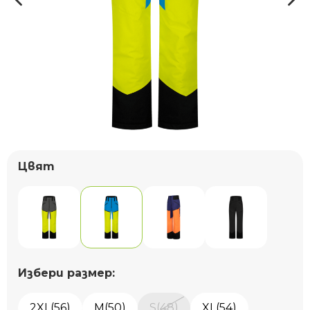
Цвят
Избери размер:
2XL(56)
M(50)
S(48)
XL(54)