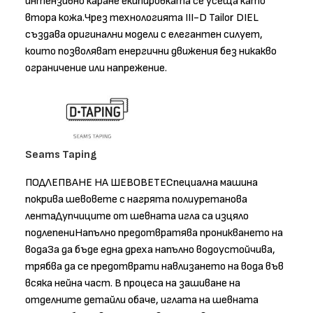
интензивно каране екипировката се усеща като
втора кожа.Чрез технологията III-D Tailor DIEL
създава оригинални модели с елегантен силует,
които позволяват енергични движения без никакво
ограничение или напрежение.
Seams Taping
ПОДЛЕПВАНЕ НА ШЕВОВЕТЕСпециална машина
покрива шевовете с нагрята полиуретанова
лентаДупчиците от шевната игла са изцяло
подлепениНапълно предотвратява проникването на
водаЗа да бъде една дреха напълно водоустойчива,
трябва да се предотврати навлизането на вода във
всяка нейна част. В процеса на зашиване на
отделните детайли обаче, иглата на шевната