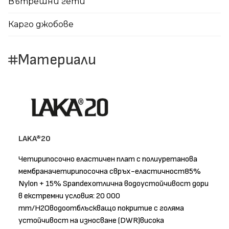
Вътрешни гети
Карго джобове
Материали
LAKA®20
Четирипосочно еластичен плат с полиуретанова
мембраначетирипосочна свръх-еластичност85%
Nylon + 15% Spandexотлична водоустойчивост дори
в екстремни условия: 20 000
mm/H2Oводоотблъскващо покритие с голяма
устойчивост на износване (DWR)висока