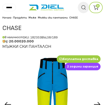
0
Начало
/
Продукти
/
Мъже
/
Мъжки ски панталони
/
CHASE
CHASE
В наличност
SKU: 182353BlsL58/189
20.000
20.000
МЪЖКИ СКИ ПАНТАЛОН
Безплатна доставка
2 години гаранция