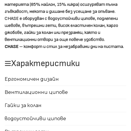
материята (85% найлон, 15% ликра) осигуряват пълна
гъвкавост, мекота и дишане без усещане за опъване.
CHASE е оборудван с водоустойчиви ципове, подлепени
шевове, вътрешни гети, висок еластичен колан, карго
джобове, гайки за колан или презрамки, както и
вентилационни отвори за още повече удобство.
CHASE
– комфорт и стил за незабравими дни на пистата.
Характеристики
Ергономичен дизайн
Вентилационни ципове
Гайки за колан
водоустойчиви ципове