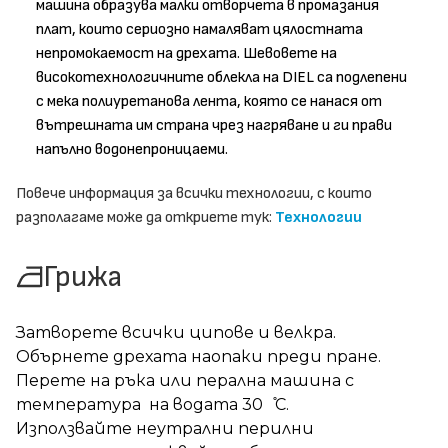
машина образува малки отворчета в промазания
плат, които сериозно намаляват цялостната
непромокаемост на дрехата. Шевовете на
високотехнологичните облекла на DIEL са подлепени
с мека полиуретанова лента, която се нанася от
вътрешната им страна чрез нагряване и ги прави
напълно водонепроницаеми.
Повече информация за всички технологии, с които
разполагаме може да откриете тук:
Технологии
Грижа
Затворете всички ципове и велкра.
Обърнете дрехата наопаки преди пране.
Перете на ръка или перална машина с
температура на водата 30 ̊С.
Използвайте неутрални перилни