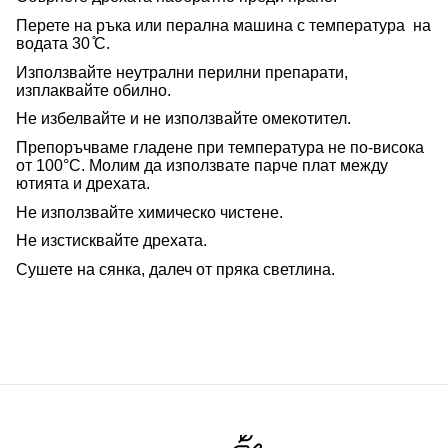
Перете на ръка или перална машина с температура на
водата 30 ̊С.
Използвайте неутрални перилни препарати,
изплаквайте обилно.
Не избелвайте и не използвайте омекотител.
Препоръчваме гладене при температура не по-висока
от 100°C. Молим да използвате парче плат между
ютията и дрехата.
Не използвайте химическо чистене.
Не изстисквайте дрехата.
Сушете на сянка, далеч от пряка светлина.