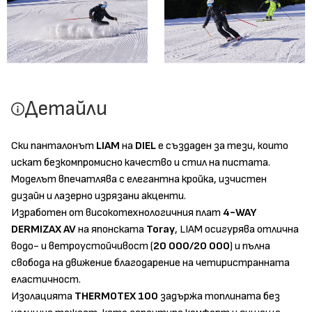
Детайли
Ски панталонът
LIAM
на
DIEL
е създаден за тези, които
искат безкомпромисно качество и стил на пистата.
Моделът впечатлява с елегантна кройка, изчистен
дизайн и лазерно изрязани акценти.
Изработен от високотехнологичния плат
4-WAY
DERMIZAX AV
на японската
Toray
, LIAM осигурява отлична
водо- и ветроустойчивост (
20 000/20 000
) и пълна
свобода на движение благодарение на четиристранната
еластичност.
Изолацията
THERMOTEX 100
задържа топлината без