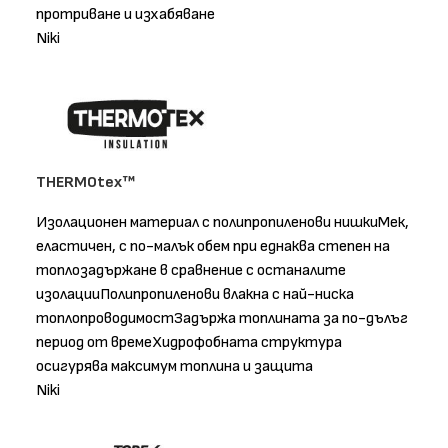
протриване и изхабяване
Niki
THERMOtex™
Изолационен материал с полипропиленови нишкиМек,
еластичен, с по-малък обем при еднаква степен на
топлозадържане в сравнение с останалите
изолацииПолипропиленови влакна с най-ниска
топлопроводимостЗадържа топлината за по-дълъг
период от времеХидрофобната структура
осигурява максимум топлина и защита
Niki