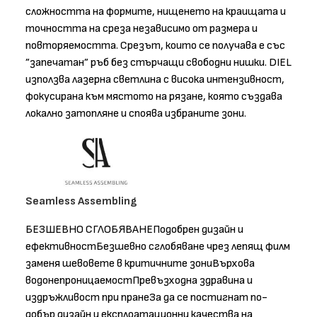
сложността на формите, нищенето на краищата и
точността на среза независимо от размера и
повторяемостта. Срезът, които се получава е със
”запечатан” ръб без стърчащи свободни нишки. DIEL
използва лазерна светлина с висока интензивност,
фокусирана към мястото на рязане, която създава
локално затопляне и споява избраните зони.
Seamless Assembling
БЕЗШЕВНО СГЛОБЯВАНЕПодобрен дизайн и
ефективностБезшевно сглобяване чрез лепящ филм
заменя шевовете в критичните зониВърхова
водонепроницаемостПревъзходна здравина и
издръжливост при пранеЗа да се постигнат по-
добър дизайн и експлоатационни качества на