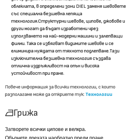
облеклата, в определени зони DIEL заменя шевовете
със специална безшевна лепяща
технология.Структурни шевове, ципове, джобове и
други могат да бъдат изработени чрез
използването на най-модерни машини и залепващи
филми. Така се избягват видимите шевове и се
елиминира нуждата от тяхното подлепване.Тази
изключителна безшевна технология създава
отлична издръжливост на опън и висока
устойчивост при пране.
Повече информация за всички технологии, с които
разполагаме може да откриете тук:
Технологии
Грижа
Затворете всички ципове и велкра.
Обърнете дрехата наобратно преди пране.