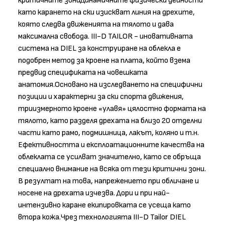
критичните зониДинамичните физически дейности
като карането на ски изискват линия на дрехите,
която следва движенията на тялото и дава
максимална свобода. III-D TAILOR - иновативната
система на DIEL за конструиране на облекла е
подобрен метод за кроене на плата, който взема
предвид спецификата на човешката
анатомия.Основано на изследването на специфични
позиции и характерни за ски спорта движения,
триизмерното кроене «улавя» цялостно формата на
тялото, като разделя дрехата на близо 20 отделни
части като рамо, подмишница, лакът, коляно и т.н.
Ефективността и експлоатационните качества на
облеклата се усилват значително, като се обръща
специално внимание на всяка от тези критични зони.
В резултат на това, напрежението при обличане и
носене на дрехата изчезва. Дори и при най-
интензивно каране екипировката се усеща като
втора кожа.Чрез технологията III-D Tailor DIEL