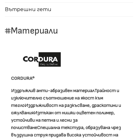
Вътрешни гети
Материали
CORDURA®
Издръжлив анти-абразивен материалТрайност и
изключително съотношение на якост към
теглоИздръжливост на разкъсване, драскотини и
ожулванияИзтъкан от нишки оцветен полимер,
устойчиви на петна и лесни за
почистванеСпециална текстура, образувана чрез
въздушна струя придава висока устойчивост на