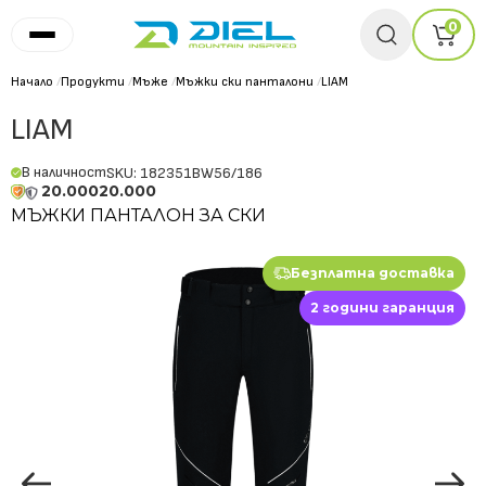
0
Начало
/
Продукти
/
Мъже
/
Мъжки ски панталони
/
LIAM
LIAM
В наличност
SKU: 182351BW56/186
20.000
20.000
МЪЖКИ ПАНТАЛОН ЗА СКИ
Безплатна доставка
2 години гаранция